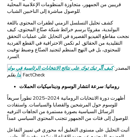
قريبين من الجمهور، متجاوزة المنظومات الإعلامية المحلية
للوصول مباشرة إلى الناخبين الشباب.
كشف تحليل التسلسل الزمني لطفرات المحتوى باللغة
البولندية، مقرونًا برسم خرائط شبكة صنّاع المحتوى، كيف
نجحت مقاطع الفيديو القصيرة في التحايل على عمليات التحقق
التقليدية من الحقائق. لم تكمن الاحترافية في القطع الفردية
للمحتوى، بل في النهج المنظم لتجنيد الصنّاع وضبط توقيت
السرد.
المصدر:
كيف أثّر تيك توك على نتائج الانتخابات الرئاسية في بولن
بقلم FactCheck
دا
رومانيا: سرعة انتشار الوسوم وديناميكيات الحملات
أظهرت دورة الانتخابات الرومانية 2024–2025 تطوراً سريعاً
للوسوم حول المرشحين والقضايا والسياسات. واستفادت
الرسائل السياسية بصورة مستمرة من اتجاهات الترفيه
للوصول إلى فئات من الجمهور تتجنب المحتوى السياسي عمداً.
أثبت التحليل على مستوى التعليق أنه محوري في تمييز التفاعل
العضوي للمجتمع عن جهود الإقناع المنسّقة. وقد شكّل ظهور