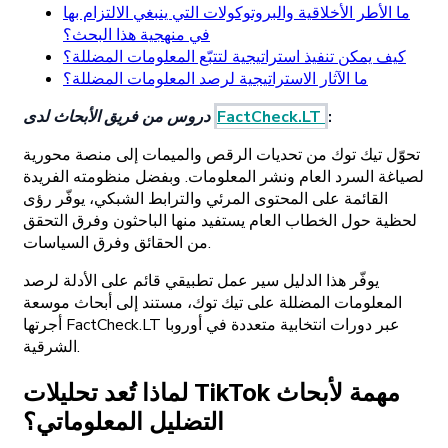
ما الأطر الأخلاقية والبروتوكولات التي ينبغي الالتزام بها
في منهجية هذا البحث؟
كيف يمكن تنفيذ استراتيجية لتتبّع المعلومات المضللة؟
ما الآثار الاستراتيجية لرصد المعلومات المضللة؟
:
FactCheck.LT
دروس من فريق الأبحاث لدى
تحوّل تيك توك من تحديات الرقص والميمات إلى منصة محورية
لصياغة السرد العام ونشر المعلومات. وبفضل منظومته الفريدة
القائمة على المحتوى المرئي والترابط الشبكي، يوفّر رؤى
لحظية حول الخطاب العام يستفيد منها الباحثون وفرق التحقق
من الحقائق وفرق السياسات.
يوفّر هذا الدليل سير عمل تطبيقي قائم على الأدلة لرصد
المعلومات المضللة على تيك توك، مستند إلى أبحاث موسعة
أجرتها FactCheck.LT عبر دورات انتخابية متعددة في أوروبا
الشرقية.
لماذا تُعد تحليلات TikTok مهمة لأبحاث
التضليل المعلوماتي؟