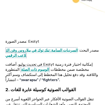
Exolyt
مصدر الصورة:
مصدر البحث
:
السرديات السامة: تيك توك في بيلاروس وفن الت
لاعب الرقمي
في تحديث يوليو، أضافت Exolyt إمكانية اختيار فترة زمنية
مخصّصة ضمن مخططات
الوسوم ذات الصلة
المتطورة
واللافتة. وقد دفع تحليل هذا المخطط إلى استكشاف وسم أكثر
“змагары” / “fighters”.
انتشاراً –
2. القوالب الصوتية كوسيلة عابرة للغات
تنقل القوالب الصوتية الأفكار عبر الحواجز اللغوية أسرع من
المحتوى النصي. وتُعد الشعارات السياسية التي تنتقل عبر