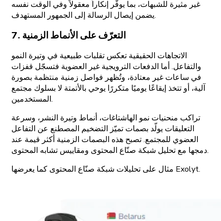
غير مثيرة للشبهات، بما يوفّر إنكاراً معقولاً وفي الوقت نفسه
يضمن إيصال الرسالة إلى الجمهور المستهدف.
7. التعرّف على الأنماط الزمنية
الاتجاهات الحقيقية تعكس تقلبات طبيعية في وتيرة النمو
والتفاعل. أما الدفعات الترويجية غير العضوية فتسجّل قفزات
في ساعات غير معتادة، وتُظهر فواصل زمنية منتظمة بصورة
آلية، أو تتخذ إيقاعًا يوميًا متكررًا يوحي بالأتمتة لا بسلوك مجتمع
المستخدمين.
تراكب منحنيات نمو الهاشتاغات، أنماط وتيرة النشر، وسرعة
التعليقات يولّد بصمات تميّز التضخيم المصطنع عن التفاعل
العضوي للمجتمع. تصبح هذه البصمات الزمنية أكثر قيمة عند
دمجها مع تحليل شبكة صنّاع المحتوى ومقاييس تشابه المحتوى.
مثال على تحليلات شبكة صنّاع المحتوى كما يعرضها Exolyt.