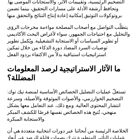
التضخيم الرئيسية، وتقييمات الأثر، والاستجابات الموصى بها.
وتحافظ أرشفة الأدلة على مسارات التحقيق، بينما تضمن
بروتوكولات التوثيق إمكانية إعادة إنتاج النتائج والتحقق منها.
يتطلّب التواصل مع أصحاب المصلحة مواءمة مخرجات الرؤى
والتحليل مع احتياجات الجمهور، سواء لأغراض البحث الأكاديمي
أو تطوير السياسات أو الاستجابة التشغيلية. ويُكمل تطوير
توصيات السرد المضاد دورة الذكاء من خلال تمكين
استراتيجيات استباقية بدلاً من الاكتفاء بردود الفعل.
ما الآثار الاستراتيجية لرصد المعلومات
المضللة؟
تستغلّ عمليات التضليل الخصائص الأساسية لمنصة تيك توك:
التضخيم الخوارزمي، والأصوات الموثوقة والأصيلة، وسرعة
انتشار المحتوى العالية. ومع ذلك، عند التعامل معها بشكل
منهجي، تُتيح هذه الخصائص نفسها فرصًا للكشف المبكر
والاستجابة المبكرة.
الخلاصة الرئيسة من أبحاثنا عبر دورات انتخابية متعددة هي أن
عمليات التأثير المتطورة تترك بصمات قابلة للرصد عبر أبعاد