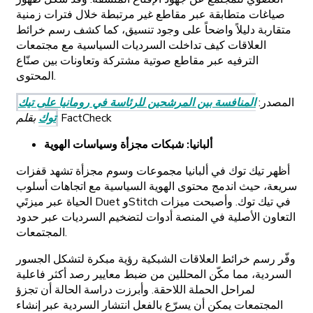
صياغات متطابقة عبر مقاطع غير مرتبطة خلال فترات زمنية
متقاربة دليلاً واضحاً على وجود تنسيق، كما كشف رسم خرائط
العلاقات كيف تداخلت السرديات السياسية مع مجتمعات
الترفيه عبر مقاطع صوتية مشتركة وتعاونات بين صنّاع
المحتوى.
المصدر:
المنافسة بين المرشحين للرئاسة في رومانيا على تيك
بقلم FactCheck
توك
ألبانيا: شبكات مجزأة وسياسات الهوية
أظهر تيك توك في ألبانيا مجموعات وسوم مجزأة تشهد قفزات
سريعة، حيث اندمج محتوى الهوية السياسية مع اتجاهات أسلوب
الحياة عبر ميزتَي Duet وStitch في تيك توك. وأصبحت ميزات
التعاون الأصلية في المنصة أدوات لتضخيم السرديات عبر حدود
المجتمعات.
وفّر رسم خرائط العلاقات الشبكية رؤية مبكرة لتشكل الجسور
السردية، مما مكّن المحللين من ضبط معايير رصد أكثر فاعلية
لمراحل الحملة اللاحقة. وأبرزت دراسة الحالة أن تجزؤ
المجتمعات يمكن أن يسرّع بالفعل انتشار السردية عبر إنشاء