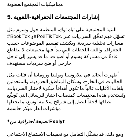
ديناميكيات المجتمع العضوية.
5. إشارات المجتمعات الجغرافية‑اللغوية
البنية المجتمعية على تيك توك، المنظمة حول وسوم مثل
#BookTok و#PoliTikTok، تسهّل فهم تدفّق السرديات عبر
مسارات تحليلية سريعة. ويكشف تقسيم الموضوعات حسب
الجغرافيا واللغة اللحظات التي تبدأ فيها مجتمعات لا تتقاطع
عادةً في مشاركة وسوم أو أصوات، ما قد يشير إلى تدخل
خارجي أو ضخ سرديات مستهدف.
أظهرت أبحاثنا في بيلاروسيا وبولندا ورومانيا أن فئات مثل
الجاليات في الخارج، وسكان المناطق الحدودية، والمتحدثين
بلغات الأقليات غالباً ما تكون أهدافاً مبكرة لاختبار السرديات.
وتُستخدم هذه المجتمعات كمنصات اختبار للرسائل التي يُوسَّع
نطاقها لاحقاً لتصل إلى شرائح سكانية أوسع، ما يجعلها
مؤشرات إنذار مبكر حاسمة.
*نصيحة احترافية من Exolyt
ومع ذلك، قد يشكّل التعامل مع تعقيدات الاستماع الاجتماعي