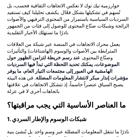
خوارزمية تيك توك لا تعكس الاتجاهات الثقافية فحسب، بل
تُسهم في تشكيلها بشكل فعّال. يكشف تحليلنا كيف تستفيد
السرديات السياسية باستمرار من المحتوى الترفيهي والأصوات
الرائجة وشبكات صنّاع المحتوى للوصول إلى فئات من الجمهور
نادرًا ما تستهلك الأخبار التقليدية.
يعمل محرك الاتجاهات في المنصة عبر شبكة من العلاقات
المترابطة بين الأصوات والوسوم (الهاشتاغات) والتأثيرات
وصنّاع المحتوى.
عند رسم خريطة لتزامن الظهور حول
الموضوعات، يمكنك تحديد اللحظة التي تبدأ فيها السرديات
الهامشية في العبور إلى مجتمعات التيار العام، ما يوفر
مؤشرات إنذار مبكر لانتشار المعلومات المضللة.
في هذه البيئة
يصبح السياق عنصراً حاسماً، إذ تتشكل الاتجاهات في علاقتها
باتجاهات أخرى لا في عزلة.
ما العناصر الأساسية التي يجب مراقبتها؟
1. شبكات الوسوم والإطار السردي
نادرًا ما تنتقل المعلومات المضللة عبر وسم واحد. بل تُنشئ بنية