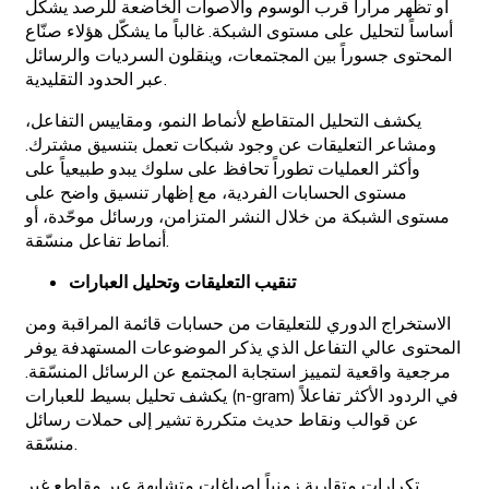
أو تظهر مراراً قرب الوسوم والأصوات الخاضعة للرصد يشكّل
أساساً لتحليل على مستوى الشبكة. غالباً ما يشكّل هؤلاء صنّاع
المحتوى جسوراً بين المجتمعات، وينقلون السرديات والرسائل
عبر الحدود التقليدية.
يكشف التحليل المتقاطع لأنماط النمو، ومقاييس التفاعل،
ومشاعر التعليقات عن وجود شبكات تعمل بتنسيق مشترك.
وأكثر العمليات تطوراً تحافظ على سلوك يبدو طبيعياً على
مستوى الحسابات الفردية، مع إظهار تنسيق واضح على
مستوى الشبكة من خلال النشر المتزامن، ورسائل موحّدة، أو
أنماط تفاعل منسّقة.
تنقيب التعليقات وتحليل العبارات
الاستخراج الدوري للتعليقات من حسابات قائمة المراقبة ومن
المحتوى عالي التفاعل الذي يذكر الموضوعات المستهدفة يوفر
مرجعية واقعية لتمييز استجابة المجتمع عن الرسائل المنسّقة.
يكشف تحليل بسيط للعبارات (n-gram) في الردود الأكثر تفاعلاً
عن قوالب ونقاط حديث متكررة تشير إلى حملات رسائل
منسّقة.
تكرارات متقاربة زمنياً لصياغات متشابهة عبر مقاطع غير