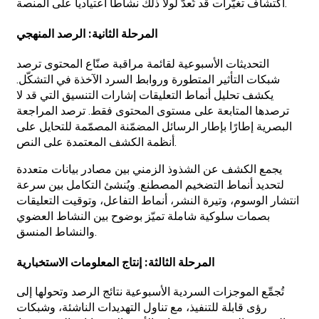
اكتشاف تغيّرات قد تُعدّ لولا ذلك نشاطاً اعتيادياً على المنصة.
المرحلة الثانية: الرصد المنهجي
التحديثات الأسبوعية لقائمة مراقبة صنّاع المحتوى ترصد
شبكات التأثير المتطورة وروابط السرد الآخذة في التشكّل.
يكشف تحليل أنماط التعليقات إشارات التنسيق التي قد لا
ترصدها المتابعة على مستوى المحتوى فقط. ترصد المراجعة
البصرية إطارًا بإطار الرسائل المضمّنة المصمّمة للتحايل على
أنظمة الكشف المعتمدة على النص.
يجمع الكشف عن الشذوذ الزمني بين مصادر بيانات متعددة
لتحديد أنماط التضخيم المصطنع. ويُنشئ التكامل بين سرعة
انتشار الوسوم، وتيرة النشر، أنماط التفاعل، وتوقيت التعليقات
بصمات سلوكية شاملة تميّز بوضوح بين النشاط العضوي
والنشاط المنسق.
المرحلة الثالثة: إنتاج المعلومات الاستخبارية
تُجمِّع الموجزات السردية الأسبوعية نتائج الرصد وتحولها إلى
رؤى قابلة للتنفيذ، مع تناول التهديدات الناشئة، وشبكات