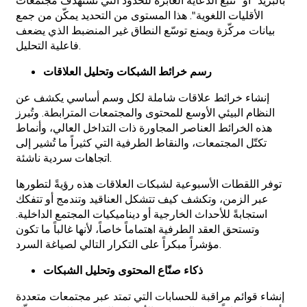
بالبريد" أو "تتبّع الدعاية العابرة للحدود التي تستهدف مجتمعات
الأقليات اللغوية". هذا المستوى من التحديد يمكّن من جمع
بيانات مركّزة ويمنع توسّع النطاق غير المنضبط الذي يضعف
فاعلية التحليل.
رسم خرائط الشبكات وتحليل العلاقات
إنشاء خرائط علاقات شاملة لكل وسم أساسي يكشف عن
النظام البيئي الأوسع للمحتوى والمجتمعات المترابطة. وتُبرز
هذه الخرائط العناصر المجاورة ذات التداخل العالي، وأنماط
تكتّل المجتمعات، والنقاط الطرفية التي كثيراً ما تُشير إلى
اتجاهات سردية ناشئة.
توفر اللقطات الأسبوعية لشبكات العلاقات هذه رؤيةً لتطورها
عبر الزمن، وتكشف كيف تتشكل العناقيد وتندمج أو تتفكك
استجابةً للأحداث الخارجية أو ديناميكيات المجتمع الداخلية.
وتستحق العقد الطرفية اهتماماً خاصاً، لأنها غالباً ما تكون
مؤشراً مبكراً على التكرار التالي لصياغة السرد.
ذكاء صنّاع المحتوى وتحليل الشبكات
إنشاء قوائم مراقبة للحسابات التي تمتد عبر مجتمعات متعددة