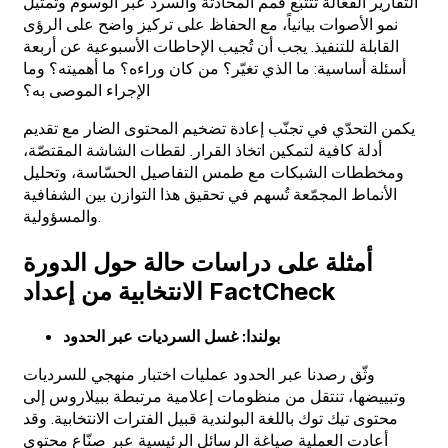
التقارير الفعّالة تتتبّع قمم المحادثة والسرد عبر الوسوم وتمثيل
نمو الأصوات بيانياً، مع الحفاظ على تركيز واضح على الرؤى
القابلة للتنفيذ. يجب أن تُجيب الإحاطات الأسبوعية عن أربعة
أسئلة أساسية: ما الذي تغيّر؟ من كان وراءه؟ ما أهميته؟ وما
الإجراء الموصى به؟
يكمن التحدّي في تجنّب إعادة تضخيم المحتوى الضار مع تقديم
أدلة كافية لتمكين اتخاذ القرار. لقطات الشاشة المقتصّة،
ومخططات الشبكات مع طمس التفاصيل الحسّاسة، وتحليل
الأنماط المجمّعة تُسهم في تحقيق هذا التوازن بين الشفافية
والمسؤولية.
أمثلة على دراسات حالة حول الدورة
الانتخابية من إعداد FactCheck
بولندا: غسل السرديات عبر الحدود
وثّق رصدنا عبر الحدود عمليات اختبار منهجي للسرديات
وتبييضها، تنتقل من منظومات إعلامية مرتبطة ببيلاروس إلى
محتوى تيك توك باللغة البولندية قبيل الفترات الانتخابية. وقد
أعادت العملية صياغة الرسائل الرئيسية عبر صنّاع محتوى