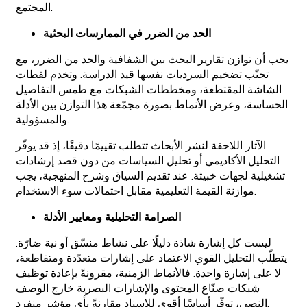
المجتمع.
الحد من الضرر في الممارسات البحثية
يجب أن توازن تقارير البحث بين الشفافية والحد من الضرر، مع
تجنّب تضخيم السرديات نفسها قيد الدراسة. وتخدم لقطات
الشاشة المقتطعة، ومخططات الشبكات مع طمس التفاصيل
الحساسة، وعرض الأنماط بصورة مجمّعة هذا التوازن بين الأدلة
والمسؤولية.
الآثار اللاحقة لنشر الأبحاث تتطلب تقييمًا دقيقًا، إذ قد يوفّر
التحليل الأكاديمي أو تحليل السياسات من دون قصد إرشادات
تشغيلية لجهات خبيثة. عند تقديم السياق وشرح المنهجية، يجب
موازنة القيمة التعليمية مقابل احتمالات سوء الاستخدام.
الصرامة التحليلية ومعايير الأدلة
ليست كل إشارة شاذة دليلًا على نشاط منسّق أو نية ضارّة.
يتطلّب التحليل القوي الاعتماد على إشارات متعدّدة ومتقاطعة،
لا على إشارة واحدة. فالأنماط الزمنية، مقرونةً بإعادة توظيف
شبكات صنّاع المحتوى والإشارات البصرية خارج الوصف
النصي، توفّر أساسًا أقوى للإسناد مقارنةً بأي مؤشر منفرد.