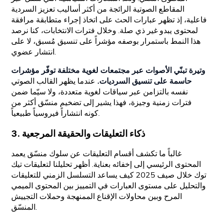
المقاطع الصوتية الرائجة من أكثر أساليب تعزيز السردية
فاعلية، إذ تظهر عبارات الحث على اتخاذ إجراء متطابقة مرافقة
لمحتوى يبدو غير ذي صلة. وخلال فترات الانتخابات، كنا نرصد
هذا النمط باستمرار بوصفه مؤشراً على تنسيق مُسبق، لا على
انتشار عضوي.
وتيرة تبنّي الأصوات عبر مجتمعات لغوية مختلفة توفّر مؤشرات
حاسمة على تنسيق السرديات.
عندما يظهر القالب الصوتي
نفسه بالتزامن عبر سياقات لغوية متعددة، ولا سيّما ضمن
فترات زمنية وجيزة، فهذا يشير إلى تضخيم منسّق أكثر من
كونه انتشاراً فيروسياً طبيعياً.
3. ذكاء التعليقات والحقيقة المرجعية
غالباً ما تكشف أقسام التعليقات عن سلوك منسّق يعمد
المحتوى الرئيسي إلى إخفائه بعناية. أظهر تحليلنا لتعليقات تيك
توك خلال صيف 2025 كيف يساعد التسلسل الزمني للتعليقات
والتحليل على مستوى العبارات في التمييز بين المحتوى الميمي
المرح وبين محاولات الإقناع الممنهجة وحملات التجييش
المنسّق.