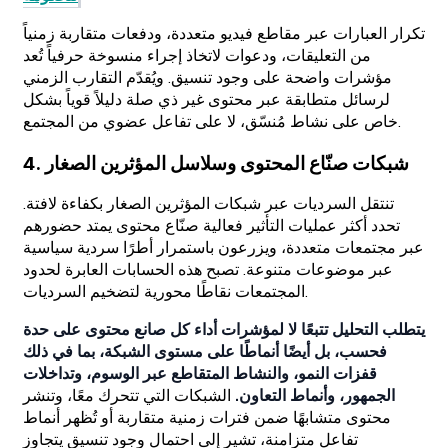
تكرار العبارات عبر مقاطع فيديو متعددة، ودفعات متقاربة زمنياً
من التعليقات، ودعوات لاتخاذ إجراء منسوخة حرفياً تُعد
مؤشرات واضحة على وجود تنسيق. ويُقدّم التقارب الزمني
لرسائل متطابقة عبر محتوى غير ذي صلة دليلاً قوياً بشكل
خاص على نشاط مُنسّق، لا على تفاعل عضوي من المجتمع.
4. شبكات صنّاع المحتوى وسلاسل المؤثرين الصغار
تنتقل السرديات عبر شبكات المؤثرين الصغار بكفاءة لافتة.
تحدد أكثر عمليات التأثير فعالية صنّاع محتوى يمتد حضورهم
عبر مجتمعات متعددة، ويزرعون باستمرار أطرًا سردية سياسية
عبر موضوعات متنوعة. تصبح هذه الحسابات العابرة لحدود
المجتمعات نقاطًا محورية لتضخيم السرديات.
يتطلب التحليل تتبعًا لا لمؤشرات أداء كل صانع محتوى على حدة
فحسب، بل أيضًا أنماطًا على مستوى الشبكة، بما في ذلك
قفزات النمو، والنشاط المتقاطع عبر الوسوم، وتداخلات
الجمهور، وأنماط التعاون.
الشبكات التي تتحرك معًا، وتنشر
محتوى متشابهًا ضمن فترات زمنية متقاربة أو تُظهر أنماط
تفاعل متزامنة، تشير إلى احتمال وجود تنسيق يتجاوز