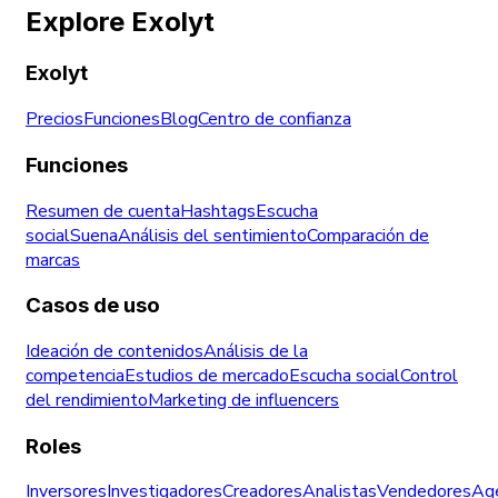
Explore Exolyt
Exolyt
Precios
Funciones
Blog
Centro de confianza
Funciones
Resumen de cuenta
Hashtags
Escucha
social
Suena
Análisis del sentimiento
Comparación de
marcas
Casos de uso
Ideación de contenidos
Análisis de la
competencia
Estudios de mercado
Escucha social
Control
del rendimiento
Marketing de influencers
Roles
Inversores
Investigadores
Creadores
Analistas
Vendedores
Age