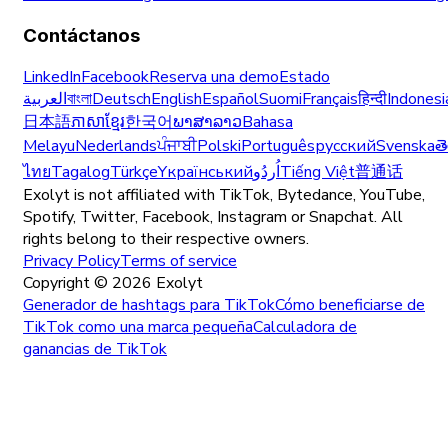
Contáctanos
LinkedIn
Facebook
Reserva una demo
Estado
العربية
বাংলা
Deutsch
English
Español
Suomi
Français
हिन्दी
Indonesi
日本語
ភាសាខ្មែរ
한국어
ພາສາລາວ
Bahasa
Melayu
Nederlands
ਪੰਜਾਬੀ
Polski
Português
русский
Svenska
త
ไทย
Tagalog
Türkçe
Yкраїнський
اُردُو
Tiếng Việt
普通话
Exolyt is not affiliated with TikTok, Bytedance, YouTube,
Spotify, Twitter, Facebook, Instagram or Snapchat. All
rights belong to their respective owners.
Privacy Policy
Terms of service
Copyright ©
2026
Exolyt
Generador de hashtags para TikTok
Cómo beneficiarse de
TikTok como una marca pequeña
Calculadora de
ganancias de TikTok