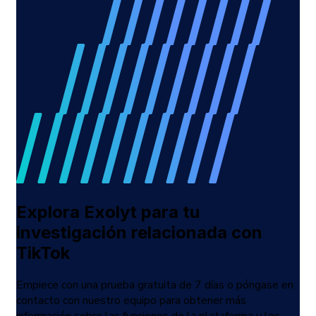
Explora Exolyt para tu
investigación relacionada con
TikTok
Empiece con una prueba gratuita de 7 días o póngase en
contacto con nuestro equipo para obtener más
información sobre las funciones de la plataforma y los