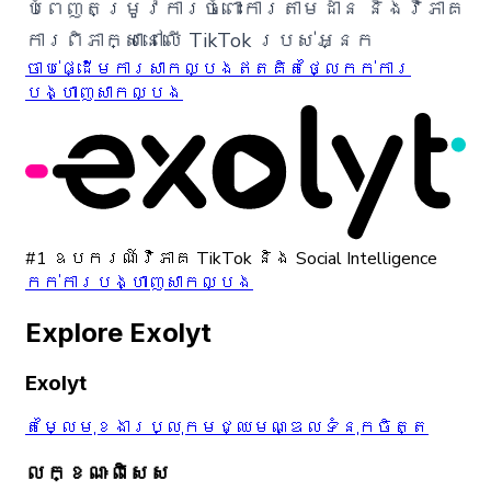
បំពេញតម្រូវការចំពោះការតាមដាន និងវិភាគ
ការពិភាក្សានៅលើ TikTok របស់អ្នក
ចាប់ផ្ដើមការសាកល្បងឥតគិតថ្លៃ
កក់ការ
បង្ហាញសាកល្បង
#1 ឧបករណ៍វិភាគ TikTok និង Social Intelligence
កក់ការបង្ហាញសាកល្បង
Explore Exolyt
Exolyt
តម្លៃ
មុខងារ
ប្លុក
មជ្ឈមណ្ឌលទំនុកចិត្ត
លក្ខណៈពិសេស