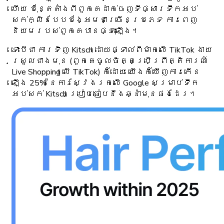
ហើយ ប៉ុន្តែតាំងពីពួកគេដាក់ចេញទីផ្សារទឹកអប់
សក់ក្លិនបែបបង្អែមជាច្រើនប្រភេទ ការពេញ
និយមរបស់ពួកគេបានផ្ទុះឡើង។
ទោះបីជា ការទិញ Kitsch ដោយផ្ទាល់ពីម៉ាកលើ TikTok ងាយ
ស្រួលជាងមុន (ពួកគេចូលចិត្តប្រើព្រឹត្តិការណ៍
Live Shopping លើ TikTok) ក៏ដោយ យើងក៏ឃើញការកើន
ឡើង 25% នៃការស្វែងរកលើ Google សម្រាប់ទឹក
អប់សក់ Kitsch ប្រៀបធៀបនឹងឆ្នាំមុនផងដែរ។