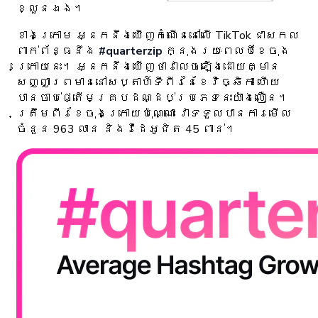
ខ្លួនឯង។
ខាងក្រោម អ្នកនឹងឃើញកំណើននៅលើ TikTok ជាសកល
ពាក់ព័ន្ធនឹង
#quarterzip
ក្នុងរយៈពេលបីខែចុង
ក្រោយនេះ។ អ្នកនឹងឃើញថាវាលេចឡើងដោយគ្មាន
សញ្ញាព្រមាននៅសប្តាហ៍ទីពីរនៃខែវិច្ឆិកា ហើយ
បានចាប់ផ្តើមគ្របដណ្ដប់ប្រភេទនេះយ៉ាងលឿន។
ត្រឹមពីរខែចុងក្រោយប៉ុណ្ណោះ វាទទួលបានការមើល
ចំនួន 963 លាន និងវីដេអូជិត 45 ពាន់។