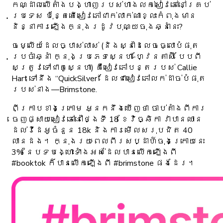
កណ្ដាលលើតាំងបង្ហាញរបស់ហាងលក់សៀវភៅនៅគ្រប់
ប្រទេស ប៉ុន្តែតើសៀវភៅជាក់លាក់ណាខ្លះកំពុងមាន
និន្នាការឡើងក្នុងរដូវបុណ្យចុងឆ្នាំនេះ?
ចម្លើយដែលច្បាស់លាស់ (និង​ស្នាដៃ​លេចធ្លោ​បំផុត​
ប្រចាំឆ្នាំ ក្នុងប្រភេទ​ស្នេហា-ហ្វែនតាស៊ី បែបពី
សត្រូវទៅជាគូស្នេហា) គឺ​សៀវភៅបន្ត​របស់ Callie
Hart ទៅនឹង “QuickSilver” ដែលជាសៀវភៅលក់ដាច់បំផុត
របស់នាង—
Brimstone.
ពីក្រាបខាងក្រោម អ្នកនឹងឃើញថា ចាប់តាំងពីការ
ចេញផ្សាយសៀវភៅនៅថ្ងៃទី 18 ខែវិច្ឆិកា វាបានឈាន
ដល់វីដេអូចំនួន 18k និងការមើលសរុបជិត 40
លានដង។ ក្នុងរយៈពេលពីរសប្ដាហ៍ចុងក្រោយនេះ
3% នៃបទបង្ហោះទាំងអស់ដែលបានលើកឡើងពី
#booktok ក៏បានលើកឡើងពី #brimstone ផងដែរ។