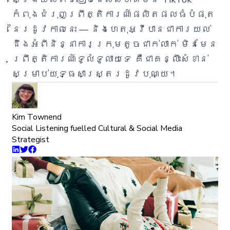
កំពុងជំរុញព្រឹត្តិការណ៍ផលិតផលធំបំផុត
នៃរដូវកាលនេះ — និងហេតុអ្វីបានជាការយល់
ដឹងអំពីនិន្នាការក្រុមតូចជាក់លាក់ មិនមែន
ព្រឹត្តិការណ៍ទូលំទូលាយទេ គឺជាគន្លឹះសំខាន់
សម្រាប់យុទ្ធសាស្ត្ររដូវបុណ្យ។
Kim Townend
Social Listening fuelled Cultural & Social Media
Strategist