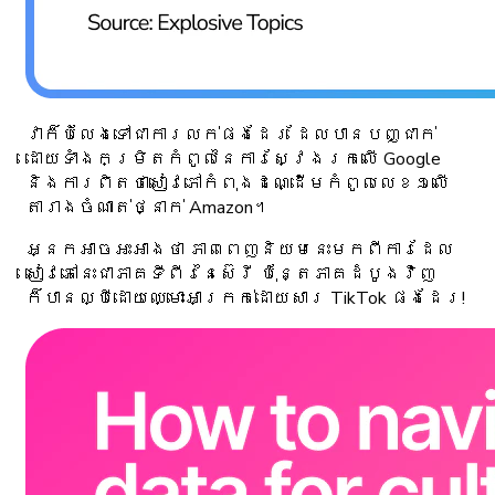
វាក៏បំលែងទៅជាការលក់ផងដែរ ដែលបានបញ្ជាក់
ដោយទាំងកម្រិតកំពូលនៃការស្វែងរកលើ Google
និងការពិតថាសៀវភៅកំពុងដណ្ដើមកំពូលលេខ១លើ
តារាងចំណាត់ថ្នាក់ Amazon។
អ្នកអាចអះអាងថា ភាពពេញនិយមនេះមកពីការដែល
សៀវភៅនេះជាភាគទីពីរនៃស៊េរី ប៉ុន្តែភាគដំបូងវិញ
ក៏បានល្បីដោយឈ្មោះអាក្រក់ដោយសារ TikTok ផងដែរ!