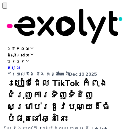
ផលិតផល
ដំណោះស្រាយ
ធនធាន
តម្លៃ
ការយល់ដឹង និង គន្លឹះណែនាំ
Dec 10 2025
របៀបដែល TikTok កំពុង
ជំរុញការទិញទំនិញ
សម្រាប់រដូវបុណ្យដ៏ធំ
បំផុតនៅឆ្នាំនេះ
ស្វែងយល់ពីរបៀបដែលសហគមន៍ TikTok