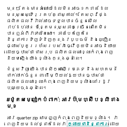
មុនៗ តែងមានអំណោយដែលមិនអាចខកខាន ដែល
មនុស្សស្ទើរគ្រប់គ្នាស្គាល់។ តែសព្វថ្ងៃ
ផលិតផលវីរ៉ាល់អាចទទួលបានចំនួនមើល
រាប់ដប់លាន ប៉ុន្តែមនុស្សភាគច្រើននៅតែមិន
បានឮអំពីវាទាល់តែសោះ។ ភាពបែកញែកនៃ
និន្នាការទិញទំនិញក្នុងវប្បធម៌ និងល្បឿន
ផ្លាស់ប្តូររហ័សរបស់វា ធ្វើឲ្យមិនអាចនិយាយ
ដោយច្បាស់ថា ជាសរុប ផលិតផលណាខ្លះកំពុងពេញ
និយមឡើងយ៉ាងខ្លាំងក្នុងឆ្នាំនេះ។
ជំនួសវិញ យើងបានសិក្សាលើប្រភេទ និងសហគមន៍
ជាក់លាក់ចំនួន ៣ ដើម្បីយល់ឱ្យបានច្បាស់ថា
ផលិតផលណាខ្លះកំពុងពេញនិយមខ្លាំងនៅរដូវ
បុណ្យចុងឆ្នាំនេះ។
#ម៉ូតសម្លៀកបំពាក់: អាវហ៊ុមហ្ស៊ីបខ្លីខាង
មុខ
អាវ quarter zip សាមញ្ញកំពុងពេញនិយមខ្លាំង។ វា
ពេញនិយមដល់ថ្នាក់ដែលវា
ក្លាយជានិន្នាការ
ដោយ