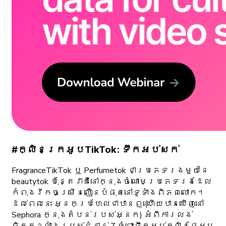
#ក្លិនក្រអូបTikTok: ទឹកអប់សក់
FragranceTikTok ឬ Perfumetok ជាប្រភេទរងមួយនៃ
beautytok ប៉ុន្តែវាគឺនៅក្នុងចំណោមប្រភេទរងដែល
កំពុងរីកចម្រើនលឿនបំផុតនៅទូទាំងពិភពលោក។
ដល់ពេលនេះ អ្នកប្រហែលជាបានឮ (ហើយបានឃើញនៅ
Sephora ក្នុងតំបន់របស់អ្នក) អំពីការលង់
ចិត្តខ្លាំងរបស់ជំនាន់ Z ចំពោះទឹកអប់ក្លិនផ្អែម