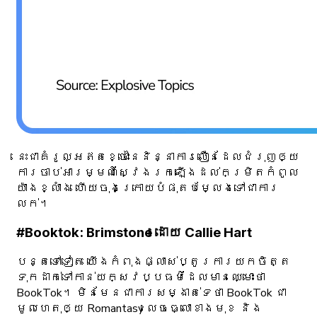
នេះជាគំរូល្អឥតខ្ចោះនៃនិន្នាការលឿនដែលជំរុញឲ្យ
ការចាប់អារម្មណ៍ស្វែងរកឡើងដល់កម្រិតកំពូល
យ៉ាងខ្លាំង ហើយចុងក្រោយបំផុតបម្លែងទៅជាការ
លក់។
#Booktok: Brimstone ដោយ Callie Hart
បន្តទៅទៀត យើងកំពុងផ្លាស់ប្តូរការយកចិត្ត
ទុកដាក់ទៅកាន់យក្សវប្បធម៌ដែលមានឈ្មោះថា
BookTok។ មិនមែនជាការសម្ងាត់ទេថា BookTok ជា
មូលហេតុឲ្យ Romantasy លេចធ្លោខាងមុខ និង