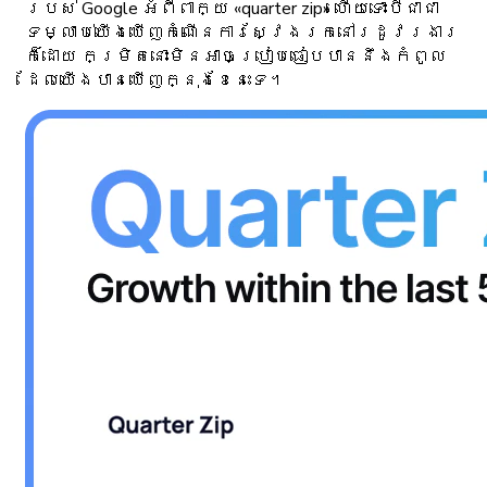
របស់ Google អំពីពាក្យ «quarter zip» ហើយទោះបីជាជា
ទម្លាប់យើងឃើញកំណើនការស្វែងរកនៅរដូវរងារ
ក៏ដោយ កម្រិតនោះមិនអាចប្រៀបធៀបបាននឹងកំពូល
ដែលយើងបានឃើញក្នុងខែនេះទេ។