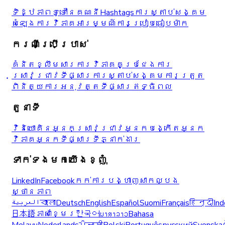
ទិដ្ឋភាពទូទៅនៃគណនី
Hashtags
ការស្តាប់សង្គម
សំឡេង
ការវិភាគអារម្មណ៍
ការប្រៀបធៀបម៉ាក
ករណីប្រើប្រាស់
គំនិតខ្លឹមសារ
ការវិភាគគូប្រជែង
ការ
ស្រាវជ្រាវ​ទីផ្សារ
ការស្តាប់សង្គម
ការត្រួត
ពិនិត្យការអនុវត្ត
ទីផ្សារឥទ្ធិពល
តួនាទី
វិនិយោគិន
អ្នកស្រាវជ្រាវ
អ្នកបង្កើត
អ្នក
វិភាគ
អ្នកទីផ្សារ
ទីភ្នាក់ងារ
ទាក់ទងមកយើងខ្ញុំ
LinkedIn
Facebook
កក់ការបង្ហាញសាកល្បង
ស្ថានភាព
العربية
বাংলা
Deutsch
English
Español
Suomi
Français
हिन्दी
Ind
日本語
ភាសាខ្មែរ
한국어
ພາສາລາວ
Bahasa