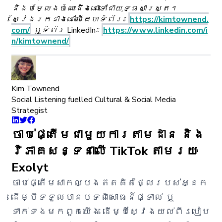
និងបម្លែងចំណេះដឹងនោះទៅជាយុទ្ធសាស្ត្រ។
ស្វែងរកនាងនៅលើគេហទំព័រ៖
https://kimtownend.
com/
ឬទំព័រ LinkedIn៖
https://www.linkedin.com/i
n/kimtownend/
Kim Townend
Social Listening fuelled Cultural & Social Media
Strategist
ចាប់ផ្តើមជាមួយការតាមដាន និង
វិភាគសន្ទនាលើ TikTok តាមរយៈ
Exolyt
ចាប់ផ្តើមសាកល្បងឥតគិតថ្លៃរបស់អ្នក
ដើម្បីទទួលបានបទពិសោធន៍ផ្ទាល់ ឬ
ទាក់ទងមកពួកយើង ដើម្បីស្វែងយល់ពីរបៀប