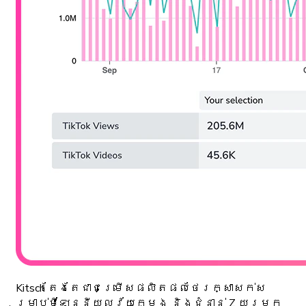
Kitsch តែងតែជាជម្រើសផលិតផលថែរក្សាសក់ស
ម្រាប់មីឡែននីយលវ័យក្មេង និងជំនាន់ Z យូរមក