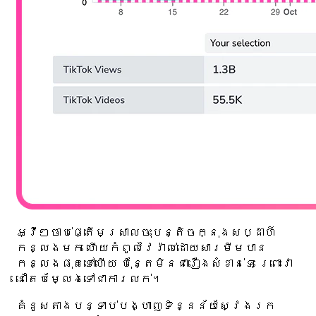
អ្វីៗចាប់ផ្តើមស្រាលចុះបន្តិចក្នុងសប្ដាហ៍
កន្លងមក ហើយកំពូលវៃរ៉ាល់ដោយសារ​មីមបាន
កន្លងផុតទៅហើយ ប៉ុន្តែមិនជារឿងសំខាន់ទេ ព្រោះវា
នៅតែបម្លែងទៅជាការលក់។
គំនូសតាងបន្ទាប់បង្ហាញទិន្នន័យស្វែងរក