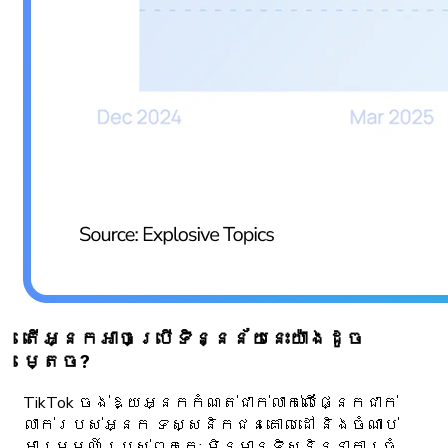
តើអ្នកអាចប្រើទិន្នន័យនេះយ៉ាងដូច
ម្តេច?
TikTok ចង់ឱ្យអ្នកកំណត់ជាក់លាក់លើផ្នែកជាក់
លាក់របស់អ្នក ទស្សនិកជនគោលដៅ និងចំណាប់
អារម្មណ៍របស់ពួកគេ; មិនមានទិសនិន្នាការធំ