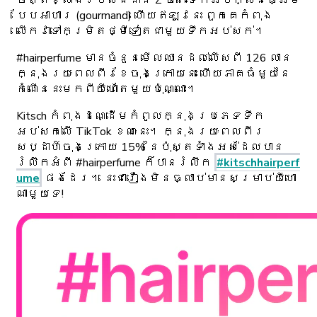
បែបអាហារ (gourmand) ហើយឥឡូវនេះ ពួកគេកំពុង
លើកវាទៅកម្រិតថ្មីទៀតជាមួយទឹកអប់សក់។
#hairperfume មានចំនួនមើលឈានដល់លើសពី 126 លាន
ក្នុងរយៈពេលពីរខែចុងក្រោយនេះ ហើយភាគធំមួយនៃ
កំណើននេះមកពីយីហោតែមួយប៉ុណ្ណោះ។
Kitsch កំពុងដណ្ដើមកំពូលក្នុងប្រភេទទឹក
អប់សក់លើ TikTok ខណៈនេះ។ ក្នុងរយៈពេលពីរ
សប្ដាហ៍ចុងក្រោយ 15% នៃប៉ុស្តទាំងអស់ដែលបាន
រំលឹកអំពី #hairperfume ក៏បានរំលឹក
#kitschhairperf
ume
ផងដែរ។ នេះជារឿងមិនធ្លាប់មានសម្រាប់យីហោ
ណាមួយទេ!