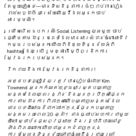
តែមួយទៀតទេ—មានទិសនិន្នាការធំៗរាប់ពាន់រៀង
រាល់សប្ដាហ៍ អាស្រ័យលើអ្វីដែលអ្នកចាប់
អារម្មណ៍។
ជ្រើសរើសឧបករណ៍ Social Listening ល្អមួយ ចាប់
ផ្តើមតាមដានប្រភេទដែលមានសារៈសំខាន់ចំពោះអាជីវ
កម្មរបស់អ្នក ហើយពិនិត្យទិន្នន័យអំពី
hashtag ដែលប្រើរួមគ្នា ដើម្បីពង្រីកការ
ស្វែងរករបស់អ្នក។
រីករាយនឹងការស្វែងរកនិន្នាការ!
អត្ថបទភ្ញៀវនេះ ត្រូវបានរៀបចំដោយ Kim
Townend អ្នកកំណត់យុទ្ធសាស្ត្របណ្តាញ
សង្គមដែលឈ្នះរង្វាន់ និងអ្នកប្រឹក្សាផ្នែក
ការតាមដានការពិភាក្សាលើបណ្តាញសង្គម ដែល
មានបទពិសោធន៍ជាក់លាក់ក្នុងផ្នែកបណ្តាញ
សង្គមរយៈពេល 20 ឆ្នាំ។ នាងធ្លាប់សហការជាមួយ
យីហោ ស្ថាប័នផ្សព្វផ្សាយ និងរដ្ឋាភិបាលនៅទូ
ទាំងពិភពលោក ហើយជាអ្នកជំនាញក្នុង
ការបម្លែងទិន្នន័យទៅជាចំណេះដឹងជ្រាលជ្រៅ