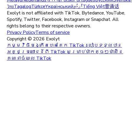
Melayu
Nederlands
ਪੰਜਾਬੀ
Polski
Português
русский
Svenska
ไทย
Tagalog
Türkçe
Yкраїнський
اُردُو
Tiếng Việt
普通话
Exolyt is not affiliated with TikTok, Bytedance, YouTube,
Spotify, Twitter, Facebook, Instagram or Snapchat. All
rights belong to their respective owners.
Privacy Policy
Terms of service
Copyright ©
2026
Exolyt
កម្មវិធីបង្កើតហេសតែក TikTok
របៀបទទួលបាន
អត្ថប្រយោជន៍ពី TikTok សម្រាប់ម៉ាកតូចៗ
ម៉ាស៊ីន
គណនាចំណូល TikTok