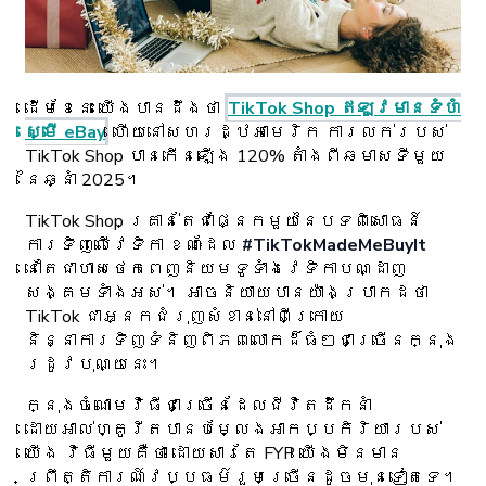
ដើមខែនេះ យើងបានដឹងថា
TikTok Shop ឥឡូវមានទំហំ
ស្មើ eBay
ហើយនៅសហរដ្ឋអាមេរិក ការលក់របស់
TikTok Shop បានកើនឡើង 120% តាំងពីឆមាសទីមួយ
នៃឆ្នាំ 2025។
TikTok Shop គ្រាន់តែជាផ្នែកមួយនៃបទពិសោធន៍
ការទិញលើវេទិកា ខណៈ​ដែល
#TikTokMadeMeBuyIt
នៅតែជាហាសថេកពេញនិយមទូទាំងវេទិកាបណ្ដាញ
សង្គមទាំងអស់។ អាចនិយាយបានយ៉ាងប្រាកដថា
TikTok ជាអ្នកជំរុញសំខាន់នៅពីក្រោយ
និន្នាការទិញទំនិញពិភពលោកដ៏ធំៗជាច្រើនក្នុង
រដូវបុណ្យនេះ។
ក្នុងចំណោមវិធីជាច្រើនដែលជីវិតដឹកនាំ
ដោយអាល់ហ្គូរីតបានបម្លែងអាកប្បកិរិយារបស់
យើង វិធីមួយគឺថា ដោយសារតែ FYP យើងមិនមាន
ព្រឹត្តិការណ៍វប្បធម៌រួមច្រើនដូចមុនទៀតទេ។