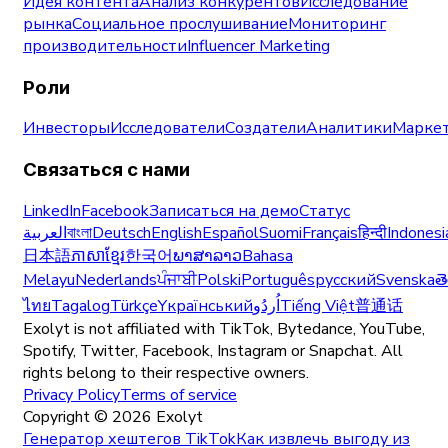
Идея контента
Анализ конкурентов
Исследование
рынка
Социальное прослушивание
Мониторинг
производительности
Influencer Marketing
Роли
Инвесторы
Исследователи
Создатели
Аналитики
Маркет
Связаться с нами
LinkedIn
Facebook
Записаться на демо
Статус
العربية
বাংলা
Deutsch
English
Español
Suomi
Français
हिन्दी
Indonesi
日本語
ភាសាខ្មែរ
한국어
ພາສາລາວ
Bahasa
Melayu
Nederlands
ਪੰਜਾਬੀ
Polski
Português
русский
Svenska
త
ไทย
Tagalog
Türkçe
Yкраїнський
اُردُو
Tiếng Việt
普通话
Exolyt is not affiliated with TikTok, Bytedance, YouTube,
Spotify, Twitter, Facebook, Instagram or Snapchat. All
rights belong to their respective owners.
Privacy Policy
Terms of service
Copyright ©
2026
Exolyt
Генератор хештегов TikTok
Как извлечь выгоду из