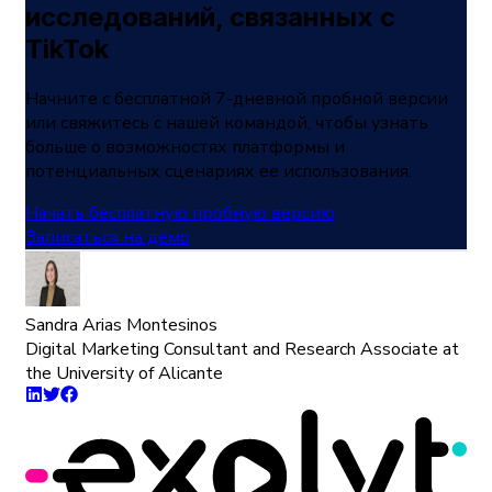
исследований, связанных с
TikTok
Начните с бесплатной 7-дневной пробной версии
или свяжитесь с нашей командой, чтобы узнать
больше о возможностях платформы и
потенциальных сценариях ее использования.
Начать бесплатную пробную версию
Записаться на демо
Sandra Arias Montesinos
Digital Marketing Consultant and Research Associate at
the University of Alicante