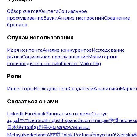
Обзор счетов
Хэштеги
Социальное
прослушивание
Звуки
Анализ настроений
Сравнение
брендов
Случаи использования
Идея контента
Анализ конкурентов
Исследование
рынка
Социальное прослушивание
Мониторинг
производительности
Influencer Marketing
Роли
Инвесторы
Исследователи
Создатели
Аналитики
Маркет
Связаться с нами
LinkedIn
Facebook
Записаться на демо
Статус
العربية
বাংলা
Deutsch
English
Español
Suomi
Français
हिन्दी
Indonesi
日本語
ភាសាខ្មែរ
한국어
ພາສາລາວ
Bahasa
Melayu
Nederlands
ਪੰਜਾਬੀ
Polski
Português
русский
Svenska
త