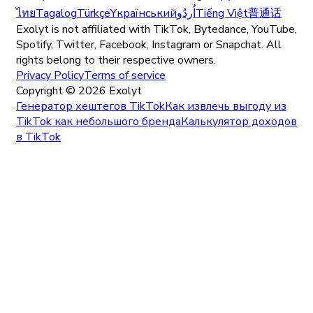
ไทย
Tagalog
Türkçe
Yкраїнський
اُردُو
Tiếng Việt
普通话
Exolyt is not affiliated with TikTok, Bytedance, YouTube,
Spotify, Twitter, Facebook, Instagram or Snapchat. All
rights belong to their respective owners.
Privacy Policy
Terms of service
Copyright ©
2026
Exolyt
Генератор хештегов TikTok
Как извлечь выгоду из
TikTok как небольшого бренда
Калькулятор доходов
в TikTok