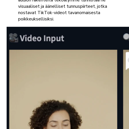
audion rakenteita tekoälymme tunnistaa ne
visuaaliset ja äänelliset tunnuspiirteet, jotka
nostavat TikTok-videot tavanomaisesta
poikkeuksellisiksi.