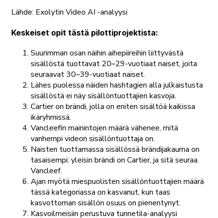
Lähde: Exolytin Video AI -analyysi
Keskeiset opit tästä pilottiprojektista:
Suurimman osan näihin aihepiireihin liittyvästä
sisällöstä tuottavat 20–29-vuotiaat naiset, joita
seuraavat 30–39-vuotiaat naiset.
Lähes puolessa näiden hashtagien alla julkaistusta
sisällöstä ei näy sisällöntuottajien kasvoja.
Cartier on brändi, jolla on eniten sisältöä kaikissa
ikäryhmissä.
Vancleefin mainintojen määrä vähenee, mitä
vanhempi videon sisällöntuottaja on.
Naisten tuottamassa sisällössä brändijakauma on
tasaisempi: yleisin brändi on Cartier, ja sitä seuraa
Vancleef.
Ajan myötä miespuolisten sisällöntuottajien määrä
tässä kategoriassa on kasvanut, kun taas
kasvottoman sisällön osuus on pienentynyt.
Kasvoilmeisiin perustuva tunnetila-analyysi