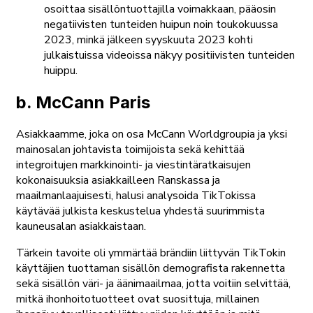
osoittaa sisällöntuottajilla voimakkaan, pääosin
negatiivisten tunteiden huipun noin toukokuussa
2023, minkä jälkeen syyskuuta 2023 kohti
julkaistuissa videoissa näkyy positiivisten tunteiden
huippu.
b. McCann Paris
Asiakkaamme, joka on osa McCann Worldgroupia ja yksi
mainosalan johtavista toimijoista sekä kehittää
integroitujen markkinointi- ja viestintäratkaisujen
kokonaisuuksia asiakkailleen Ranskassa ja
maailmanlaajuisesti, halusi analysoida TikTokissa
käytävää julkista keskustelua yhdestä suurimmista
kauneusalan asiakkaistaan.
Tärkein tavoite oli ymmärtää brändiin liittyvän TikTokin
käyttäjien tuottaman sisällön demografista rakennetta
sekä sisällön väri- ja äänimaailmaa, jotta voitiin selvittää,
mitkä ihonhoitotuotteet ovat suosittuja, millainen