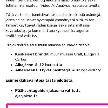
aiheen trendejä, demografioita ja sisältömuotoja sekä
tulkita niitä Exolytin Video AI Analysis -ratkaisun avulla.
Tätä varten he tunnistivat luksusalan keskeisiä brändejä,
joista he halusivat syvempää ymmärrystä siitä, miten
ihmiset käyttävät niiden koruja, sekä siitä, millaisia
kuvatekstejä ja kommentteja kyseisen kategorian
sisällöissä esiintyy.
Projektibriifi sisälsi muun muassa seuraavia tietoja:
Keskeiset brändit
: muun muassa Graff, Bulgari ja
Cartier.
Aikajänne
: 6–12 kuukautta
Aiheeseen liittyvät hashtagit
: #luxuryjewellery
Esimerkkihavaintoja tästä pilotista:
Päähashtageiden jakauma valitulla
ajanjaksolla