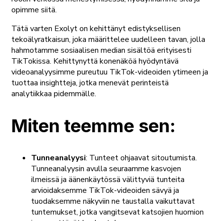
opimme siitä.
Tätä varten Exolyt on kehittänyt edistyksellisen
tekoälyratkaisun, joka määrittelee uudelleen tavan, jolla
hahmotamme sosiaalisen median sisältöä erityisesti
TikTokissa. Kehittynyttä konenäköä hyödyntävä
videoanalyysimme pureutuu TikTok-videoiden ytimeen ja
tuottaa insightteja, jotka menevät perinteistä
analytiikkaa pidemmälle.
Miten teemme sen:
Tunneanalyysi
: Tunteet ohjaavat sitoutumista.
Tunneanalyysin avulla seuraamme kasvojen
ilmeissä ja äänenkäytössä välittyviä tunteita
arvioidaksemme TikTok-videoiden sävyä ja
tuodaksemme näkyviin ne taustalla vaikuttavat
tuntemukset, jotka vangitsevat katsojien huomion