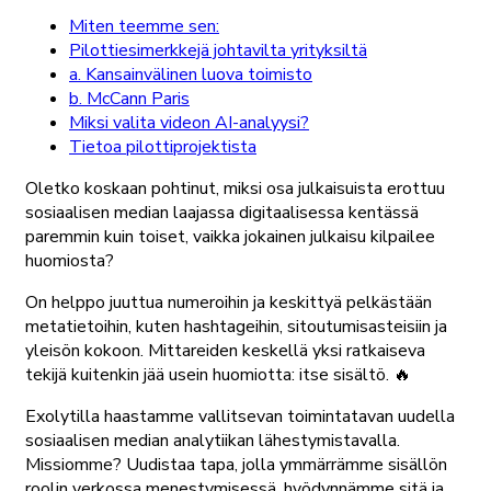
Miten teemme sen:
Pilottiesimerkkejä johtavilta yrityksiltä
a. Kansainvälinen luova toimisto
b. McCann Paris
Miksi valita videon AI-analyysi?
Tietoa pilottiprojektista
Oletko koskaan pohtinut, miksi osa julkaisuista erottuu
sosiaalisen median laajassa digitaalisessa kentässä
paremmin kuin toiset, vaikka jokainen julkaisu kilpailee
huomiosta?
On helppo juuttua numeroihin ja keskittyä pelkästään
metatietoihin, kuten hashtageihin, sitoutumisasteisiin ja
yleisön kokoon. Mittareiden keskellä yksi ratkaiseva
tekijä kuitenkin jää usein huomiotta: itse sisältö. 🔥
Exolytilla haastamme vallitsevan toimintatavan uudella
sosiaalisen median analytiikan lähestymistavalla.
Missiomme? Uudistaa tapa, jolla ymmärrämme sisällön
roolin verkossa menestymisessä, hyödynnämme sitä ja