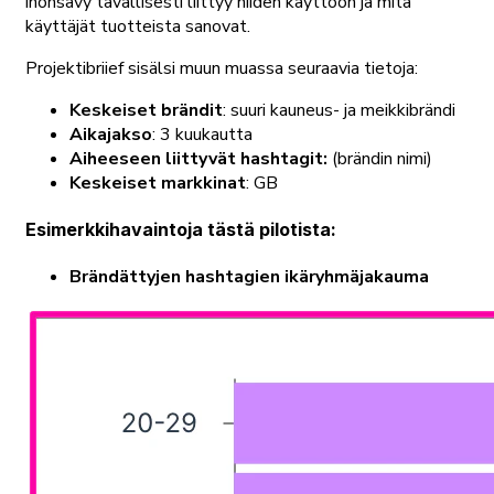
ihonsävy tavallisesti liittyy niiden käyttöön ja mitä
käyttäjät tuotteista sanovat.
Projektibriief sisälsi muun muassa seuraavia tietoja:
Keskeiset brändit
: suuri kauneus- ja meikkibrändi
Aikajakso
: 3 kuukautta
Aiheeseen liittyvät hashtagit:
(brändin nimi)
Keskeiset markkinat
: GB
Esimerkkihavaintoja tästä pilotista:
Brändättyjen hashtagien ikäryhmäjakauma