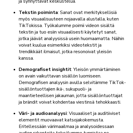
ja synnyttävät keskustelua.
Tekstin poiminta
: Sanat ovat merkityksellisiä
myös visuaalisuuteen nojaavalla alustalla, kuten
TikTokissa. Työkalumme poimii videon sisältä
tekstin ja tuo esiin visuaalisesti käytetyt sanat,
jotka jäävät analyysissä usein huomaamatta. Näihin
voivat kuulua esimerkiksi videotekstit ja
trendikkäät ilmaisut, jotka resonoivat yleisön
kanssa.
Demografiset insightit
: Yleisön ymmärtäminen
on avain vaikuttavan sisällön luomiseen.
Demografisen analyysin avulla selvitämme TikTok-
sisällöntuottajien ikä-, sukupuoli- ja
maantieteellisen jakauman, jotta sisällöntuottajat
ja brändit voivat kohdentaa viestinsä tehokkaasti.
Väri- ja audioanalyysi
: Visuaaliset ja auditiiviset
elementit muovaavat katsojakokemusta.
Eritellessään värimaailmaa ja analysoidessaan