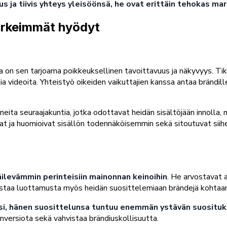
s ja tiivis yhteys yleisöönsä, he ovat erittäin tehokas ma
ärkeimmät hyödyt
 on sen tarjoama poikkeuksellinen tavoittavuus ja näkyvyys. Tik
nia videoita. Yhteistyö oikeiden vaikuttajien kanssa antaa brändill
ita seuraajakuntia, jotka odottavat heidän sisältöjään innolla, m
vat ja huomioivat sisällön todennäköisemmin sekä sitoutuvat siih
ilevämmin perinteisiin mainonnan keinoihin
. He arvostavat a
hvistaa luottamusta myös heidän suosittelemiaan brändejä kohtaan
uusi, hänen suosittelunsa tuntuu enemmän ystävän suositu
nversiota sekä vahvistaa brändiuskollisuutta.