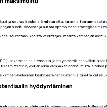
n maksimointi
kkuutta
seuraa keskeisiä mittareita, kuten sitoutumisastet
panjan suorituskyvystä ja auttaa optimoimaan strategiaasi tulev
idesi seurantaan. Yhdistä vaikuttajasi, määritä kampanjan asetuk
OI) laskeminen on olennaista, jotta ymmärrät sen vaikutuksen brä
 tulosmittareihin, voit arvioida kampanjan onnistumista ja tehdä p
kä kampanjavideoiden keskimääräinen kustannus tuhatta katselu
potentiaalin hyödyntäminen
in viraaleihin ilmiöihin tarttuminen voi kasvattaa brändisi