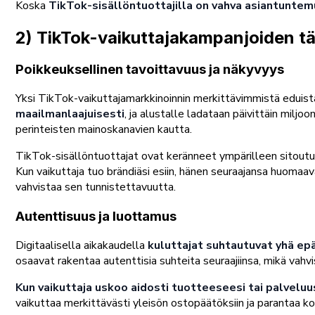
Koska
TikTok-sisällöntuottajilla on vahva asiantuntemu
2) TikTok-vaikuttajakampanjoiden t
Poikkeuksellinen tavoittavuus ja näkyvyys
Yksi TikTok-vaikuttajamarkkinoinnin merkittävimmistä eduista
maailmanlaajuisesti
, ja alustalle ladataan päivittäin miljoo
perinteisten mainoskanavien kautta.
TikTok-sisällöntuottajat ovat keränneet ympärilleen sitoutune
Kun vaikuttaja tuo brändiäsi esiin, hänen seuraajansa huomaa
vahvistaa sen tunnistettavuutta.
Autenttisuus ja luottamus
Digitaalisella aikakaudella
kuluttajat suhtautuvat yhä epä
osaavat rakentaa autenttisia suhteita seuraajiinsa, mikä va
Kun vaikuttaja uskoo aidosti tuotteeseesi tai palvel
vaikuttaa merkittävästi yleisön ostopäätöksiin ja parantaa ko