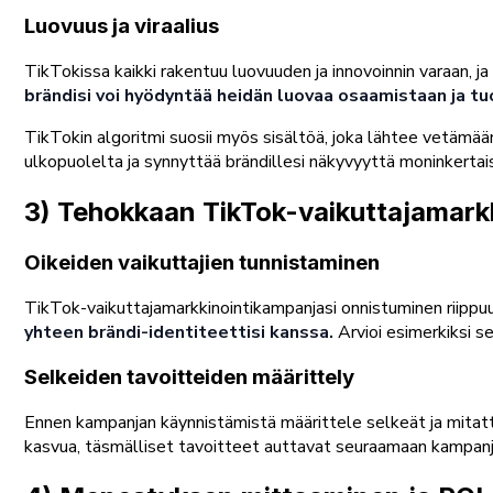
Luovuus ja viraalius
TikTokissa kaikki rakentuu luovuuden ja innovoinnin varaan, j
brändisi voi hyödyntää heidän luovaa osaamistaan ja tuo
TikTokin algoritmi suosii myös sisältöä, joka lähtee vetämään 
ulkopuolelta ja synnyttää brändillesi näkyvyyttä moninkertai
3) Tehokkaan TikTok-vaikuttajamark
Oikeiden vaikuttajien tunnistaminen
TikTok-vaikuttajamarkkinointikampanjasi onnistuminen riippuu
yhteen brändi-identiteettisi kanssa.
Arvioi esimerkiksi s
Selkeiden tavoitteiden määrittely
Ennen kampanjan käynnistämistä määrittele selkeät ja mitatt
kasvua, täsmälliset tavoitteet auttavat seuraamaan kampanj