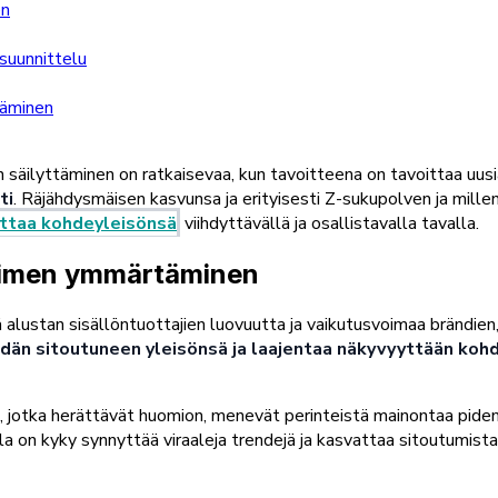
en
suunnittelu
täminen
ilyttäminen on ratkaisevaa, kun tavoitteena on tavoittaa uusia y
ti
. Räjähdysmäisen kasvunsa ja erityisesti Z-sukupolven ja mil
oittaa kohdeyleisönsä
viihdyttävällä ja osallistavalla tavalla.
ytimen ymmärtäminen
lustan sisällöntuottajien luovuutta ja vaikutusvoimaa brändien,
idän sitoutuneen yleisönsä ja laajentaa näkyvyyttään kohd
, jotka herättävät huomion, menevät perinteistä mainontaa pidem
la on kyky synnyttää viraaleja trendejä ja kasvattaa sitoutumist