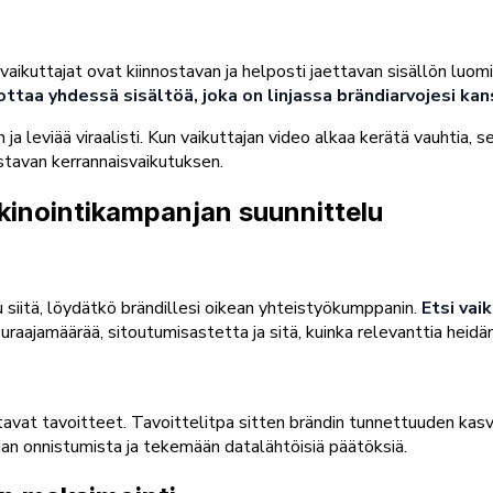
a vaikuttajat ovat kiinnostavan ja helposti jaettavan sisällön luo
ttaa yhdessä sisältöä, joka on linjassa brändiarvojesi ka
ja leviää viraalisti. Kun vaikuttajan video alkaa kerätä vauhtia, 
stavan kerrannaisvaikutuksen.
kinointikampanjan suunnittelu
 siitä, löydätkö brändillesi oikean yhteistyökumppanin.
Etsi vaik
euraajamäärää, sitoutumisastetta ja sitä, kuinka relevanttia heid
avat tavoitteet. Tavoittelitpa sitten brändin tunnettuuden kasv
an onnistumista ja tekemään datalähtöisiä päätöksiä.