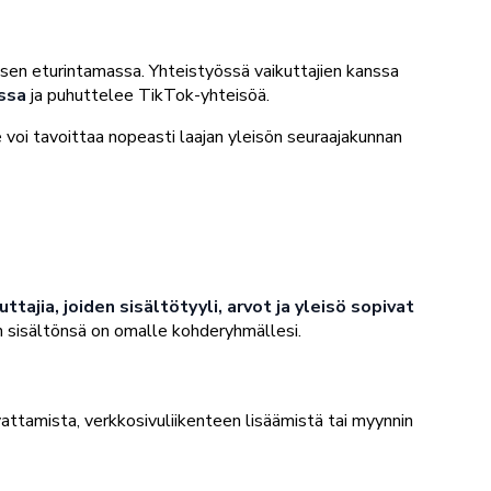
misen eturintamassa. Yhteistyössä vaikuttajien kanssa
nssa
ja puhuttelee TikTok-yhteisöä.
se voi tavoittaa nopeasti laajan yleisön seuraajakunnan
uttajia, joiden sisältötyyli, arvot ja yleisö sopivat
än sisältönsä on omalle kohderyhmällesi.
attamista, verkkosivuliikenteen lisäämistä tai myynnin