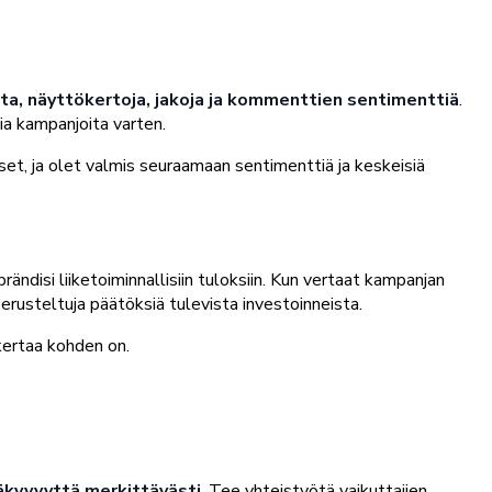
ta, näyttökertoja, jakoja ja kommenttien sentimenttiä
.
ia kampanjoita varten.
set, ja olet valmis seuraamaan sentimenttiä ja keskeisiä
ndisi liiketoiminnallisiin tuloksiin. Kun vertaat kampanjan
erusteltuja päätöksiä tulevista investoinneista.
kertaa kohden on.
 näkyvyyttä merkittävästi
. Tee yhteistyötä vaikuttajien