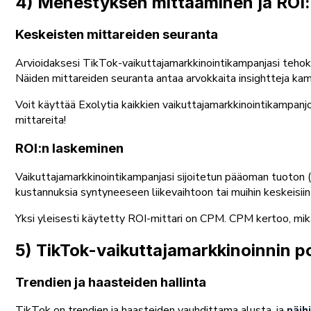
4) Menestyksen mittaaminen ja ROI:
Keskeisten mittareiden seuranta
Arvioidaksesi TikTok-vaikuttajamarkkinointikampanjasi teho
Näiden mittareiden seuranta antaa arvokkaita insightteja kam
Voit käyttää Exolytia kaikkien vaikuttajamarkkinointikampanjo
mittareita!
ROI:n laskeminen
Vaikuttajamarkkinointikampanjasi sijoitetun pääoman tuoton (R
kustannuksia syntyneeseen liikevaihtoon tai muihin keskeisiin
Yksi yleisesti käytetty ROI-mittari on CPM. CPM kertoo, mi
5) TikTok-vaikuttajamarkkinoinnin 
Trendien ja haasteiden hallinta
TikTok on trendien ja haasteiden vauhdittama alusta, ja
näih