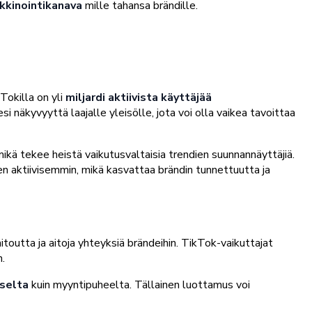
rkkinointikanava
mille tahansa brändille.
Tokilla on yli
miljardi aktiivista käyttäjää
esi näkyvyyttä laajalle yleisölle, jota voi olla vaikea tavoittaa
ikä tekee heistä vaikutusvaltaisia trendien suunnannäyttäjiä.
en aktiivisemmin, mikä kasvattaa brändin tunnettuutta ja
itoutta ja aitoja yhteyksiä brändeihin. TikTok-vaikuttajat
.
kselta
kuin myyntipuheelta. Tällainen luottamus voi