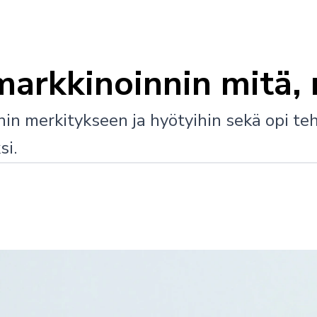
markkinoinnin mitä, 
n merkitykseen ja hyötyihin sekä opi tehok
si.