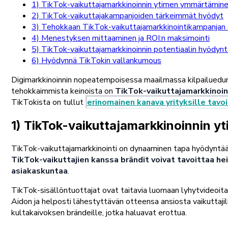
1) TikTok-vaikuttajamarkkinoinnin ytimen ymmärtämin
2) TikTok-vaikuttajakampanjoiden tärkeimmät hyödyt
3) Tehokkaan TikTok-vaikuttajamarkkinointikampanjan 
4) Menestyksen mittaaminen ja ROI:n maksimointi
5) TikTok-vaikuttajamarkkinoinnin potentiaalin hyödyn
6) Hyödynnä TikTokin vallankumous
Digimarkkinoinnin nopeatempoisessa maailmassa kilpailuedun sä
tehokkaimmista keinoista on
TikTok-vaikuttajamarkkinoin
TikTokista on tullut
erinomainen kanava yrityksille tav
1) TikTok-vaikuttajamarkkinoinnin 
TikTok-vaikuttajamarkkinointi on dynaaminen tapa hyödyntää a
TikTok-vaikuttajien kanssa brändit voivat tavoittaa he
asiakaskuntaa
.
TikTok-sisällöntuottajat ovat taitavia luomaan lyhytvideoita
Aidon ja helposti lähestyttävän otteensa ansiosta vaikuttajil
kultakaivoksen brändeille, jotka haluavat erottua.