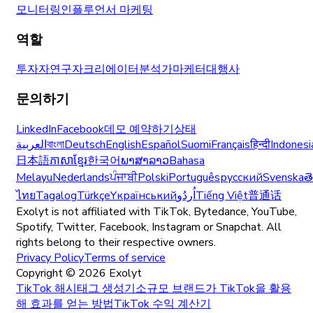
모니터링
인플루언서 마케팅
역할
투자자
연구자
크리에이터
분석가
마케터
대행사
문의하기
LinkedIn
Facebook
데모 예약하기
상태
العربية
বাংলা
Deutsch
English
Español
Suomi
Français
हिन्दी
Indonesi
日本語
ភាសាខ្មែរ
한국어
ພາສາລາວ
Bahasa
Melayu
Nederlands
ਪੰਜਾਬੀ
Polski
Português
русский
Svenska
త
ไทย
Tagalog
Türkçe
Yкраїнський
اُردُو
Tiếng Việt
普通话
Exolyt is not affiliated with TikTok, Bytedance, YouTube,
Spotify, Twitter, Facebook, Instagram or Snapchat. All
rights belong to their respective owners.
Privacy Policy
Terms of service
Copyright ©
2026
Exolyt
TikTok 해시태그 생성기
소규모 브랜드가 TikTok을 활용
해 효과를 얻는 방법
TikTok 수익 계산기