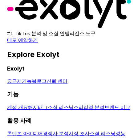
#1 TikTok 분석 및 소셜 인텔리전스 도구
데모 예약하기
Explore Exolyt
Exolyt
요금제
기능
블로그
신뢰 센터
기능
계정 개요
해시태그
소셜 리스닝
소리
감정 분석
브랜드 비교
활용 사례
콘텐츠 아이디어
경쟁사 분석
시장 조사
소셜 리스닝
성능