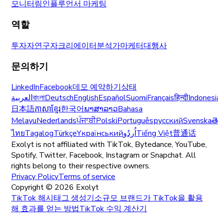
모니터링
인플루언서 마케팅
역할
투자자
연구자
크리에이터
분석가
마케터
대행사
문의하기
LinkedIn
Facebook
데모 예약하기
상태
العربية
বাংলা
Deutsch
English
Español
Suomi
Français
हिन्दी
Indonesi
日本語
ភាសាខ្មែរ
한국어
ພາສາລາວ
Bahasa
Melayu
Nederlands
ਪੰਜਾਬੀ
Polski
Português
русский
Svenska
త
ไทย
Tagalog
Türkçe
Yкраїнський
اُردُو
Tiếng Việt
普通话
Exolyt is not affiliated with TikTok, Bytedance, YouTube,
Spotify, Twitter, Facebook, Instagram or Snapchat. All
rights belong to their respective owners.
Privacy Policy
Terms of service
Copyright ©
2026
Exolyt
TikTok 해시태그 생성기
소규모 브랜드가 TikTok을 활용
해 효과를 얻는 방법
TikTok 수익 계산기