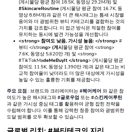
(게시물당 평균 참여 18.5K, 동영상 29.2M개) 및
#SkincareRoutine
(게시물당 평균 참여 16.7K, 동
영상 8.8M개)과 같은 더 큰 해시태그는 틈새 시장별
용어와 더 광범위한 뷰티 카테고리를 결합하는 것의
가치를 강조합니다. 이 접근 방식은 적절한 참여를
유지하는 동시에 발견 가능성을 개선합니다.
<strong> 참여도 낮음, 가시성 높음: </strong>
#
뷰티 </stro
ng> (게시
물당 평균 참여 <strong>
7.6K, 동영상 5,620만 개) 및 <strong>
#TikTokMa
deMeBuyIt </strong
> (게시물당 평균
참여도 11.5K, 동영상 1,390만 개)과 같은 태그는 비
교적 참여율이 낮더라도 더 많은 대상에게 가시성을
높일 수 있는 훌륭한 기회를 제공합니다.
주요 요점
: 브랜드와 크리에이터는
#헤어케어
와 같은 참
여도가 높은 해시태그와
#글로우업
또는
#스킨케어루틴
과 같은 가시성 중심 태그를 활용하여 균형 잡힌 전략을
수립해야 합니다. 이를 통해 강력한 청중 참여와 광범위한
도달 범위를 모두 확보할 수 있습니다.
글로벌 리치: #뷰티테크의 지리