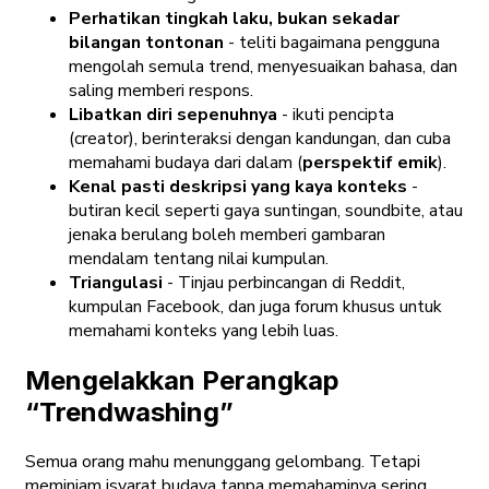
Perhatikan tingkah laku, bukan sekadar
bilangan tontonan
-
teliti bagaimana pengguna
mengolah semula trend, menyesuaikan bahasa, dan
saling memberi respons.
Libatkan diri sepenuhnya
-
ikuti pencipta
(creator), berinteraksi dengan kandungan, dan cuba
memahami budaya dari dalam (
perspektif emik
).
Kenal pasti deskripsi yang kaya konteks
-
butiran kecil seperti gaya suntingan, soundbite, atau
jenaka berulang boleh memberi gambaran
mendalam tentang nilai kumpulan.
Triangulasi
- Tinjau perbincangan di Reddit,
kumpulan Facebook, dan juga forum khusus untuk
memahami konteks yang lebih luas.
Mengelakkan Perangkap
“Trendwashing”
Semua orang mahu menunggang gelombang. Tetapi
meminjam isyarat budaya tanpa memahaminya sering