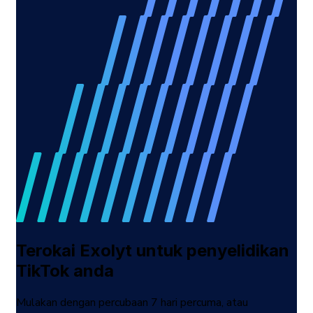
Terokai Exolyt untuk penyelidikan
TikTok anda
Mulakan dengan percubaan 7 hari percuma, atau