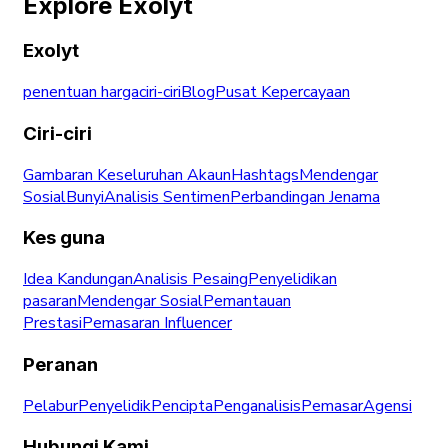
Explore Exolyt
Exolyt
penentuan harga
ciri-ciri
Blog
Pusat Kepercayaan
Ciri-ciri
Gambaran Keseluruhan Akaun
Hashtags
Mendengar
Sosial
Bunyi
Analisis Sentimen
Perbandingan Jenama
Kes guna
Idea Kandungan
Analisis Pesaing
Penyelidikan
pasaran
Mendengar Sosial
Pemantauan
Prestasi
Pemasaran Influencer
Peranan
Pelabur
Penyelidik
Pencipta
Penganalisis
Pemasar
Agensi
Hubungi Kami