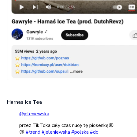
Harnas Ice Tea
@jeleniewska
przez TikToka cały czas nucę tę piosenkę😩
😩
#trend
#jeleniewska
#polska
#dc