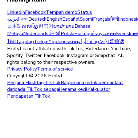
LinkedIn
Facebook
Tempah demo
Status
العربية
বাংলা
Deutsch
English
Español
Suomi
Français
हिन्दी
Indonesi
日本語
ភាសាខ្មែរ
한국어
ພາສາລາວ
Bahasa
Melayu
Nederlands
ਪੰਜਾਬੀ
Polski
Português
русский
Svenska
త
ไทย
Tagalog
Türkçe
Yкраїнський
اُردُو
Tiếng Việt
普通话
Exolyt is not affiliated with TikTok, Bytedance, YouTube,
Spotify, Twitter, Facebook, Instagram or Snapchat. All
rights belong to their respective owners.
Privacy Policy
Terms of service
Copyright ©
2026
Exolyt
Penjana Hashtag TikTok
Bagaimana untuk bermanfaat
daripada TikTok sebagai jenama kecil
Kalkulator
Pendapatan TikTok