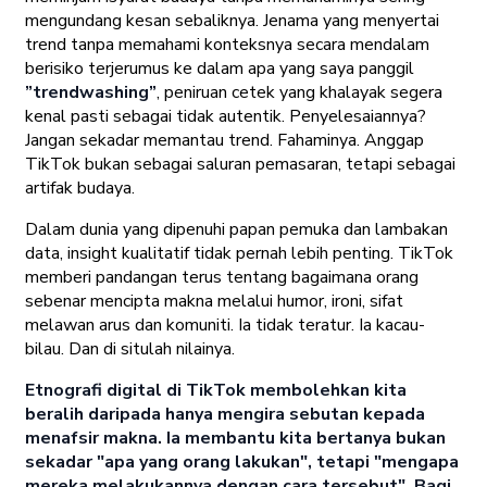
mengundang kesan sebaliknya. Jenama yang menyertai
trend tanpa memahami konteksnya secara mendalam
berisiko terjerumus ke dalam apa yang saya panggil
”trendwashing”
, peniruan cetek yang khalayak segera
kenal pasti sebagai tidak autentik. Penyelesaiannya?
Jangan sekadar memantau trend. Fahaminya. Anggap
TikTok bukan sebagai saluran pemasaran, tetapi sebagai
artifak budaya.
Dalam dunia yang dipenuhi papan pemuka dan lambakan
data, insight kualitatif tidak pernah lebih penting. TikTok
memberi pandangan terus tentang bagaimana orang
sebenar mencipta makna melalui humor, ironi, sifat
melawan arus dan komuniti. Ia tidak teratur. Ia kacau-
bilau. Dan di situlah nilainya.
Etnografi digital di TikTok membolehkan kita
beralih daripada hanya mengira sebutan kepada
menafsir makna. Ia membantu kita bertanya bukan
sekadar "apa yang orang lakukan", tetapi "mengapa
mereka melakukannya dengan cara tersebut". Bagi