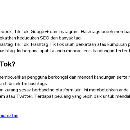
i Facebook, TikTok, Google+ dan Instagram. Hashtags boleh me
ngkatkan kedudukan SEO dan banyak lagi.
h hastag TikTok; Hashtag TikTok ialah perkataan atau kumpulan p
tag. Ini berguna apabila anda mencari jenis kandungan tertentu
kTok?
 membolehkan pengguna berkongsi dan mencari kandungan serta 
ti di sekitar hashtags.
n kurang sesak berbanding platform lain. Ini membolehkan an
ram atau Twitter. Terdapat peluang yang lebih baik untuk menda
hidmatan