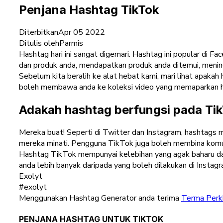
Penjana Hashtag TikTok
Diterbitkan
Apr 05 2022
Ditulis oleh
Parmis
Hashtag hari ini sangat digemari. Hashtag ini popular d
dan produk anda, mendapatkan produk anda ditemui, meni
Sebelum kita beralih ke alat hebat kami, mari lihat apaka
boleh membawa anda ke koleksi video yang memaparkan hash
Adakah hashtag berfungsi pada Ti
Mereka buat! Seperti di Twitter dan Instagram, hashtags
mereka minati. Pengguna TikTok juga boleh membina komuni
Hashtag TikTok mempunyai kelebihan yang agak baharu da
anda lebih banyak daripada yang boleh dilakukan di Instag
Exolyt
#exolyt
Menggunakan Hashtag Generator anda terima
Terma Perk
PENJANA HASHTAG UNTUK TIKTOK