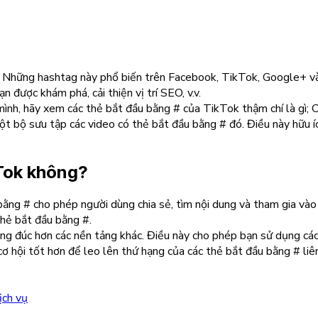
nộ. Những hashtag này phổ biến trên Facebook, TikTok, Google+ v
 được khám phá, cải thiện vị trí SEO, v.v.
mình, hãy xem các thẻ bắt đầu bằng # của TikTok thậm chí là gì;
 bộ sưu tập các video có thẻ bắt đầu bằng # đó. Điều này hữu íc
Tok không?
bằng # cho phép người dùng chia sẻ, tìm nội dung và tham gia vào
hẻ bắt đầu bằng #.
ông đúc hơn các nền tảng khác. Điều này cho phép bạn sử dụng cá
cơ hội tốt hơn để leo lên thứ hạng của các thẻ bắt đầu bằng # liê
ịch vụ