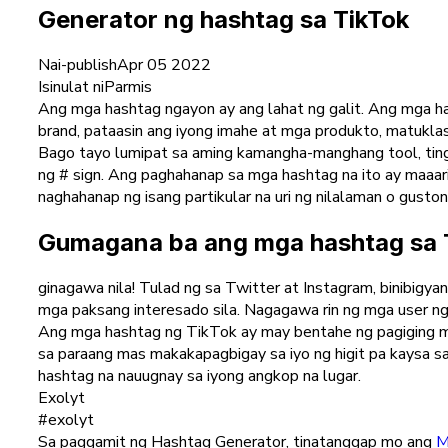
Generator ng hashtag sa TikTok
Nai-publish
Apr 05 2022
Isinulat ni
Parmis
Ang mga hashtag ngayon ay ang lahat ng galit. Ang mga ha
brand, pataasin ang iyong imahe at mga produkto, matukla
Bago tayo lumipat sa aming kamangha-manghang tool, ting
ng # sign. Ang paghahanap sa mga hashtag na ito ay maaar
naghahanap ng isang partikular na uri ng nilalaman o gust
Gumagana ba ang mga hashtag sa 
ginagawa nila! Tulad ng sa Twitter at Instagram, binibi
mga paksang interesado sila. Nagagawa rin ng mga user n
Ang mga hashtag ng TikTok ay may bentahe ng pagiging me
sa paraang mas makakapagbigay sa iyo ng higit pa kaysa
hashtag na nauugnay sa iyong angkop na lugar.
Exolyt
#exolyt
Sa paggamit ng Hashtag Generator, tinatanggap mo ang
M