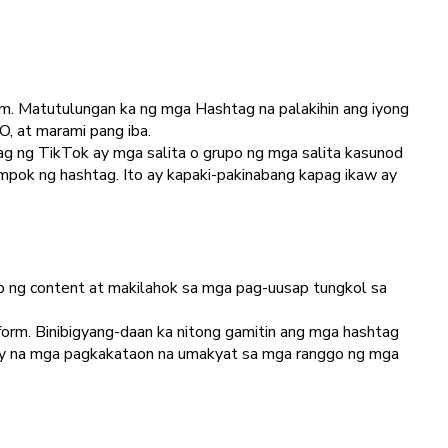
am. Matutulungan ka ng mga Hashtag na palakihin ang iyong
, at marami pang iba.
g ng TikTok ay mga salita o grupo ng mga salita kasunod
mpok ng hashtag. Ito ay kapaki-pakinabang kapag ikaw ay
p ng content at makilahok sa mga pag-uusap tungkol sa
.
orm. Binibigyang-daan ka nitong gamitin ang mga hashtag
say na mga pagkakataon na umakyat sa mga ranggo ng mga