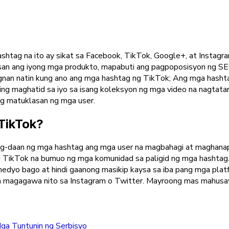
shtag na ito ay sikat sa Facebook, TikTok, Google+, at Instagr
san ang iyong mga produkto, mapabuti ang pagpoposisyon ng SEO
nan natin kung ano ang mga hashtag ng TikTok; Ang mga hashta
ing maghatid sa iyo sa isang koleksyon ng mga video na nagtata
ong matuklasan ng mga user.
TikTok?
gyang-daan ng mga hashtag ang mga user na magbahagi at maghana
g TikTok na bumuo ng mga komunidad sa paligid ng mga hashtag
dyo bago at hindi gaanong masikip kaysa sa iba pang mga platf
 sa magagawa nito sa Instagram o Twitter. Mayroong mas mahu
ga Tuntunin ng Serbisyo