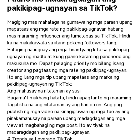
pakikipag-ugnayan sa TikTok?
Magiging mas mahalaga na gumawa ng mga paraan upang
mapataas ang mga rate ng pakikipag-ugnayan habang
mas maraming influencer ang lumalabas sa TikTok. Hindi
ka na makakawala sa iilang pekeng followers lang.
Palaging nauugnay ang mga tinantyang kita sa pakikipag-
ugnayan ng madla at kung gaano karaming panonood ang
makukuha mo. Dapat palaging priority mo bilang isang
creator ang pagtaas ng mga rate ng pakikipag-ugnayan.
Ito ang ilang mga tip upang mapataas ang marka ng
pakikipag-ugnayan ng TikTok:
Ang mahusay na nilalaman ay susi
Bagama't mukhang halata, hindi napagtanto ng maraming
tagalikha na ang nilalaman ay ang hari pa rin. Ang pag-
publish ng mga video na kinagigiliwan ng mga tao ay ang
pinakamahusay na paraan upang madagdagan ang mga
view at magbahagi ng mga post. Ito ay tiyak na
madaragdagan ang pakikipag-ugnayan.
# Trends sa Leverage TikTok