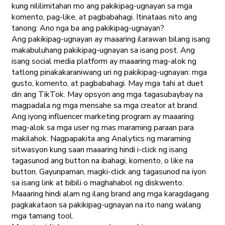
kung nililimitahan mo ang pakikipag-ugnayan sa mga
komento, pag-like, at pagbabahagi. Itinataas nito ang
tanong: Ano nga ba ang pakikipag-ugnayan?
Ang pakikipag-ugnayan ay maaaring ilarawan bilang isang
makabuluhang pakikipag-ugnayan sa isang post. Ang
isang social media platform ay maaaring mag-alok ng
tatlong pinakakaraniwang uri ng pakikipag-ugnayan: mga
gusto, komento, at pagbabahagi. May mga tahi at duet
din ang TikTok. May opsyon ang mga tagasubaybay na
magpadala ng mga mensahe sa mga creator at brand.
Ang iyong influencer marketing program ay maaaring
mag-alok sa mga user ng mas maraming paraan para
makilahok. Nagpapakita ang Analytics ng maraming
sitwasyon kung saan maaaring hindi i-click ng isang
tagasunod ang button na ibahagi, komento, o like na
button. Gayunpaman, magki-click ang tagasunod na iyon
sa isang link at bibili o maghahabol ng diskwento.
Maaaring hindi alam ng ilang brand ang mga karagdagang
pagkakataon sa pakikipag-ugnayan na ito nang walang
mga tamang tool.