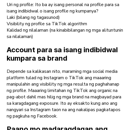
Uri ng profile: Ito ba ay isang personal na profile para sa
isang indibidwal o isang profile ng kumpanya?
Laki (bilang ng tagasunod)
Visibility ng profile sa TikTok algorithm
Kalidad ng nilalaman (na kinabibilangan ng mga alituntunin
sa nilalaman)
Account para sa isang indibidwal
kumpara sa brand
Depende sa kalikasan nito, maraming mga social media
platform tulad ng Instagram o TikTok ang maaaring
manipulahin ang visibility ng mga resulta ng paghahanap
ng profile. Maaaring limitahan ng TikTok ang organic na
pag-abot dahil mas hilig ng mga brand na magbayad para
sa karagdagang exposure. Ito ay eksakto kung ano ang
nangyari sa Instagram taon na ang nakalipas pagkatapos
ng pagkuha ng Facebook.
Paano mo madaragdagan ang