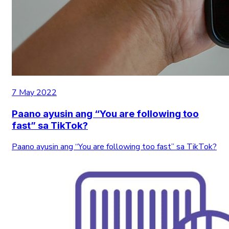
7 May 2022
Paano ayusin ang “You are following too
fast” sa TikTok?
Paano ayusin ang “You are following too fast” sa TikTok?