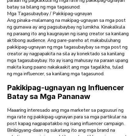
paraan ng pagkalkula ng mga rate ng pakikipag-ugnayan
batay sa bilang ng mga tagasunod:
Mga Tagasubaybay / Pakikipag-ugnayan
Ang pinaka-malamang na makipag-ugnayan sa mga post
ng gumawa ay ang pagsubaybay ng lumikha. Kinakalkula
ng paraang ito ang kaugnayan ng isang creator sa kanilang
aktibong audience. Ang pare-pareho at makabuluhang
pakikipag-ugnayan ng mga tagasubaybay sa mga post ng
creator ay nagpapakita na sila ay konektado sa kanilang
mga tagasubaybay. Ito ay isang mahusay na paraan upang
makita kung paano nakakaakit ang mga tagalikha, tulad
ng mga influencer, sa kanilang mga tagasunod.
Pakikipag-ugnayan ng Influencer
Batay sa Mga Pananaw
Maaaring interesado ang mga marketer sa pagsusuri ng
mga rate ng pakikipag-ugnayan para sa mga partikular na
post kapag nagpapatakbo ng isang influencer campaign.
Binibigyang-daan ng sukatang ito ang mga brand na