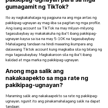
gumagamit ng TikTok?
Ito ay nagkakahalaga ng pagpuna na ang mga antas ng
pakikipag-ugnayan ay mag-iiba sa pagitan ng mga profile.
Ang isang account sa TikTok na may milyun-milyong
tagasubaybay ay makakakuha ng iba't ibang pakikipag-
ugnayan kaysa sa isa na may 5-10K na tagasubaybay.
Mahalagang tandaan na hindi maaaring ikumpara ang
dalawang Tiktok account kung magkaiba sila ng bilang ng
mga tagasubaybay. Magkakaroon sila ng iba't ibang
kalidad at mga marka ng pakikipag-ugnayan.
Anong mga salik ang
nakakaapekto sa mga rate ng
pakikipag-ugnayan?
Maraming salik ang nakakaapekto sa rate ng pakikipag-
ugnayan, ngunit ito ang pinakamahalagang salik na dapat
tandaan: