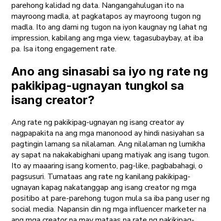
parehong kalidad ng data. Nangangahulugan ito na
mayroong madla, at pagkatapos ay mayroong tugon ng
madla. Ito ang dami ng tugon na iyon kaugnay ng lahat ng
impression, kabilang ang mga view, tagasubaybay, at iba
pa. Isa itong engagement rate.
Ano ang sinasabi sa iyo ng rate ng
pakikipag-ugnayan tungkol sa
isang creator?
Ang rate ng pakikipag-ugnayan ng isang creator ay
nagpapakita na ang mga manonood ay hindi nasiyahan sa
pagtingin lamang sa nilalaman. Ang nilalaman ng lumikha
ay sapat na nakakabighani upang matiyak ang isang tugon.
Ito ay maaaring isang komento, pag-like, pagbabahagi, o
pagsusuri. Tumataas ang rate ng kanilang pakikipag-
ugnayan kapag nakatanggap ang isang creator ng mga
positibo at pare-parehong tugon mula sa iba pang user ng
social media. Napansin din ng mga influencer marketer na
ang mga creator na may mataas na rate ng pakikipag-