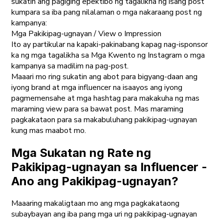
sukatin ang pagiging epektibo ng tagalikha ng isang post
kumpara sa iba pang nilalaman o mga nakaraang post ng
kampanya:
Mga Pakikipag-ugnayan / View o Impression
Ito ay partikular na kapaki-pakinabang kapag nag-isponsor
ka ng mga tagalikha sa Mga Kwento ng Instagram o mga
kampanya sa madilim na pag-post.
Maaari mo ring sukatin ang abot para bigyang-daan ang
iyong brand at mga influencer na isaayos ang iyong
pagmemensahe at mga hashtag para makakuha ng mas
maraming view para sa bawat post. Mas maraming
pagkakataon para sa makabuluhang pakikipag-ugnayan
kung mas maabot mo.
Mga Sukatan ng Rate ng
Pakikipag-ugnayan sa Influencer -
Ano ang Pakikipag-ugnayan?
Maaaring makaligtaan mo ang mga pagkakataong
subaybayan ang iba pang mga uri ng pakikipag-ugnayan