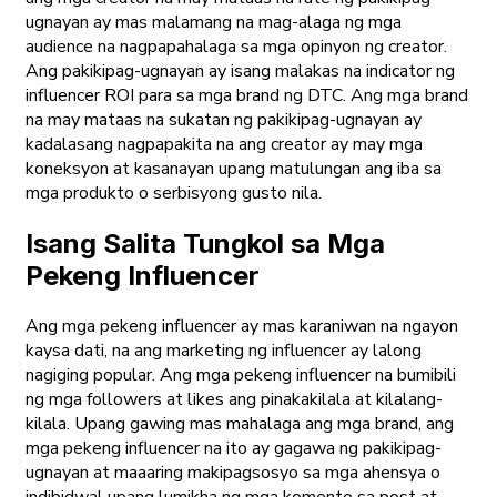
ugnayan ay mas malamang na mag-alaga ng mga
audience na nagpapahalaga sa mga opinyon ng creator.
Ang pakikipag-ugnayan ay isang malakas na indicator ng
influencer ROI para sa mga brand ng DTC. Ang mga brand
na may mataas na sukatan ng pakikipag-ugnayan ay
kadalasang nagpapakita na ang creator ay may mga
koneksyon at kasanayan upang matulungan ang iba sa
mga produkto o serbisyong gusto nila.
Isang Salita Tungkol sa Mga
Pekeng Influencer
Ang mga pekeng influencer ay mas karaniwan na ngayon
kaysa dati, na ang marketing ng influencer ay lalong
nagiging popular. Ang mga pekeng influencer na bumibili
ng mga followers at likes ang pinakakilala at kilalang-
kilala. Upang gawing mas mahalaga ang mga brand, ang
mga pekeng influencer na ito ay gagawa ng pakikipag-
ugnayan at maaaring makipagsosyo sa mga ahensya o
indibidwal upang lumikha ng mga komento sa post at