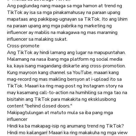
Ang paglundag nang maaga sa mga hamon at trend ng
TikTok ay isa sa mga pinakamahusay na paraan upang
mapataas ang pakikipag-ugnayan sa TikTok. Ito ang lihim
na paraan upang ang mga pabrika ng marketing ng
influencer ay mabilis na makagawa ng mas maraming
influencer sa malaking sukat.
Cross-promote
Ang TikTok ay hindi lamang ang lugar na mapupuntahan.
Malamang na nasa ibang mga platform ng social media
ka, kaya isang magandang diskarte ang cross-promotion.
Kung mayroon kang channel sa YouTube, maaari kang
mag-record ng mas maikling bersyon at i-upload ito sa
TikTok. Maaari ka ring mag-post ng Instagram story na
may kasamang call-to-action na humihiling sa mga tao na
bisitahin ang TikTok para makakita ng eksklusibong
content "behind closed doors."
Makipagtulungan at matuto mula sa iba pang mga
influencer
Hindi ka ba makapag-isip ng anumang trend ng TikTok?
Hindi mo kailangan! Maaari ka ring makakuha ng mga view