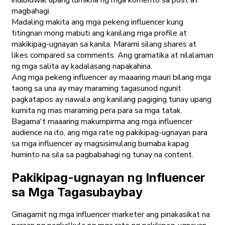
magbahagi.
Madaling makita ang mga pekeng influencer kung
titingnan mong mabuti ang kanilang mga profile at
makikipag-ugnayan sa kanila. Marami silang shares at
likes compared sa comments. Ang gramatika at nilalaman
ng mga salita ay kadalasang napakahina.
Ang mga pekeng influencer ay maaaring mauri bilang mga
taong sa una ay may maraming tagasunod ngunit
pagkatapos ay nawala ang kanilang pagiging tunay upang
kumita ng mas maraming pera para sa mga tatak.
Bagama't maaaring makumpirma ang mga influencer
audience na ito, ang mga rate ng pakikipag-ugnayan para
sa mga influencer ay magsisimulang bumaba kapag
huminto na sila sa pagbabahagi ng tunay na content.
Pakikipag-ugnayan ng Influencer
sa Mga Tagasubaybay
Ginagamit ng mga influencer marketer ang pinakasikat na