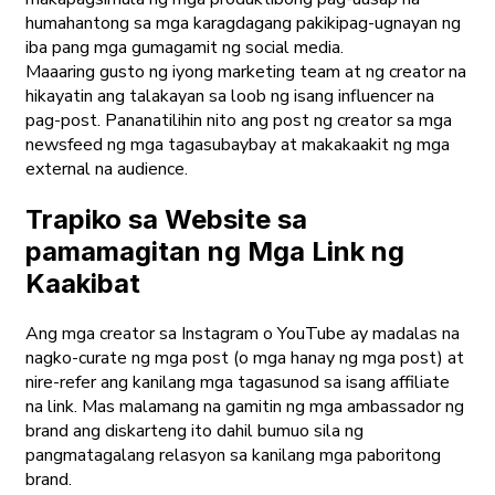
humahantong sa mga karagdagang pakikipag-ugnayan ng
iba pang mga gumagamit ng social media.
Maaaring gusto ng iyong marketing team at ng creator na
hikayatin ang talakayan sa loob ng isang influencer na
pag-post. Pananatilihin nito ang post ng creator sa mga
newsfeed ng mga tagasubaybay at makakaakit ng mga
external na audience.
Trapiko sa Website sa
pamamagitan ng Mga Link ng
Kaakibat
Ang mga creator sa Instagram o YouTube ay madalas na
nagko-curate ng mga post (o mga hanay ng mga post) at
nire-refer ang kanilang mga tagasunod sa isang affiliate
na link. Mas malamang na gamitin ng mga ambassador ng
brand ang diskarteng ito dahil bumuo sila ng
pangmatagalang relasyon sa kanilang mga paboritong
brand.