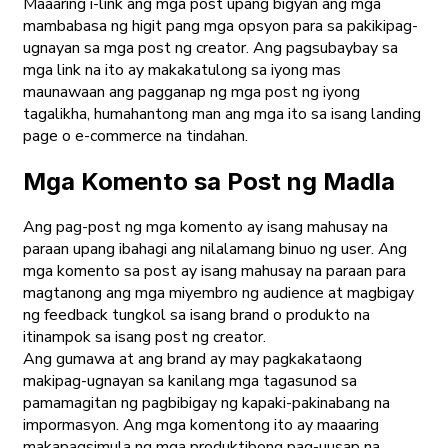
Maaaring i-link ang mga post upang bigyan ang mga
mambabasa ng higit pang mga opsyon para sa pakikipag-
ugnayan sa mga post ng creator. Ang pagsubaybay sa
mga link na ito ay makakatulong sa iyong mas
maunawaan ang pagganap ng mga post ng iyong
tagalikha, humahantong man ang mga ito sa isang landing
page o e-commerce na tindahan.
Mga Komento sa Post ng Madla
Ang pag-post ng mga komento ay isang mahusay na
paraan upang ibahagi ang nilalamang binuo ng user. Ang
mga komento sa post ay isang mahusay na paraan para
magtanong ang mga miyembro ng audience at magbigay
ng feedback tungkol sa isang brand o produkto na
itinampok sa isang post ng creator.
Ang gumawa at ang brand ay may pagkakataong
makipag-ugnayan sa kanilang mga tagasunod sa
pamamagitan ng pagbibigay ng kapaki-pakinabang na
impormasyon. Ang mga komentong ito ay maaaring
makapagsimula ng mga produktibong pag-uusap na