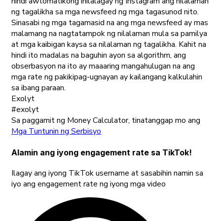
hindi awtomatikong inilalagay ng Instagram ang nilalaman
ng tagalikha sa mga newsfeed ng mga tagasunod nito.
Sinasabi ng mga tagamasid na ang mga newsfeed ay mas
malamang na nagtatampok ng nilalaman mula sa pamilya
at mga kaibigan kaysa sa nilalaman ng tagalikha. Kahit na
hindi ito madalas na baguhin ayon sa algorithm, ang
obserbasyon na ito ay maaaring mangahulugan na ang
mga rate ng pakikipag-ugnayan ay kailangang kalkulahin
sa ibang paraan.
Exolyt
#exolyt
Sa paggamit ng Money Calculator, tinatanggap mo ang
Mga Tuntunin ng Serbisyo
Alamin ang iyong engagement rate sa TikTok!
Ilagay ang iyong TikTok username at sasabihin namin sa
iyo ang engagement rate ng iyong mga video