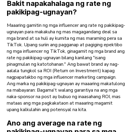
Bakit napakahalaga ng rate ng
pakikipag-ugnayan?
Maaaring gamitin ng mga influencer ang rate ng pakikipag-
ugnayan para makakuha ng mas magagandang deal sa
mga brand at sa huli ay kumita ng mas maraming pera sa
TikTok. Upang suriin ang pagganap at pagiging epektibo
ng mga influencer ng TikTok, ginagamit ng mga brand ang
rate ng pakikipag-ugnayan bilang kanilang "isang
pinagmulan ng katotohanan." Ang bawat brand ay nag-
aalala tungkol sa ROI (Return on Investment) kapag
nagpapatakbo ng mga influencer marketing campaign.
Ang marka ng pakikipag-ugnayan ay maaaring makatulong
na mabayaran: Bagama't walang garantiya na ang mga
naka-sponsor na post ay bubuo ng inaasahang ROI, mas
mataas ang mga pagkakataon at maaaring magamit
upang kalkulahin ang potensyal na kita.
Ano ang average na rate ng
pakikipag-ugnayan para sa mga