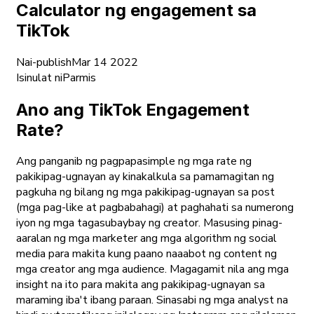
Calculator ng engagement sa
TikTok
Nai-publish
Mar 14 2022
Isinulat ni
Parmis
Ano ang TikTok Engagement
Rate?
Ang panganib ng pagpapasimple ng mga rate ng
pakikipag-ugnayan ay kinakalkula sa pamamagitan ng
pagkuha ng bilang ng mga pakikipag-ugnayan sa post
(mga pag-like at pagbabahagi) at paghahati sa numerong
iyon ng mga tagasubaybay ng creator. Masusing pinag-
aaralan ng mga marketer ang mga algorithm ng social
media para makita kung paano naaabot ng content ng
mga creator ang mga audience. Magagamit nila ang mga
insight na ito para makita ang pakikipag-ugnayan sa
maraming iba't ibang paraan. Sinasabi ng mga analyst na