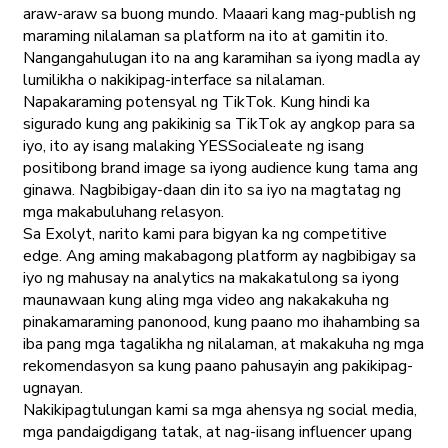
araw-araw sa buong mundo. Maaari kang mag-publish ng
maraming nilalaman sa platform na ito at gamitin ito.
Nangangahulugan ito na ang karamihan sa iyong madla ay
lumilikha o nakikipag-interface sa nilalaman.
Napakaraming potensyal ng TikTok. Kung hindi ka
sigurado kung ang pakikinig sa TikTok ay angkop para sa
iyo, ito ay isang malaking YESSocialeate ng isang
positibong brand image sa iyong audience kung tama ang
ginawa. Nagbibigay-daan din ito sa iyo na magtatag ng
mga makabuluhang relasyon.
Sa Exolyt, narito kami para bigyan ka ng competitive
edge. Ang aming makabagong platform ay nagbibigay sa
iyo ng mahusay na analytics na makakatulong sa iyong
maunawaan kung aling mga video ang nakakakuha ng
pinakamaraming panonood, kung paano mo ihahambing sa
iba pang mga tagalikha ng nilalaman, at makakuha ng mga
rekomendasyon sa kung paano pahusayin ang pakikipag-
ugnayan.
Nakikipagtulungan kami sa mga ahensya ng social media,
mga pandaigdigang tatak, at nag-iisang influencer upang