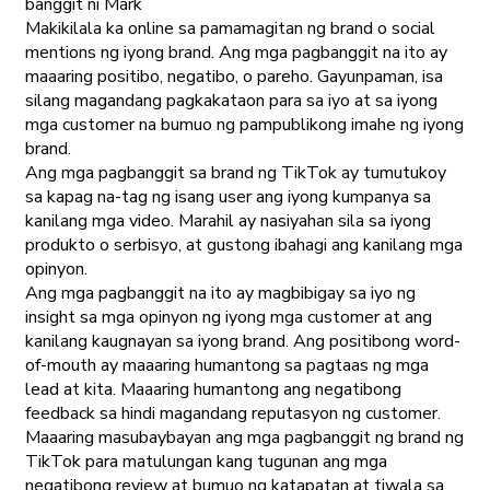
banggit ni Mark
Makikilala ka online sa pamamagitan ng brand o social
mentions ng iyong brand. Ang mga pagbanggit na ito ay
maaaring positibo, negatibo, o pareho. Gayunpaman, isa
silang magandang pagkakataon para sa iyo at sa iyong
mga customer na bumuo ng pampublikong imahe ng iyong
brand.
Ang mga pagbanggit sa brand ng TikTok ay tumutukoy
sa kapag na-tag ng isang user ang iyong kumpanya sa
kanilang mga video. Marahil ay nasiyahan sila sa iyong
produkto o serbisyo, at gustong ibahagi ang kanilang mga
opinyon.
Ang mga pagbanggit na ito ay magbibigay sa iyo ng
insight sa mga opinyon ng iyong mga customer at ang
kanilang kaugnayan sa iyong brand. Ang positibong word-
of-mouth ay maaaring humantong sa pagtaas ng mga
lead at kita. Maaaring humantong ang negatibong
feedback sa hindi magandang reputasyon ng customer.
Maaaring masubaybayan ang mga pagbanggit ng brand ng
TikTok para matulungan kang tugunan ang mga
negatibong review at bumuo ng katapatan at tiwala sa