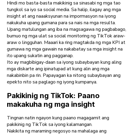
Hindi mo basta-basta makikinig sa sinasabi ng mga tao
tungkol sa iyo sa social media. Sa halip, ilagay ang mga
insight at ang naaaksyunan na impormasyon na iyong
nakukuha upang gumana para sa nais na mga resulta.
Upang matulungan ang iba na magsagawa ng pagbabago,
bumuo ng mga ulat sa social monitoring ng TikTok araw-
araw o lingguhan. Maaari ka ring magtakda ng mga KPI at
gumawa ng mga gawain na nakabatay sa mga insight na
ito upang sukatin ang pagganap.
Ito ay magbibigay-daan sa iyong subaybayan kung aling
mga diskarte ang ipinatupad at kung alin ang mga
nakabinbin pa rin. Papayagan ka nitong subaybayan ang
epekto nito sa paglago ng iyong kumpanya.
Pakikinig ng TikTok: Paano
makakuha ng mga insight
Tingnan natin ngayon kung paano magagamit ang
pakikinig ng TikTok sa iyong kalamangan.
Nakikita ng maraming negosyo na mahalaga ang