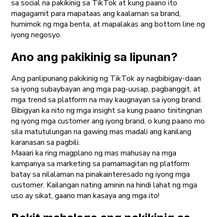
sa social na pakikinig sa TikTok at kung paano ito
magagamit para mapataas ang kaalaman sa brand,
humimok ng mga benta, at mapalakas ang bottom line ng
iyong negosyo.
Ano ang pakikinig sa lipunan?
Ang panlipunang pakikinig ng TikTok ay nagbibigay-daan
sa iyong subaybayan ang mga pag-uusap, pagbanggit, at
mga trend sa platform na may kaugnayan sa iyong brand.
Bibigyan ka nito ng mga insight sa kung paano tinitingnan
ng iyong mga customer ang iyong brand, o kung paano mo
sila matutulungan na gawing mas madali ang kanilang
karanasan sa pagbili.
Maaari ka ring magplano ng mas mahusay na mga
kampanya sa marketing sa pamamagitan ng platform
batay sa nilalaman na pinakainteresado ng iyong mga
customer. Kailangan nating aminin na hindi lahat ng mga
uso ay sikat, gaano man kasaya ang mga ito!