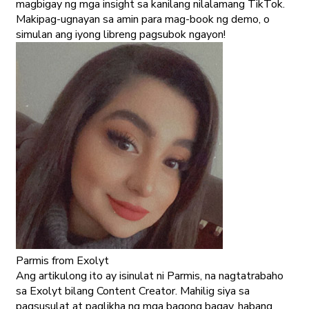
magbigay ng mga insight sa kanilang nilalamang TikTok.
Makipag-ugnayan sa amin para mag-book ng demo, o
simulan ang iyong libreng pagsubok ngayon!
Parmis
from Exolyt
Ang artikulong ito ay isinulat ni Parmis, na nagtatrabaho
sa Exolyt bilang Content Creator. Mahilig siya sa
pagsusulat at paglikha ng mga bagong bagay, habang