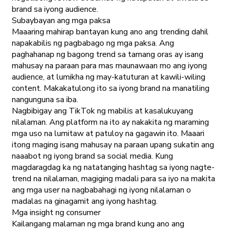
brand sa iyong audience.
Subaybayan ang mga paksa
Maaaring mahirap bantayan kung ano ang trending dahil
napakabilis ng pagbabago ng mga paksa. Ang
paghahanap ng bagong trend sa tamang oras ay isang
mahusay na paraan para mas maunawaan mo ang iyong
audience, at lumikha ng may-katuturan at kawili-wiling
content. Makakatulong ito sa iyong brand na manatiling
nangunguna sa iba.
Nagbibigay ang TikTok ng mabilis at kasalukuyang
nilalaman. Ang platform na ito ay nakakita ng maraming
mga uso na lumitaw at patuloy na gagawin ito. Maaari
itong maging isang mahusay na paraan upang sukatin ang
naaabot ng iyong brand sa social media. Kung
magdaragdag ka ng natatanging hashtag sa iyong nagte-
trend na nilalaman, magiging madali para sa iyo na makita
ang mga user na nagbabahagi ng iyong nilalaman o
madalas na ginagamit ang iyong hashtag.
Mga insight ng consumer
Kailangang malaman ng mga brand kung ano ang