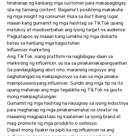
hinahanap ng kanilang mga customer para makapagbigay
sila ng tamang content. Bagama't posibleng makakuha
ng mga insight ng consumer mula sa iba't ibang lugar,
maaari kang gumamit ng mga hashtag sa TikTok upang
matukoy at maobserbahan ang iyong target na audience.
Pagkatapos ay maaari kang lumikha ng mga diskarte
batay sa kanilang mga kagustuhan.
Influencer marketing
Ang TikTok, isang platform na nagbibigay-daan sa
marketing ng influencer, ay isa sa pinakamakapangyarihan.
Sa pandaigdigang abot nito, maraming negosyo ang
naghahangad na makipagsosyo sa ilan sa mga pinaka-
maimpluwensyang influencer. Sundin ang mga tip na ito
upang mahanap ang mga tagalikha ng TikTok na gusto
mong makipagtulungan:
Gumamit ng mga hashtag na nauugnay sa iyong industriya
para maghanap ng mga pinakamamahal na creator na
maaaring magpapataas ng kaalaman sa iyong brand at
mag-promote ng mga produkto o serbisyo.
Dapat mong tiyakin na pipili ka ng influencer na ang