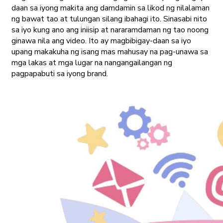
daan sa iyong makita ang damdamin sa likod ng nilalaman
ng bawat tao at tulungan silang ibahagi ito. Sinasabi nito
sa iyo kung ano ang iniisip at nararamdaman ng tao noong
ginawa nila ang video. Ito ay magbibigay-daan sa iyo
upang makakuha ng isang mas mahusay na pag-unawa sa
mga lakas at mga lugar na nangangailangan ng
pagpapabuti sa iyong brand.