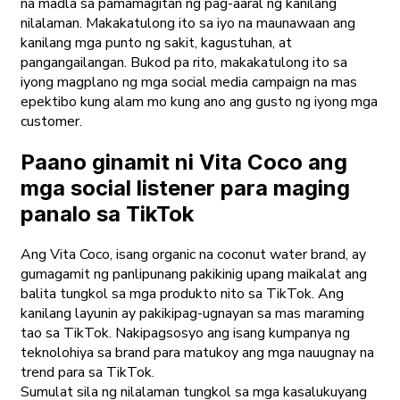
na madla sa pamamagitan ng pag-aaral ng kanilang
nilalaman. Makakatulong ito sa iyo na maunawaan ang
kanilang mga punto ng sakit, kagustuhan, at
pangangailangan. Bukod pa rito, makakatulong ito sa
iyong magplano ng mga social media campaign na mas
epektibo kung alam mo kung ano ang gusto ng iyong mga
customer.
Paano ginamit ni Vita Coco ang
mga social listener para maging
panalo sa TikTok
Ang Vita Coco, isang organic na coconut water brand, ay
gumagamit ng panlipunang pakikinig upang maikalat ang
balita tungkol sa mga produkto nito sa TikTok. Ang
kanilang layunin ay pakikipag-ugnayan sa mas maraming
tao sa TikTok. Nakipagsosyo ang isang kumpanya ng
teknolohiya sa brand para matukoy ang mga nauugnay na
trend para sa TikTok.
Sumulat sila ng nilalaman tungkol sa mga kasalukuyang