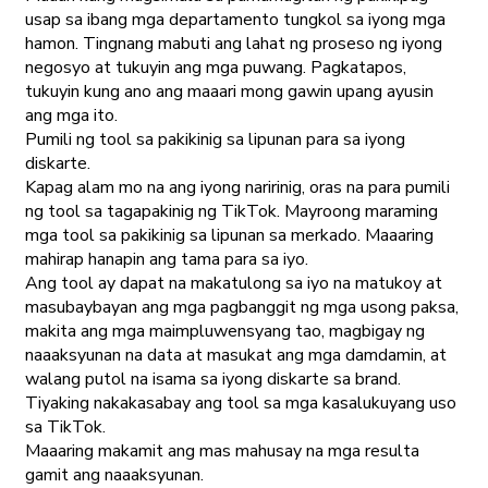
usap sa ibang mga departamento tungkol sa iyong mga
hamon. Tingnang mabuti ang lahat ng proseso ng iyong
negosyo at tukuyin ang mga puwang. Pagkatapos,
tukuyin kung ano ang maaari mong gawin upang ayusin
ang mga ito.
Pumili ng tool sa pakikinig sa lipunan para sa iyong
diskarte.
Kapag alam mo na ang iyong naririnig, oras na para pumili
ng tool sa tagapakinig ng TikTok. Mayroong maraming
mga tool sa pakikinig sa lipunan sa merkado. Maaaring
mahirap hanapin ang tama para sa iyo.
Ang tool ay dapat na makatulong sa iyo na matukoy at
masubaybayan ang mga pagbanggit ng mga usong paksa,
makita ang mga maimpluwensyang tao, magbigay ng
naaaksyunan na data at masukat ang mga damdamin, at
walang putol na isama sa iyong diskarte sa brand.
Tiyaking nakakasabay ang tool sa mga kasalukuyang uso
sa TikTok.
Maaaring makamit ang mas mahusay na mga resulta
gamit ang naaaksyunan.