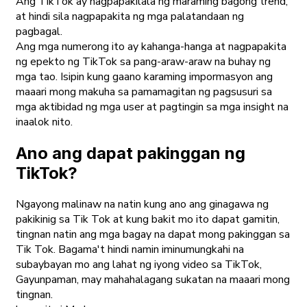
Ang TikTok ay nagpapakilala ng maraming bagong trend,
at hindi sila nagpapakita ng mga palatandaan ng
pagbagal.
Ang mga numerong ito ay kahanga-hanga at nagpapakita
ng epekto ng TikTok sa pang-araw-araw na buhay ng
mga tao. Isipin kung gaano karaming impormasyon ang
maaari mong makuha sa pamamagitan ng pagsusuri sa
mga aktibidad ng mga user at pagtingin sa mga insight na
inaalok nito.
Ano ang dapat pakinggan ng
TikTok?
Ngayong malinaw na natin kung ano ang ginagawa ng
pakikinig sa Tik Tok at kung bakit mo ito dapat gamitin,
tingnan natin ang mga bagay na dapat mong pakinggan sa
Tik Tok. Bagama't hindi namin iminumungkahi na
subaybayan mo ang lahat ng iyong video sa TikTok,
Gayunpaman, may mahahalagang sukatan na maaari mong
tingnan.