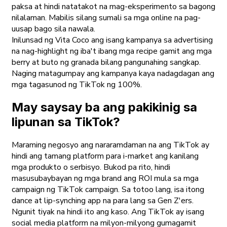
paksa at hindi natatakot na mag-eksperimento sa bagong
nilalaman. Mabilis silang sumali sa mga online na pag-
uusap bago sila nawala.
Inilunsad ng Vita Coco ang isang kampanya sa advertising
na nag-highlight ng iba't ibang mga recipe gamit ang mga
berry at buto ng granada bilang pangunahing sangkap.
Naging matagumpay ang kampanya kaya nadagdagan ang
mga tagasunod ng TikTok ng 100%.
May saysay ba ang pakikinig sa
lipunan sa TikTok?
Maraming negosyo ang nararamdaman na ang TikTok ay
hindi ang tamang platform para i-market ang kanilang
mga produkto o serbisyo. Bukod pa rito, hindi
masusubaybayan ng mga brand ang ROI mula sa mga
campaign ng TikTok campaign. Sa totoo lang, isa itong
dance at lip-synching app na para lang sa Gen Z'ers.
Ngunit tiyak na hindi ito ang kaso. Ang TikTok ay isang
social media platform na milyon-milyong gumagamit