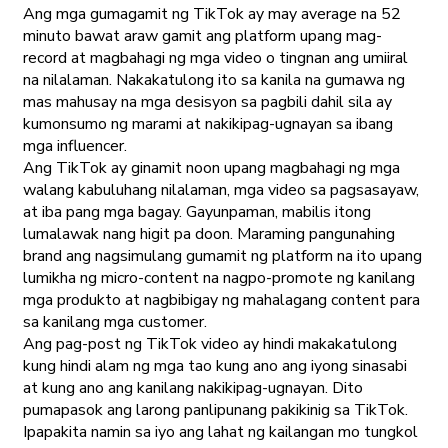
Ang mga gumagamit ng TikTok ay may average na 52
minuto bawat araw gamit ang platform upang mag-
record at magbahagi ng mga video o tingnan ang umiiral
na nilalaman. Nakakatulong ito sa kanila na gumawa ng
mas mahusay na mga desisyon sa pagbili dahil sila ay
kumonsumo ng marami at nakikipag-ugnayan sa ibang
mga influencer.
Ang TikTok ay ginamit noon upang magbahagi ng mga
walang kabuluhang nilalaman, mga video sa pagsasayaw,
at iba pang mga bagay. Gayunpaman, mabilis itong
lumalawak nang higit pa doon. Maraming pangunahing
brand ang nagsimulang gumamit ng platform na ito upang
lumikha ng micro-content na nagpo-promote ng kanilang
mga produkto at nagbibigay ng mahalagang content para
sa kanilang mga customer.
Ang pag-post ng TikTok video ay hindi makakatulong
kung hindi alam ng mga tao kung ano ang iyong sinasabi
at kung ano ang kanilang nakikipag-ugnayan. Dito
pumapasok ang larong panlipunang pakikinig sa TikTok.
Ipapakita namin sa iyo ang lahat ng kailangan mo tungkol