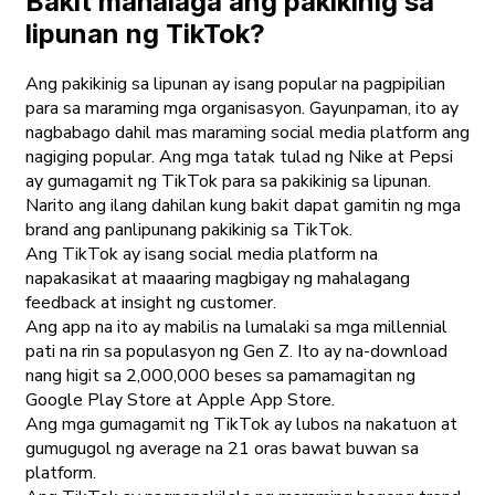
Bakit mahalaga ang pakikinig sa
lipunan ng TikTok?
Ang pakikinig sa lipunan ay isang popular na pagpipilian
para sa maraming mga organisasyon. Gayunpaman, ito ay
nagbabago dahil mas maraming social media platform ang
nagiging popular. Ang mga tatak tulad ng Nike at Pepsi
ay gumagamit ng TikTok para sa pakikinig sa lipunan.
Narito ang ilang dahilan kung bakit dapat gamitin ng mga
brand ang panlipunang pakikinig sa TikTok.
Ang TikTok ay isang social media platform na
napakasikat at maaaring magbigay ng mahalagang
feedback at insight ng customer.
Ang app na ito ay mabilis na lumalaki sa mga millennial
pati na rin sa populasyon ng Gen Z. Ito ay na-download
nang higit sa 2,000,000 beses sa pamamagitan ng
Google Play Store at Apple App Store.
Ang mga gumagamit ng TikTok ay lubos na nakatuon at
gumugugol ng average na 21 oras bawat buwan sa
platform.