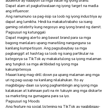
audience ay naaayon sa mga value ng iyong brand.
Dapat alam at pagkatiwalaan ng iyong target na madla
ang influencer.
Ang namumuno sa pag-iisip sa loob ng iyong industriya ay
dapat ang lumikha. Hindi ka makakatrabaho sa isang
gaming celebrity kung negosyo ang iyong brand ng damit.
Pagsusuri ng katunggali
Dapat maging alerto ang bawat brand para sa mga
bagong manlalaro upang manatiling nangunguna sa
kanilang kumpetisyon. Ang pagsubaybay sa mga
pagbanggit at hashtag sa loob ng isang partikular na
kategorya sa TikTok ay makakatulong sa iyong malaman
ang tungkol sa mga aktibidad ng iyong mga
kakumpitensya.
Maaari kang mag-drill down pa upang malaman ang mga
uri ng pag-uusap na kanilang nilalahukan. Ito ay
magbibigay-daan sa iyong paghambingin ang iyong mga
kalakasan at kahinaan pati na rin tukuyin ang mga diskarte
sa marketing na gumagana para sa iyo.
Pagsusuri ng Moods
Ang feature ng social listening ng TikTok ay nagbibigay-