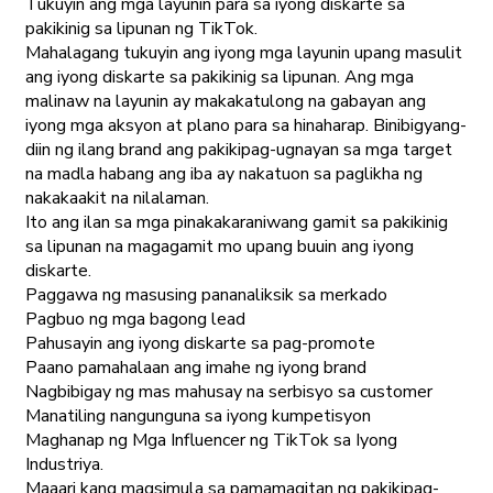
Tukuyin ang mga layunin para sa iyong diskarte sa
pakikinig sa lipunan ng TikTok.
Mahalagang tukuyin ang iyong mga layunin upang masulit
ang iyong diskarte sa pakikinig sa lipunan. Ang mga
malinaw na layunin ay makakatulong na gabayan ang
iyong mga aksyon at plano para sa hinaharap. Binibigyang-
diin ng ilang brand ang pakikipag-ugnayan sa mga target
na madla habang ang iba ay nakatuon sa paglikha ng
nakakaakit na nilalaman.
Ito ang ilan sa mga pinakakaraniwang gamit sa pakikinig
sa lipunan na magagamit mo upang buuin ang iyong
diskarte.
Paggawa ng masusing pananaliksik sa merkado
Pagbuo ng mga bagong lead
Pahusayin ang iyong diskarte sa pag-promote
Paano pamahalaan ang imahe ng iyong brand
Nagbibigay ng mas mahusay na serbisyo sa customer
Manatiling nangunguna sa iyong kumpetisyon
Maghanap ng Mga Influencer ng TikTok sa Iyong
Industriya.
Maaari kang magsimula sa pamamagitan ng pakikipag-