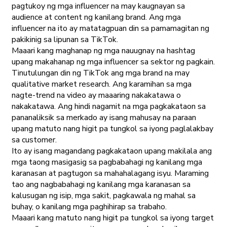
pagtukoy ng mga influencer na may kaugnayan sa
audience at content ng kanilang brand. Ang mga
influencer na ito ay matatagpuan din sa pamamagitan ng
pakikinig sa lipunan sa TikTok.
Maaari kang maghanap ng mga nauugnay na hashtag
upang makahanap ng mga influencer sa sektor ng pagkain.
Tinutulungan din ng TikTok ang mga brand na may
qualitative market research. Ang karamihan sa mga
nagte-trend na video ay maaaring nakakatawa o
nakakatawa. Ang hindi nagamit na mga pagkakataon sa
pananaliksik sa merkado ay isang mahusay na paraan
upang matuto nang higit pa tungkol sa iyong paglalakbay
sa customer.
Ito ay isang magandang pagkakataon upang makilala ang
mga taong masigasig sa pagbabahagi ng kanilang mga
karanasan at pagtugon sa mahahalagang isyu. Maraming
tao ang nagbabahagi ng kanilang mga karanasan sa
kalusugan ng isip, mga sakit, pagkawala ng mahal sa
buhay, o kanilang mga paghihirap sa trabaho.
Maaari kang matuto nang higit pa tungkol sa iyong target