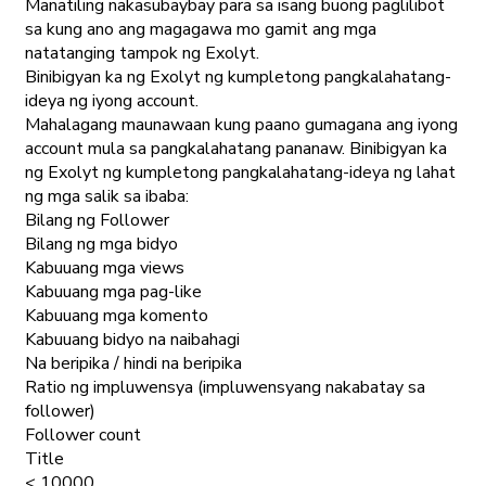
Manatiling nakasubaybay para sa isang buong paglilibot
sa kung ano ang magagawa mo gamit ang mga
natatanging tampok ng Exolyt.
Binibigyan ka ng Exolyt ng kumpletong pangkalahatang-
ideya ng iyong account.
Mahalagang maunawaan kung paano gumagana ang iyong
account mula sa pangkalahatang pananaw. Binibigyan ka
ng Exolyt ng kumpletong pangkalahatang-ideya ng lahat
ng mga salik sa ibaba:
Bilang ng Follower
Bilang ng mga bidyo
Kabuuang mga views
Kabuuang mga pag-like
Kabuuang mga komento
Kabuuang bidyo na naibahagi
Na beripika / hindi na beripika
Ratio ng impluwensya (impluwensyang nakabatay sa
follower)
Follower count
Title
< 10000