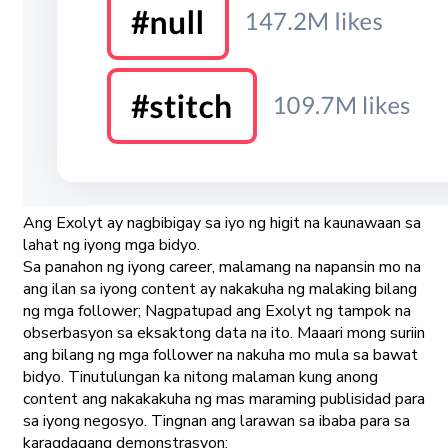
Ang Exolyt ay nagbibigay sa iyo ng higit na kaunawaan sa
lahat ng iyong mga bidyo.
Sa panahon ng iyong career, malamang na napansin mo na
ang ilan sa iyong content ay nakakuha ng malaking bilang
ng mga follower; Nagpatupad ang Exolyt ng tampok na
obserbasyon sa eksaktong data na ito. Maaari mong suriin
ang bilang ng mga follower na nakuha mo mula sa bawat
bidyo. Tinutulungan ka nitong malaman kung anong
content ang nakakakuha ng mas maraming publisidad para
sa iyong negosyo. Tingnan ang larawan sa ibaba para sa
karagdagang demonstrasyon: