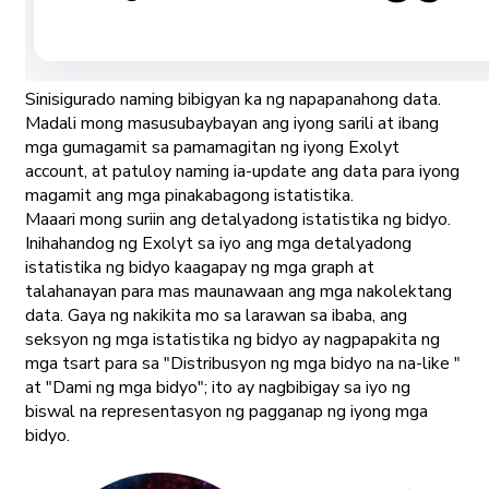
Sinisigurado naming bibigyan ka ng napapanahong data.
Madali mong masusubaybayan ang iyong sarili at ibang
mga gumagamit sa pamamagitan ng iyong Exolyt
account, at patuloy naming ia-update ang data para iyong
magamit ang mga pinakabagong istatistika.
Maaari mong suriin ang detalyadong istatistika ng bidyo.
Inihahandog ng Exolyt sa iyo ang mga detalyadong
istatistika ng bidyo kaagapay ng mga graph at
talahanayan para mas maunawaan ang mga nakolektang
data. Gaya ng nakikita mo sa larawan sa ibaba, ang
seksyon ng mga istatistika ng bidyo ay nagpapakita ng
mga tsart para sa "Distribusyon ng mga bidyo na na-like "
at "Dami ng mga bidyo"; ito ay nagbibigay sa iyo ng
biswal na representasyon ng pagganap ng iyong mga
bidyo.