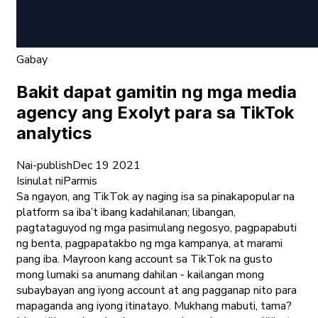
Gabay
Bakit dapat gamitin ng mga media
agency ang Exolyt para sa TikTok
analytics
Nai-publish
Dec 19 2021
Isinulat ni
Parmis
Sa ngayon, ang TikTok ay naging isa sa pinakapopular na
platform sa iba’t ibang kadahilanan; libangan,
pagtataguyod ng mga pasimulang negosyo, pagpapabuti
ng benta, pagpapatakbo ng mga kampanya, at marami
pang iba. Mayroon kang account sa TikTok na gusto
mong lumaki sa anumang dahilan - kailangan mong
subaybayan ang iyong account at ang pagganap nito para
mapaganda ang iyong itinatayo. Mukhang mabuti, tama?