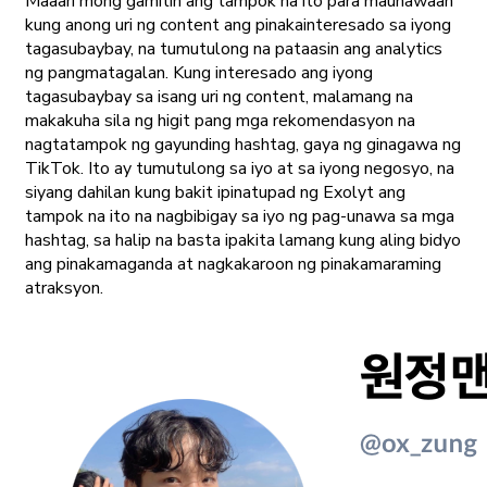
Maaari mong gamitin ang tampok na ito para maunawaan
kung anong uri ng content ang pinakainteresado sa iyong
tagasubaybay, na tumutulong na pataasin ang analytics
ng pangmatagalan. Kung interesado ang iyong
tagasubaybay sa isang uri ng content, malamang na
makakuha sila ng higit pang mga rekomendasyon na
nagtatampok ng gayunding hashtag, gaya ng ginagawa ng
TikTok. Ito ay tumutulong sa iyo at sa iyong negosyo, na
siyang dahilan kung bakit ipinatupad ng Exolyt ang
tampok na ito na nagbibigay sa iyo ng pag-unawa sa mga
hashtag, sa halip na basta ipakita lamang kung aling bidyo
ang pinakamaganda at nagkakaroon ng pinakamaraming
atraksyon.