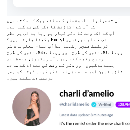
آپ تفصیلی اعدادوشمار کے ساتھ چیک کر سکتے ہیں
کہ آپ کے اکاؤنٹ کا ذکر کس نے کیا ہے۔
آپ کے اکاؤنٹ کا ذکر کہاں ہو رہا ہے اس پر نظر
رکھنا چاہتے ہیں؟ Exolyt آپ کے لیے بہترین
ٹریکنگ فیچر رکھتا ہے! آپ تمام معلومات کو
پچھلے 30 دنوں کی طرح اور پچھلے 365 دنوں کی طرح
وسیع رکھ سکتے ہیں۔ آپ ویڈیوز، ملاحظات،
پسندیدگیوں اور ذکر کے وقت کی تعداد کے ساتھ
تازہ ترین اور سب سے زیادہ ذکر کردہ ڈیٹا کو بھی
ترتیب دے سکتے ہیں۔