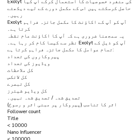
Exolyt کی منفرد خصوصیات کا استعمال کرکے آپ کیا
حاصل کرسکتے ہیں اس کے مکمل دورے کے لیے دیکھتے
رہیں۔
Exolyt آپ کو آپ کے اکاؤنٹ کا مکمل جائزہ فراہم
کرتا ہے۔
یہ سمجھنا ضروری ہے کہ آپ کا اکاؤنٹ عام نقطہ
نظر سے کیسا کام کر رہا ہے۔ Exolyt آپ کو ذیل کے
تمام عوامل کا مکمل جائزہ فراہم کرتا ہے:
پیروکاروں کی تعداد
ویڈیوز کی تعداد
کل ملاحظات
کل لائکس
کل تبصرے
کل ویڈیو شیئرز
تصدیق شدہ / تصدیق شدہ نہیں۔
اثر کا تناسب (پیروکار پر مبنی اثر و رسوخ)
Follower count
Title
< 10000
Nano Influencer
< 100000