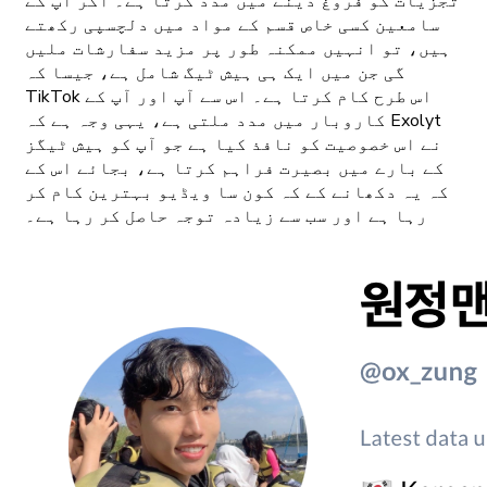
تجزیات کو فروغ دینے میں مدد کرتا ہے۔ اگر آپ کے
سامعین کسی خاص قسم کے مواد میں دلچسپی رکھتے
ہیں، تو انہیں ممکنہ طور پر مزید سفارشات ملیں
گی جن میں ایک ہی ہیش ٹیگ شامل ہے، جیسا کہ
TikTok اس طرح کام کرتا ہے۔ اس سے آپ اور آپ کے
کاروبار میں مدد ملتی ہے، یہی وجہ ہے کہ Exolyt
نے اس خصوصیت کو نافذ کیا ہے جو آپ کو ہیش ٹیگز
کے بارے میں بصیرت فراہم کرتا ہے، بجائے اس کے
کہ یہ دکھانے کے کہ کون سا ویڈیو بہترین کام کر
رہا ہے اور سب سے زیادہ توجہ حاصل کر رہا ہے۔