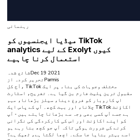
رہنمائی
میڈیا ایجنسیوں کو TikTok
analytics کے لیے Exolyt کیوں
استعمال کرنا چاہیے
Dec 19 2021
شائع شدہ
Parmis
تحریر کردہ از
آج کل، TikTok مختلف وجوہات کی بناء پر ایک
مقبول ترین پلیٹ فارم بن گیا ہے۔ تفریح، اسٹارٹ
اپ کاروبار کو فروغ دینا، سیلز بڑھانا، مہم
چلانا، اور بہت کچھ۔ آپ کے پاس ایک TikTok اکاؤنٹ
ہے جسے آپ کسی بھی وجہ سے بڑھانا چاہتے ہیں - آپ
کو اپنے اکاؤنٹ اور اس کی کارکردگی کی نگرانی
کرنے کی ضرورت ہوگی تاکہ آپ جو کچھ بنا رہے ہو
اسے بہتر بنایا جا سکے۔ اچھا لگتا ہے، ٹھیک ہے؟