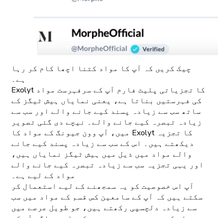
چیک کریں کہ آپ کا مواد کتنا اچھا کام کر رہا
ہے۔
Exolyt کا تجزیاتی پلیٹ فارم آپ کے سرفہرست مواد
کی فہرستیں بناتا ہے، یعنی نمایاں ہیش ٹیگز کے
ساتھ سب سے زیادہ پسند کیے جانے والے اور سب سے
زیادہ تبصرہ کیے جانے والے۔ نیچے دی گئی تصویر
میں، آپ وون جیونگ کے مواد کا Exolyt کا تجزیہ
دیکھتے ہیں۔ اس کے سب سے زیادہ پسند کیے جانے
والے مواد میں ذیل میں ہیش ٹیگز نمایاں ہیں،
اور یہی تجزیہ سب سے زیادہ تبصرہ کیے جانے والے
مواد کے لیے ہے۔
آپ اس خصوصیت کو یہ سمجھنے کے لیے استعمال کر
سکتے ہیں کہ آپ کے سامعین کس قسم کے مواد میں سب
سے زیادہ دلچسپی رکھتے ہیں، جو طویل عرصے میں