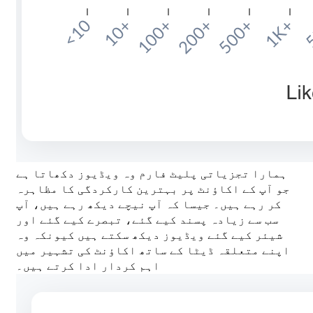
ہمارا تجزیاتی پلیٹ فارم وہ ویڈیوز دکھاتا ہے
جو آپ کے اکاؤنٹ پر بہترین کارکردگی کا مظاہرہ
کر رہے ہیں۔ جیسا کہ آپ نیچے دیکھ رہے ہیں، آپ
سب سے زیادہ پسند کیے گئے، تبصرے کیے گئے اور
شیئر کیے گئے ویڈیوز دیکھ سکتے ہیں کیونکہ وہ
اپنے متعلقہ ڈیٹا کے ساتھ اکاؤنٹ کی تشہیر میں
اہم کردار ادا کرتے ہیں۔