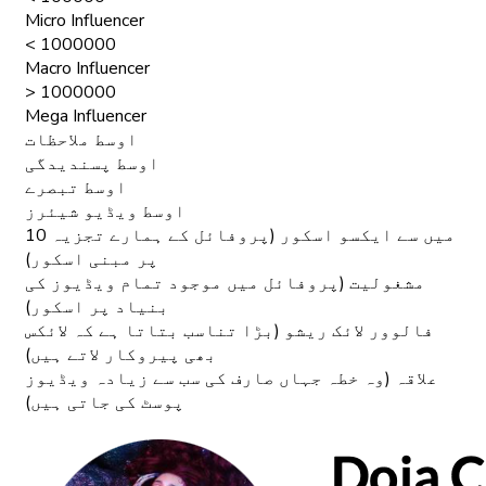
Micro Influencer
< 1000000
Macro Influencer
> 1000000
Mega Influencer
اوسط ملاحظات
اوسط پسندیدگی
اوسط تبصرے
اوسط ویڈیو شیئرز
10 میں سے ایکسو اسکور (پروفائل کے ہمارے تجزیہ
پر مبنی اسکور)
مشغولیت (پروفائل میں موجود تمام ویڈیوز کی
بنیاد پر اسکور)
فالوور لائک ریشو (بڑا تناسب بتاتا ہے کہ لائکس
بھی پیروکار لاتے ہیں)
علاقہ (وہ خطہ جہاں صارف کی سب سے زیادہ ویڈیوز
پوسٹ کی جاتی ہیں)