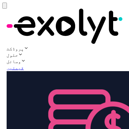
پروڈکٹ
حلول
وسائل
قیمتیں