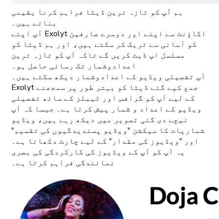
ہم آپ کو تازہ ترین ڈیٹا فراہم کرنا یقینی
بناتے ہیں۔
آپ اپنے Exolyt اکاؤنٹ سے اپنے اور دوسرے صارفین
کو آسانی سے ٹریک کر سکتے ہیں، اور ہم ڈیٹا کو
مسلسل اپ ڈیٹ کریں گے تاکہ آپ کو تازہ ترین
اعدادوشمار تک رسائی حاصل ہو۔
آپ تفصیلی ویڈیو کے اعدادوشمار دیکھ سکتے ہیں۔
Exolyt جمع کیے گئے ڈیٹا کو بہتر طور پر سمجھنے
کے لیے آپ کو گرافس اور ٹیبلز کے ساتھ تفصیلی
ویڈیو کے اعداد و شمار پیش کرتا ہے۔ جیسا کہ آپ
نیچے دی گئی تصویر میں دیکھ رہے ہیں، ویڈیو
شماریات کا سیکشن "ویڈیو پسندیدگیوں کی تقسیم"
اور "ویڈیوز کی مقدار" کے لیے چارٹ دکھاتا ہے۔
یہ آپ کو آپ کے ویڈیوز کی کارکردگی کی بصری
نمائندگی فراہم کرتا ہے۔