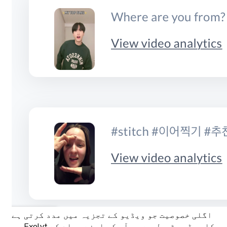
اگلی خصوصیت جو ویڈیو کے تجزیہ میں مدد کرتی ہے
وہ Exolyt کا ویڈیو ٹیبل ہے جو آپ کو اپنے مواد کے