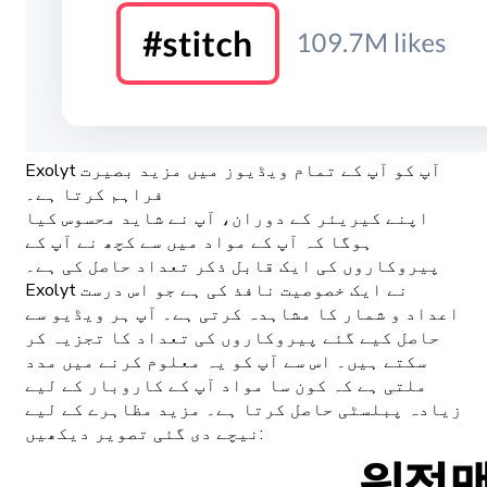
Exolyt آپ کو آپ کے تمام ویڈیوز میں مزید بصیرت
فراہم کرتا ہے۔
اپنے کیریئر کے دوران، آپ نے شاید محسوس کیا
ہوگا کہ آپ کے مواد میں سے کچھ نے آپ کے
پیروکاروں کی ایک قابل ذکر تعداد حاصل کی ہے۔
Exolyt نے ایک خصوصیت نافذ کی ہے جو اس درست
اعداد و شمار کا مشاہدہ کرتی ہے۔ آپ ہر ویڈیو سے
حاصل کیے گئے پیروکاروں کی تعداد کا تجزیہ کر
سکتے ہیں۔ اس سے آپ کو یہ معلوم کرنے میں مدد
ملتی ہے کہ کون سا مواد آپ کے کاروبار کے لیے
زیادہ پبلسٹی حاصل کرتا ہے۔ مزید مظاہرے کے لیے
نیچے دی گئی تصویر دیکھیں: