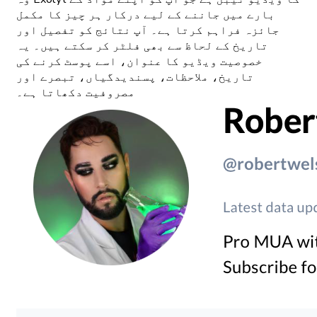
بارے میں جاننے کے لیے درکار ہر چیز کا مکمل
جائزہ فراہم کرتا ہے۔ آپ نتائج کو تفصیل اور
تاریخ کے لحاظ سے بھی فلٹر کر سکتے ہیں۔ یہ
خصوصیت ویڈیو کا عنوان، اسے پوسٹ کرنے کی
تاریخ، ملاحظات، پسندیدگیاں، تبصرے اور
مصروفیت دکھاتا ہے۔