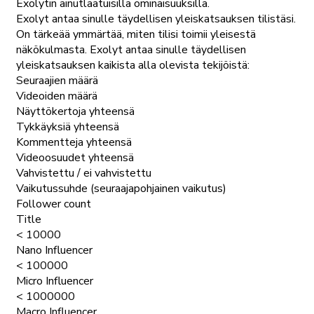
Exolytin ainutlaatuisilla ominaisuuksilla.
Exolyt antaa sinulle täydellisen yleiskatsauksen tilistäsi.
On tärkeää ymmärtää, miten tilisi toimii yleisestä
näkökulmasta. Exolyt antaa sinulle täydellisen
yleiskatsauksen kaikista alla olevista tekijöistä:
Seuraajien määrä
Videoiden määrä
Näyttökertoja yhteensä
Tykkäyksiä yhteensä
Kommentteja yhteensä
Videoosuudet yhteensä
Vahvistettu / ei vahvistettu
Vaikutussuhde (seuraajapohjainen vaikutus)
Follower count
Title
< 10000
Nano Influencer
< 100000
Micro Influencer
< 1000000
Macro Influencer