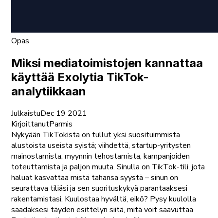
Opas
Miksi mediatoimistojen kannattaa
käyttää Exolytia TikTok-
analytiikkaan
Julkaistu
Dec 19 2021
Kirjoittanut
Parmis
Nykyään TikTokista on tullut yksi suosituimmista
alustoista useista syistä; viihdettä, startup-yritysten
mainostamista, myynnin tehostamista, kampanjoiden
toteuttamista ja paljon muuta. Sinulla on TikTok-tili, jota
haluat kasvattaa mistä tahansa syystä – sinun on
seurattava tiliäsi ja sen suorituskykyä parantaaksesi
rakentamistasi. Kuulostaa hyvältä, eikö? Pysy kuulolla
saadaksesi täyden esittelyn siitä, mitä voit saavuttaa