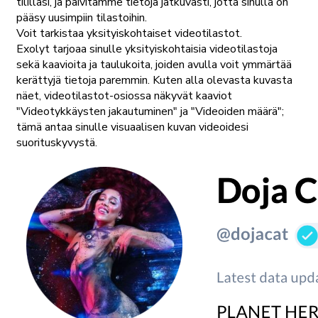
tililläsi, ja päivitämme tietoja jatkuvasti, jotta sinulla on
pääsy uusimpiin tilastoihin.
Voit tarkistaa yksityiskohtaiset videotilastot.
Exolyt tarjoaa sinulle yksityiskohtaisia videotilastoja
sekä kaavioita ja taulukoita, joiden avulla voit ymmärtää
kerättyjä tietoja paremmin. Kuten alla olevasta kuvasta
näet, videotilastot-osiossa näkyvät kaaviot
"Videotykkäysten jakautuminen" ja "Videoiden määrä";
tämä antaa sinulle visuaalisen kuvan videoidesi
suorituskyvystä.