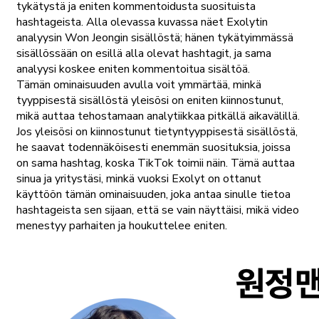
tykätystä ja eniten kommentoidusta suosituista
hashtageista. Alla olevassa kuvassa näet Exolytin
analyysin Won Jeongin sisällöstä; hänen tykätyimmässä
sisällössään on esillä alla olevat hashtagit, ja sama
analyysi koskee eniten kommentoitua sisältöä.
Tämän ominaisuuden avulla voit ymmärtää, minkä
tyyppisestä sisällöstä yleisösi on eniten kiinnostunut,
mikä auttaa tehostamaan analytiikkaa pitkällä aikavälillä.
Jos yleisösi on kiinnostunut tietyntyyppisestä sisällöstä,
he saavat todennäköisesti enemmän suosituksia, joissa
on sama hashtag, koska TikTok toimii näin. Tämä auttaa
sinua ja yritystäsi, minkä vuoksi Exolyt on ottanut
käyttöön tämän ominaisuuden, joka antaa sinulle tietoa
hashtageista sen sijaan, että se vain näyttäisi, mikä video
menestyy parhaiten ja houkuttelee eniten.