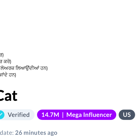
ਰ)
ਰ ਕਰੋ)
ਫਾਲੋਅਰਜ਼ ਲਿਆਉਂਦੀਆਂ ਹਨ)
ਜਾਂਦੇ ਹਨ)