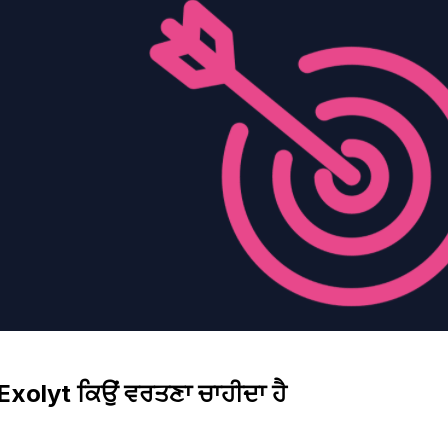
Exolyt ਕਿਉਂ ਵਰਤਣਾ ਚਾਹੀਦਾ ਹੈ