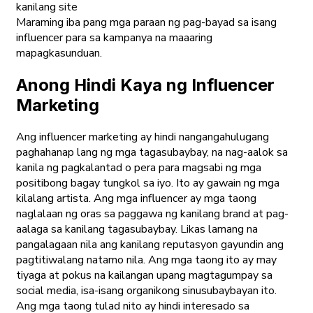
kanilang site
Maraming iba pang mga paraan ng pag-bayad sa isang
influencer para sa kampanya na maaaring
mapagkasunduan.
Anong Hindi Kaya ng Influencer
Marketing
Ang influencer marketing ay hindi nangangahulugang
paghahanap lang ng mga tagasubaybay, na nag-aalok sa
kanila ng pagkalantad o pera para magsabi ng mga
positibong bagay tungkol sa iyo. Ito ay gawain ng mga
kilalang artista. Ang mga influencer ay mga taong
naglalaan ng oras sa paggawa ng kanilang brand at pag-
aalaga sa kanilang tagasubaybay. Likas lamang na
pangalagaan nila ang kanilang reputasyon gayundin ang
pagtitiwalang natamo nila. Ang mga taong ito ay may
tiyaga at pokus na kailangan upang magtagumpay sa
social media, isa-isang organikong sinusubaybayan ito.
Ang mga taong tulad nito ay hindi interesado sa