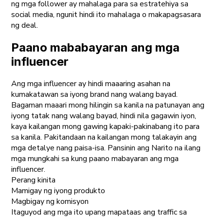
ng mga follower ay mahalaga para sa estratehiya sa
social media, ngunit hindi ito mahalaga o makapagsasara
ng deal.
Paano mababayaran ang mga
influencer
Ang mga influencer ay hindi maaaring asahan na
kumakatawan sa iyong brand nang walang bayad.
Bagaman maaari mong hilingin sa kanila na patunayan ang
iyong tatak nang walang bayad, hindi nila gagawin iyon,
kaya kailangan mong gawing kapaki-pakinabang ito para
sa kanila. Pakitandaan na kailangan mong talakayin ang
mga detalye nang paisa-isa. Pansinin ang Narito na ilang
mga mungkahi sa kung paano mabayaran ang mga
influencer.
Perang kinita
Mamigay ng iyong produkto
Magbigay ng komisyon
Itaguyod ang mga ito upang mapataas ang traffic sa