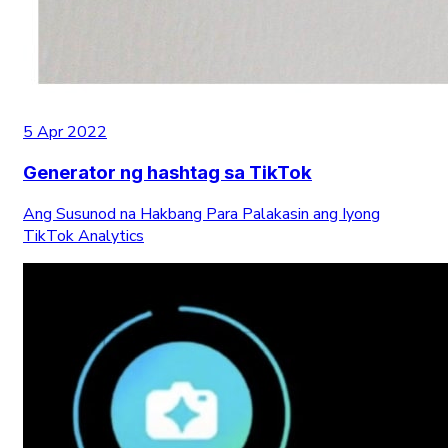
5 Apr 2022
Generator ng hashtag sa TikTok
Ang Susunod na Hakbang Para Palakasin ang Iyong
TikTok Analytics