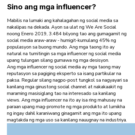
Sino ang mga influencer?
Mabilis na lumaki ang kahalagahan ng social media sa
nakalipas na dekada. Ayon sa ulat ng We Are Social
noong Enero 2019, 3.484 bilyong tao ang gumagamit ng
social media araw-araw - humigit-kumulang 45% ng
populasyon sa buong mundo. Ang mga taong ito ay
natural na tumitingin sa mga influencer ng social media
upang tulungan silang gumawa ng mga desisyon.
Ang mga influencer ng social media ay mga taong may
reputasyon sa pagiging eksperto sa isang partikular na
paksa. Regular silang nagpo-post tungkol sa nagyayari sa
kanilang mga ginustong social channel at nakakaakit ng
maraming masisiglang tao na interesado sa kanilang
views. Ang mga influencer na ito ay isa ring mahusay na
paraan upang mag-promote ng mga produkto at lumikha
ng ingay dahil karaniwang ginagamit ang mga ito upang
magtakda ng mga uso sa kanilang nauugnay na industriya.