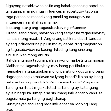
Ngayong nasaklaw na natin ang kahalagahan ng papel na
ginagampanan ng mga influencer, magpatuloy tayo sa
mga paraan na maaari kang pumili ng nauugnay na
influencer na makakasama mo:
Isaalang-alang ang tagasubaybay ng influencer
Bilang isang brand, mayroon kang target na tagasubaybay
na nais mong maabot. Ang unang salik na dapat tandaan
ay ang influencer na pipiliin mo ay dapat ding magkaroon
ng tagasubaybay na kasing-tulad ng kung sino ang
sinusubukan mong abutin.
Itakda ang mga layunin para sa iyong marketing campaign
Maliban sa tagasubaybay, may isang partikular na
mensahe na sinusubukan mong iparating - gusto mo bang
dagdagan ang kamalayan sa iyong brand? Ito ba ay isang
patalastas sa produkto? Promosyon ba ito? Ang mga
tanong na ito at mga katulad na tanong ay kailangang
ayusin bago ka lumapit sa sinumang influencer o kahit sa
pagsisimula pa lang ng paghahanap.
Subaybayan ang ilang mga influencer sa loob ng ilang
oras