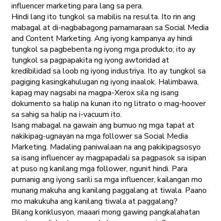
influencer marketing para lang sa pera.
Hindi lang ito tungkol sa mabilis na resulta. Ito rin ang
mabagal at di-nagbabagong pamamaraan sa Social Media
and Content Marketing. Ang iyong kampanya ay hindi
tungkol sa pagbebenta ng iyong mga produkto; ito ay
tungkol sa pagpapakita ng iyong awtoridad at
kredibilidad sa loob ng iyong industriya. Ito ay tungkol sa
pagiging kasingkahulugan ng iyong inaalok. Halimbawa,
kapag may nagsabi na magpa-Xerox sila ng isang
dokumento sa halip na kunan ito ng litrato o mag-hoover
sa sahig sa halip na i-vacuum ito.
Isang mabagal na gawain ang bumuo ng mga tapat at
nakikipag-ugnayan na mga follower sa Social Media
Marketing. Madaling paniwalaan na ang pakikipagsosyo
sa isang influencer ay magpapadali sa pagpasok sa isipan
at puso ng kanilang mga follower, ngunit hindi. Para
pumanig ang iyong sarili sa mga influencer, kailangan mo
munang makuha ang kanilang paggalang at tiwala. Paano
mo makukuha ang kanilang tiwala at paggalang?
Bilang konklusyon, maaari mong gawing pangkalahatan