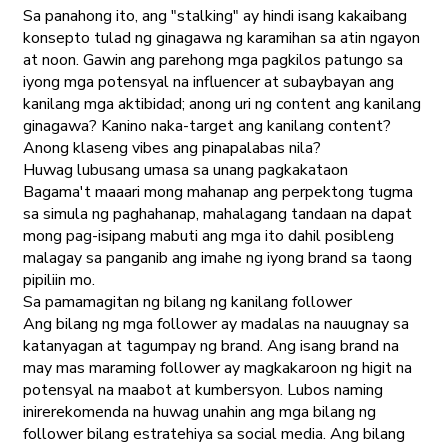
Sa panahong ito, ang "stalking" ay hindi isang kakaibang
konsepto tulad ng ginagawa ng karamihan sa atin ngayon
at noon. Gawin ang parehong mga pagkilos patungo sa
iyong mga potensyal na influencer at subaybayan ang
kanilang mga aktibidad; anong uri ng content ang kanilang
ginagawa? Kanino naka-target ang kanilang content?
Anong klaseng vibes ang pinapalabas nila?
Huwag lubusang umasa sa unang pagkakataon
Bagama't maaari mong mahanap ang perpektong tugma
sa simula ng paghahanap, mahalagang tandaan na dapat
mong pag-isipang mabuti ang mga ito dahil posibleng
malagay sa panganib ang imahe ng iyong brand sa taong
pipiliin mo.
Sa pamamagitan ng bilang ng kanilang follower
Ang bilang ng mga follower ay madalas na nauugnay sa
katanyagan at tagumpay ng brand. Ang isang brand na
may mas maraming follower ay magkakaroon ng higit na
potensyal na maabot at kumbersyon. Lubos naming
inirerekomenda na huwag unahin ang mga bilang ng
follower bilang estratehiya sa social media. Ang bilang