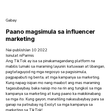
Gabay
Paano magsimula sa influencer
marketing
Nai-publish
Jan 10 2022
Isinulat ni
Parmis
Ang TikTok ay isa sa pinakamagandang platform na
mabilis lumaki sa maraming layunin: katuwaan at libangan,
pagtataguyod ng mga negosyo sa pagsisimula,
pagpapabuti ng benta, at mga kampanya sa marketing.
Kung napag-isipan mo nang maabot ang mas maraming
tagasubaybay, baka naisip mo na rin ang tungkol sa mga
kampanya sa marketing at kung paano ka makikinabang
sa mga ito. Kung gayon, manatiling nakasubaybay para sa
ganap na patnubay ng Exolyt sa mga kampanya sa
marketing sa TikTok!