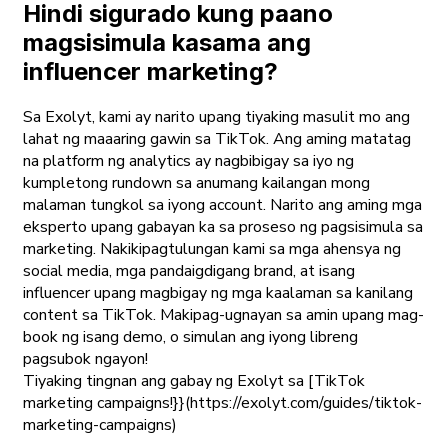
Hindi sigurado kung paano
magsisimula kasama ang
influencer marketing?
Sa Exolyt, kami ay narito upang tiyaking masulit mo ang
lahat ng maaaring gawin sa TikTok. Ang aming matatag
na platform ng analytics ay nagbibigay sa iyo ng
kumpletong rundown sa anumang kailangan mong
malaman tungkol sa iyong account. Narito ang aming mga
eksperto upang gabayan ka sa proseso ng pagsisimula sa
marketing. Nakikipagtulungan kami sa mga ahensya ng
social media, mga pandaigdigang brand, at isang
influencer upang magbigay ng mga kaalaman sa kanilang
content sa TikTok. Makipag-ugnayan sa amin upang mag-
book ng isang demo, o simulan ang iyong libreng
pagsubok ngayon!
Tiyaking tingnan ang gabay ng Exolyt sa [TikTok
marketing campaigns!}}(https://exolyt.com/guides/tiktok-
marketing-campaigns)