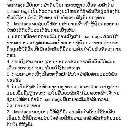
hashtags ມີບົດບາດສໍາຄັນໃນການຕະຫຼາດເຄືອຂ່າຍສັງຄົມ.
1. hashtags ເປັນຕົວແທນຂອງປະໂຫຍກທີ່ສໍາຄັນທີ່ກ່ຽວຂ້ອງກັບ
ຫົວຂໍ້ທີ່ທ່ານກໍາລັງສົນທະນາໃນຂໍ້ຄວາມສັງຄົມຂອງທ່ານ.
2. Hashtags ຈະຊ່ວຍໃຫ້ທ່ານສາມາດເຂົ້າເຖິງຜູ້ຊົມຂະຫນາດ
ໃຫຍ່ໄດ້ທັນທີແລະໄດ້ຮັບການເບິ່ງເຫັນ.
3. ນອກເຫນືອຈາກການເພີ່ມການເບິ່ງເຫັນ, hashtags ຊ່ວຍໃຫ້
ທ່ານສາມາດແບ່ງສ່ວນແລະເປົ້າຫມາຍຜູ້ຊົມຂອງທ່ານ. ທ່ານຈະ
ດຶງດູດຜູ້ໃຊ້ອິນເຕີເນັດເທົ່ານັ້ນທີ່ມີຄວາມສົນໃຈໃນຫົວຂໍ້ຂອງການ
ຕອບ.
4. ທ່ານຍັງສາມາດເບິ່ງການປະກອບສ່ວນຈາກຄົນອື່ນທີ່ບໍ່ແມ່ນ
ເຄືອຂ່າຍຂອງທ່ານເອງໂດຍໃຊ້ hashtags.
5. ທ່ານສາມາດເບິ່ງເນື້ອຫາທີ່ຫນ້າສົນໃຈສໍາລັບທ່ານແລະບໍ່ພົບ
ບ່ອນອື່ນ.
6. ມັນເປັນສິ່ງສໍາຄັນທີ່ຈະຫຼາກຫຼາຍຂອງ #hashtags ຂອງທ່ານ
ແລະເພີ່ມຊື່ສຽງຂອງທ່ານໃນສື່ມວນຊົນສັງຄົມ. ພວກເຂົາເຈົ້າຈະ
ຊ່ວຍໃຫ້ທ່ານກໍານົດ hashtags ທີ່ເຫມາະສົມສໍາລັບຄວາມ
ຕ້ອງການຂອງທ່ານ.
7. Hashtags ອະນຸຍາດໃຫ້ຜູ້ທີ່ມີຄວາມສົນໃຈຄ້າຍຄືກັນເພື່ອ
ເຊື່ອມຕໍ່. ຜູ້ທີ່ມີຄວາມສົນໃຈຄ້າຍຄືກັນສາມາດພົວພັນກັບກັນແລະ
ກັນໃນສື່ສັງຄົມ.