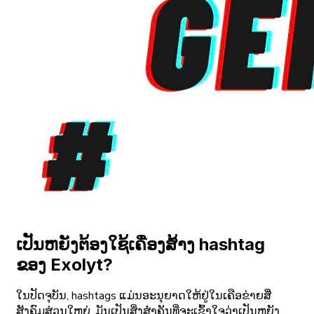
ເປັນຫຍັງຕ້ອງໃຊ້ເຄື່ອງສ້າງ hashtag
ຂອງ Exolyt?
ໃນປັດຈຸບັນ, hashtags ແມ່ນອະນຸຍາດໃຫ້ຢູ່ໃນເຄືອຂ່າຍສື່
ສັງຄົມສ່ວນໃຫຍ່. ມັນເປັນສິ່ງສໍາຄັນທີ່ຈະເຂົ້າໃຈວ່າເປັນຫຍັງ