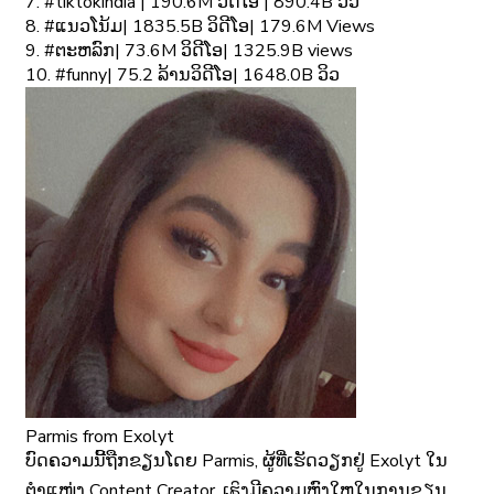
7. #tiktokindia | 190.6M ວິດີໂອ | 890.4B ວິວ
8. #ແນວໂນ້ມ| 1835.5B ວິດີໂອ| 179.6M Views
9. #ຕະຫລົກ| 73.6M ວິດີໂອ| 1325.9B views
10. #funny| 75.2 ລ້ານວິດີໂອ| 1648.0B ວິວ
Parmis
from Exolyt
ບົດຄວາມນີ້ຖືກຂຽນໂດຍ Parmis, ຜູ້ທີ່ເຮັດວຽກຢູ່ Exolyt ໃນ
ຕຳແໜ່ງ Content Creator. ເຘິງມີຄວາມຫຼົງໃຫຼໃນການຂຽນ