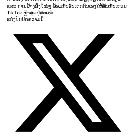
ແລະ ການສ້າງສິ່ງໃໝ່ໆ ພ້ອມກັບອັບເດດຕົນເອງໃຫ້ທັນກັບເທຣນ
TikTok ຫຼ້າສຸດຢູ່ສະເໝີ.
ແບ່ງປັນບົດຄວາມນີ້