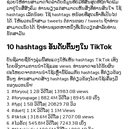
ຊ່ວຍໃຫ້ທ່ານສາມາດຈັດລໍາດັບຂໍ້ມູນທີ່ບໍ່ມີທີ່ສິ້ນສຸດທີ່ຖືກຈັດພີມ
ມາຢູ່ໃນສື່ສັງຄົມ. ທ່ານພຽງແຕ່ສາມາດເຫັນສິ່ງທີ່ທ່ານສົນໃຈ. ໃຊ້
hashtags ເລັກນ້ອຍ. ໃຊ້ hashtags ຫນ້ອຍທີ່ສຸດເທົ່າທີ່ເປັນໄປ
ໄດ້. ໃຫ້ພວກເຂົາສາມ tweets ຕໍ່ການຕອບ / tweets ຖ້າທ່ານ
ສາມາດເຮັດໄດ້. ຖ້າທ່ານຊອກຫາຫນຶ່ງທີ່ເຮັດວຽກສໍາລັບທ່ານ,
ຮັກສາມັນ.
10 hashtags ອັນດັບຕົ້ນໆໃນ TikTok
ບັນຊີລາຍຊື່ຂ້າງລຸ່ມນີ້ສະແດງໃຫ້ເຫັນ hashtags TikTok ເທິງ
ໂດຍອີງຕາມການນໍາໃຊ້ແລະ views. ທ່ານອາດຈະໄດ້ຮັບຜົນ
ປະໂຫຍດຈາກການນໍາໃຊ້ເຫຼົ່ານີ້ພ້ອມກັບ hashtags ທີ່ກ່ຽວຂ້ອງ
ອື່ນໆ. ທ່ານສາມາດສ້າງ hashtags ທີ່ກ່ຽວຂ້ອງໂດຍໃຊ້ເຄື່ອງມື
ຂອງພວກເຮົາ!
1. #foryou| 1.2B ວິດີໂອ| 13983.0B views
2. #foryoupage | 882.4M ວິດີໂອ | 8945.4B ເບິ່ງ
3. #fyp| 1.5B ວິດີໂອ| 20829.7B ວິວ
4. #duet| 1.1K ວິດີໂອ| 1.1M Views
5. #tiktok | 318.6M ວິດີໂອ | 2707.0B views
6. #ໄວຣັດ| 545.8M ວິດີໂອ| 7243.3B ເບິ່ງ