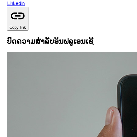
LinkedIn
Copy link
ບົດຄວາມສຳລັບອິນຟລູເອນເຊີ