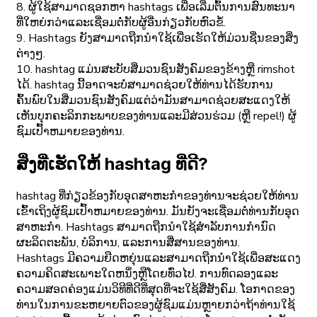
8. ຜູ້ໃຊ້ສາມາດຊອກຫາ hashtags ເພື່ອເລີ່ມຕົ້ນການສົນທະນາ
ທີ່ໃຫຍ່ກວ່າແລະເຊື່ອມຕໍ່ກັບຜູ້ອື່ນກ່ຽວກັບຫົວຂໍ້.
9. Hashtags ຍັງສາມາດຖືກນໍາໃຊ້ເພື່ອເຮັດໃຫ້ມ່ວນຊື່ນຂອງສິ່ງ
ຕ່າງໆ.
10. hashtag ແມ່ນສະບັບສື່ມວນຊົນສັງຄົມຂອງຂ້າງຫຼື rimshot
ໄດ້. hashtag ນີ້ອາດຈະບໍ່ສາມາດຊ່ວຍໃຫ້ທ່ານໄດ້ຮັບການ
ຄົ້ນພົບໃນສື່ມວນຊົນສັງຄົມແຕ່ວ່າມັນສາມາດຊ່ວຍສະແດງໃຫ້
ເຫັນບຸກຄະລິກກະພາບຂອງທ່ານແລະມີສ່ວນຮ່ວມ (ຫຼື repel!) ຜູ້
ຊົມເປົ້າຫມາຍຂອງທ່ານ.
ສິ່ງທີ່ເຮັດໃຫ້ hashtag ທີ່ດີ?
hashtag ທີ່ກ່ຽວຂ້ອງກັບອຸດສາຫະກໍາຂອງທ່ານຈະຊ່ວຍໃຫ້ທ່ານ
ເຂົ້າເຖິງຜູ້ຊົມເປົ້າຫມາຍຂອງທ່ານ. ມັນຍັງຈະເຊື່ອມຕໍ່ທ່ານກັບອຸດ
ສາຫະກໍາ. Hashtags ສາມາດຖືກນໍາໃຊ້ສໍາລັບການກໍານົດ
ຜະລິດຕະພັນ, ບໍລິການ, ແລະການສື່ສານຂອງທ່ານ.
Hashtags ມີຄວາມຍືດຫຍຸ່ນແລະສາມາດຖືກນໍາໃຊ້ເພື່ອສະແດງ
ຄວາມຄິດສະເພາະໃດຫນຶ່ງຫຼືໂດຍທົ່ວໄປ. ການທົດລອງແລະ
ຄວາມສອດຄ່ອງແມ່ນວິທີທີ່ດີທີ່ສຸດທີ່ຈະໃຊ້ສື່ສັງຄົມ. ໂອກາດຂອງ
ທ່ານໃນການຂະຫຍາຍຕົວຂອງຜູ້ຊົມແມ່ນຫຼາຍກວ່າຖ້າທ່ານໃຊ້