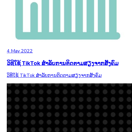
4 May 2022
ວິທີໃຊ້ TikTok ສຳລັບການຕິດຕາມສຽງຈາກສັງຄົມ
ວິທີໃຊ້ TikTok ສຳລັບການຕິດຕາມສຽງຈາກສັງຄົມ