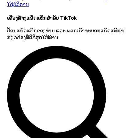
ໃຊ້ບໍລິການ
ເຄື່ອງສ້າງແຮັດແທັກສຳລັບ TikTok
ປ້ອນແຮັດແທັກຂອງທ່ານ ແລະ ພວກເຮົາຈະບອກແຮັດແທັກທີ່
ກ່ຽວຂ້ອງທີ່ດີທີ່ສຸດໃຫ້ທ່ານ.