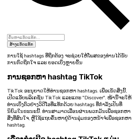
ສ້າງແຮັດແທັກ
ການໃຊ້ hashtags ທີ່ຖືກຕ້ອງ ຈະຊ່ວຍໃຫ້ໂພສຂອງທ່ານໄດ້ຮັບ
ການກົດຖືກໃຈ ແລະ ຍອດເບິ່ງຫຼາຍຂຶ້ນ
ການຊອກຫາ hashtag TikTok
TikTok ອະນຸຍາດໃຫ້ທ່ານຊອກຫາ hashtags. ເພື່ອເຮັດສິ່ງນີ້,
ເປີດແອັບພລິເຄຊັນ TikTok ແລະແຕະ "Discover". ໜ້ານີ້ຈະໃຫ້
ທ່ານເບິ່ງຕົວຢ່າງວິດີໂອທີ່ແທັກດ້ວຍ hashtags ທີ່ກຳລັງເປັນທີ່
ນິຍົມໃນຂະນະນີ້. ທ່ານສາມາດເລື່ອນຜ່ານພວກມັນເພື່ອຊອກຫາ
ສິ່ງທີ່ສົນໃຈ, ຫຼືໃຊ້ແຖບຄົ້ນຫາຢູ່ດ້ານລຸ່ມຂອງຫນ້າຈໍເພື່ອຊອກຫາ
hashtag.