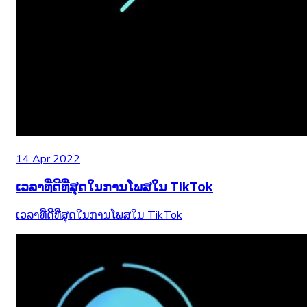
14 Apr 2022
ເວລາທີ່ດີທີ່ສຸດໃນການໂພສໃນ TikTok
ເວລາທີ່ດີທີ່ສຸດໃນການໂພສໃນ TikTok