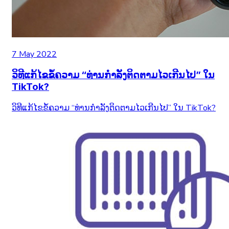
7 May 2022
ວິທີແກ້ໄຂຂໍ້ຄວາມ “ທ່ານກຳລັງຕິດຕາມໄວເກີນໄປ” ໃນ
TikTok?
ວິທີແກ້ໄຂຂໍ້ຄວາມ “ທ່ານກຳລັງຕິດຕາມໄວເກີນໄປ” ໃນ TikTok?