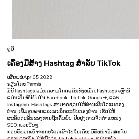
ຄູ່ມື
ເຄື່ອງມືສ້າງ Hashtag ສໍາລັບ TikTok
ເຜີຍແຜ່
Apr 05 2022
ຂຽນໂດຍ
Parmis
ມື້ນີ້ hashtags ແມ່ນຄວາມໂກດແຄ້ນທັງຫມົດ. hashtags ເຫຼົ່ານີ້
ແມ່ນເປັນທີ່ນິຍົມໃນ Facebook, TikTok, Google+, ແລະ
Instagram. Hashtags ສາມາດຊ່ວຍໃຫ້ທ່ານເຕີບໂຕແບຂອງ
ທ່ານ, ເພີ່ມຮູບພາບແລະຜະລິດຕະພັນຂອງທ່ານ, ເຮັດໃຫ້
ຜະລິດຕະພັນຂອງທ່ານຖືກຄົ້ນພົບ, ປັບປຸງການຈັດຕໍາແຫນ່ງ
SEO, ແລະອື່ນໆ.
ກ່ອນທີ່ພວກເຮົາຈະກະໂດດເຂົ້າໄປໃນເຄື່ອງມືທີ່ຫນ້າອັດສະຈັນ
ຂອງພວກເຮົາ, ໃຫ້ເບິ່ງວ່າ TikTok hashtags ແມ່ນຫຍັງ;