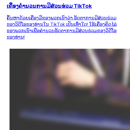
ເຄື່ອງຄຳນວນການມີສ່ວນຮ່ວມ TikTok
ຄົ້ນຫາດ້ວຍເຄື່ອງມືຂອງພວກເຮົາວ່າ ອັດຕາການມີສ່ວນຮ່ວມ
ຂອງວິດີໂອຂອງທ່ານໃນ TikTok ເປັນເທົ່າໃດ! ໃຊ້ເຄື່ອງຄິດໄລ່
ຂອງພວກເຮົາເພື່ອຄຳນວນອັດຕາການມີສ່ວນຮ່ວມຂອງວິດີໂອ
ຂອງທ່ານ!