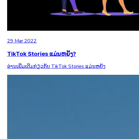
29 Mar 2022
TikTok Stories ແມ່ນຫຍັງ?
ອ່ານເພີ່ມເຕີມກ່ຽວກັບ TikTok Stories ແມ່ນຫຍັງ