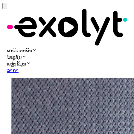
ຜະລິດຕະພັນ
ໂຊລູຊັນ
ແຫຼ່ງຂໍ້ມູນ
ລາຄາ