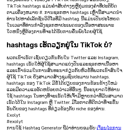
TikTok hashtags ແມ່ນຄໍາສັບຕ່າງໆຫຼືກຸ່ມຂອງຄໍາທີ່ປະຕິບັດ
ຕາມເຄື່ອງຫມາຍ #. ການຊອກຫາ hashtags ເຫຼົ່ານີ້ສາມາດນໍາ
ທ່ານໄປຫາຄໍເລັກຊັນວິດີໂອທີ່ມີ hashtag. ນີ້ແມ່ນເປັນປະໂຫຍດ
ໃນເວລາທີ່ທ່ານກໍາລັງຊອກຫາປະເພດຂອງເນື້ອຫາສະເພາະ
ໃດຫນຶ່ງຫຼືຕ້ອງການທີ່ຈະໄດ້ຮັບການຄົ້ນພົບໂດຍຜູ້ໃຊ້.
hashtags ເຮັດວຽກຢູ່ໃນ TikTok ບໍ?
ພວກ​ເຂົາ​ເຮັດ! ເຊັ່ນດຽວກັນກັບໃນ Twitter ແລະ Instagram,
hashtags ເຮັດໃຫ້ຜູ້ໃຊ້ສາມາດແບ່ງປັນແລະຊອກຫາເນື້ອຫາ
ແລະເຂົ້າຮ່ວມໃນການສົນທະນາກ່ຽວກັບຫົວຂໍ້ທີ່ພວກເຂົາສົນໃຈ.
ຜູ້ໃຊ້ TikTok ຍັງສາມາດສ້າງຊຸມຊົນປະມານ hashtags.
hashtags ຂອງ TikTok ມີຂໍ້ໄດ້ປຽບຂອງການຂ້ອນຂ້າງໃຫມ່
ແລະມີຄວາມແອອັດຫນ້ອຍກວ່າເວທີອື່ນໆ. ນີ້ອະນຸຍາດໃຫ້ທ່ານ
ໃຊ້ hashtags ໃນທາງທີ່ຈະເຮັດໃຫ້ເຈົ້າມີຫຼາຍກວ່າທີ່ມັນສາມາດ
ເຮັດໄດ້ໃນ Instagram ຫຼື Twitter. ມີໂອກາດທີ່ດີກວ່າທີ່ຈະຂຶ້ນ
ອັນດັບຂອງ hashtags ທີ່ກ່ຽວຂ້ອງກັບ niche ຂອງທ່ານ.
Exolyt
#exolyt
ການໃຊ້ Hashtag Generator ຖືວ່າທ່ານຍອມຮັບ
ເງື່ອນໄຂການ