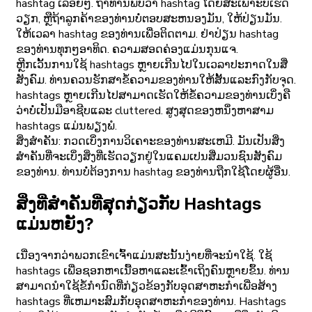
hashtag ເລື້ອຍໆ. ຖ້າທ່ານພົບວ່າ hashtag ໂດຍສະເພາະບໍ່ເຮັດ
ວຽກ, ຫຼືຖ້າລູກຄ້າຂອງທ່ານບໍ່ຕອບສະຫນອງມັນ, ໃຫ້ປ່ຽນມັນ.
ໃຫ້ເວລາ hashtag ຂອງທ່ານເພື່ອຕິດຕາມ. ຢ່າປ່ຽນ hashtag
ຂອງທ່ານທຸກໆອາທິດ. ຄວາມສອດຄ່ອງແມ່ນກຸນແຈ.
ຫຼີກເວັ້ນການໃຊ້ hashtags ຫຼາຍເກີນໄປໃນເວລາປະກາດໃນສື່
ສັງຄົມ. ທ່ານຄວນຮັກສາຂໍ້ຄວາມຂອງທ່ານໃຫ້ສັ້ນແລະກົງກັບຈຸດ.
hashtags ຫຼາຍເກີນໄປສາມາດເຮັດໃຫ້ຂໍ້ຄວາມຂອງທ່ານເບິ່ງຄື
ວ່າບໍ່ເປັນມືອາຊີບແລະ cluttered. ສູງສຸດຂອງຫນຶ່ງຫາສາມ
hashtags ແມ່ນພຽງພໍ.
ສິ່ງສໍາຄັນ: ກວດເບິ່ງການວິເຄາະຂອງທ່ານສະເຫມີ. ມັນເປັນສິ່ງ
ສໍາຄັນທີ່ຈະເບິ່ງສິ່ງທີ່ເຮັດວຽກຢູ່ໃນແຄມເປນສື່ມວນຊົນສັງຄົມ
ຂອງທ່ານ. ທ່ານບໍ່ຕ້ອງການ hashtag ຂອງທ່ານຖືກໃຊ້ໂດຍຜູ້ອື່ນ.
ສິ່ງທີ່ສໍາຄັນທີ່ສຸດກ່ຽວກັບ Hashtags
ແມ່ນຫຍັງ?
ເນື່ອງຈາກວ່າພວກເຂົາເຈົ້າແມ່ນສະນັ້ນງ່າຍທີ່ຈະນໍາໃຊ້. ໃຊ້
hashtags ເພື່ອຊອກຫາເນື້ອຫາແລະເຂົ້າເຖິງຄົນຫຼາຍຂຶ້ນ. ທ່ານ
ສາມາດນໍາໃຊ້ຂໍ້ກໍານົດທີ່ກ່ຽວຂ້ອງກັບອຸດສາຫະກໍາເພື່ອສ້າງ
hashtags ທີ່ເຫມາະສົມກັບອຸດສາຫະກໍາຂອງທ່ານ. Hashtags