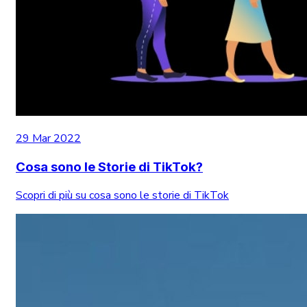
29 Mar 2022
Cosa sono le Storie di TikTok?
Scopri di più su cosa sono le storie di TikTok