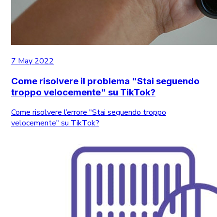
7 May 2022
Come risolvere il problema "Stai seguendo
troppo velocemente" su TikTok?
Come risolvere l’errore "Stai seguendo troppo
velocemente" su TikTok?