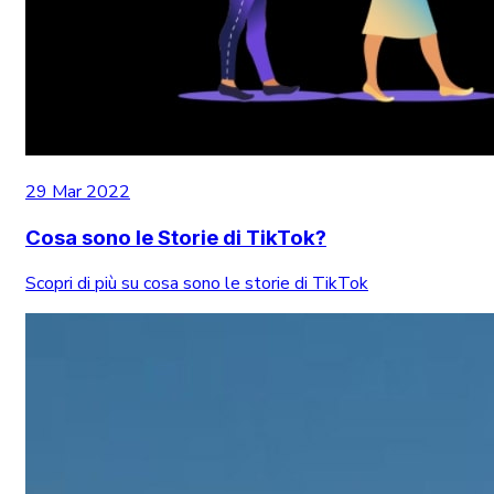
29 Mar 2022
Cosa sono le Storie di TikTok?
Scopri di più su cosa sono le storie di TikTok