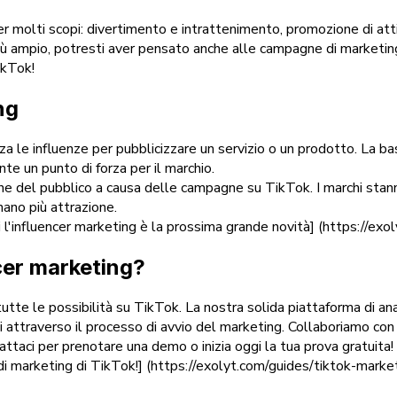
per molti scopi: divertimento e intrattenimento, promozione di at
ù ampio, potresti aver pensato anche alle campagne di marketing e
ikTok!
ng
za le influenze per pubblicizzare un servizio o un prodotto. La bas
nte un punto di forza per il marchio.
nzione del pubblico a causa delle campagne su TikTok. I marchi sta
nano più attrazione.
ui l'influencer marketing è la prossima grande novità] (https://ex
cer marketing?
 tutte le possibilità su TikTok. La nostra solida piattaforma di an
i attraverso il processo di avvio del marketing. Collaboriamo con 
ttaci per prenotare una demo o inizia oggi la tua prova gratuita!
e di marketing di TikTok!] (https://exolyt.com/guides/tiktok-mark