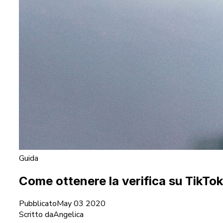
Guida
Come ottenere la verifica su TikTo
Pubblicato
May 03 2020
Scritto da
Angelica