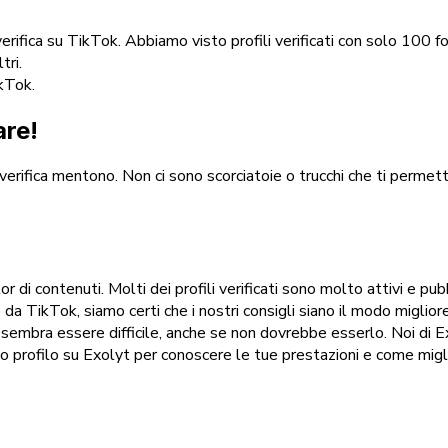
ifica su TikTok. Abbiamo visto profili verificati con solo 100 fo
tri.
ikTok.
are!
la verifica mentono. Non ci sono scorciatoie o trucchi che ti perme
ator di contenuti. Molti dei profili verificati sono molto attivi e 
 da TikTok, siamo certi che i nostri consigli siano il modo miglior
sembra essere difficile, anche se non dovrebbe esserlo. Noi di Exo
tuo profilo su Exolyt per conoscere le tue prestazioni e come migl