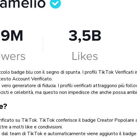
 piccolo badge blu con il segno di spunta. I profili TikTok Verifica
 testo Account Verificato.
n vero generatore di fiducia. I profili verificati attraggono più f
usicisti e celebrità, ma questo non impedisce che anche possa ambir
e?
rificato su TikTok. TikTok conferisce il badge Creator Popolare a
re a molti like e condivisioni.
 dal team di TikTok e automaticamente viene aggiunto il badge Cr