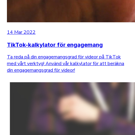
14 Mar 2022
TikTok-kalkylator för engagemang
Ta reda på din engagemangsgrad för videor på TikTok
med vårt verktyg! Använd vår kalkylator för att beräkna
din engagemangsgrad för videor!