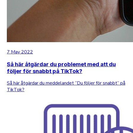
7 May 2022
Så här åtgärdar du problemet med att du
följer för snabbt på TikTok?
Så här åtgärdar du meddelandet ”Du följer för snabbt” på
TikTok?