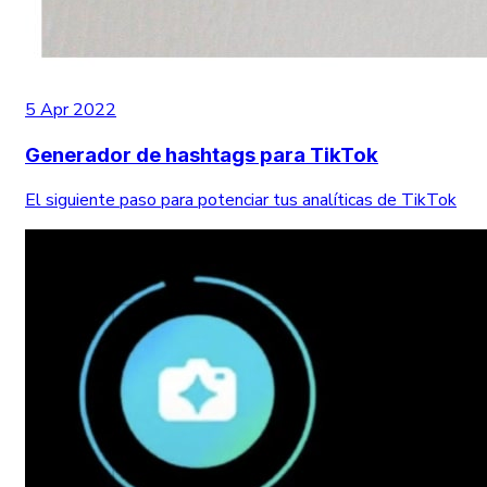
5 Apr 2022
Generador de hashtags para TikTok
El siguiente paso para potenciar tus analíticas de TikTok