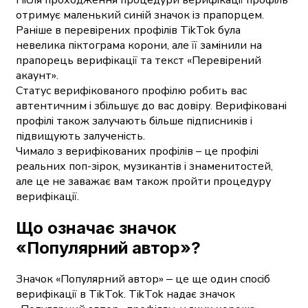
Після проходження процедури верифікації профіль
отримує маленький синій значок із прапорцем.
Раніше в перевірених профілів TikTok була
невелика піктограма корони, але її замінили на
прапорець верифікації та текст «Перевірений
акаунт».
Статус верифікованого профілю робить вас
автентичним і збільшує до вас довіру. Верифіковані
профілі також залучають більше підписників і
підвищують залученість.
Чимало з верифікованих профілів – це профілі
реальних поп-зірок, музикантів і знаменитостей,
але це не заважає вам також пройти процедуру
верифікації.
Що означає значок
«Популярний автор»?
Значок «Популярний автор» ‒ це ще один спосіб
верифікації в TikTok. TikTok надає значок