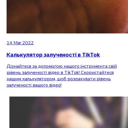
14 Mar 2022
Калькулятор залученості в TikTok
Дізнайтеся за допомогою нашого інструмента свій
рівень залученості відео в TikTok! Скористайтеся
нашим калькулятором, щоб розрахувати рівень
залученості вашого відео!