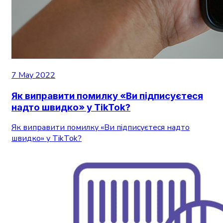
7 May 2022
Як виправити помилку «Ви підписуєтеся
надто швидко» у TikTok?
Як виправити помилку «Ви підписуєтеся надто
швидко» у TikTok?