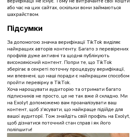
верифікації не існує. Тому не витрачайте свої кошти
або час на цих сайтах, оскільки вони займаються
шахрайством.
Підсумки
За допомогою значка верифікації TikTok виділяє
найкращих авторів контенту. Багато з перевірених
профілів дуже активні та щодня публікують
високоякісний контент. Попри те, що TikTok
зберігає в секреті поточну процедуру верифікації,
ми впевнені, що наші поради є найкращим способом
пройти перевірку в TikTok.
Хоча нарощувати аудиторію та отримати багато
підписників не просто, це не так вже й складно. Ми
на Exolyt допоможемо вам проаналізувати ваш
контент, щоб з'ясувати, що найкраще підійде для
вашої аудиторії. Тож знайдіть свій профіль на Exolyt,
щоб дізнатися поточний стан справ і як його
поліпшити!