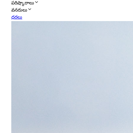
పరిష్కారాలు
వనరులు
ధరలు