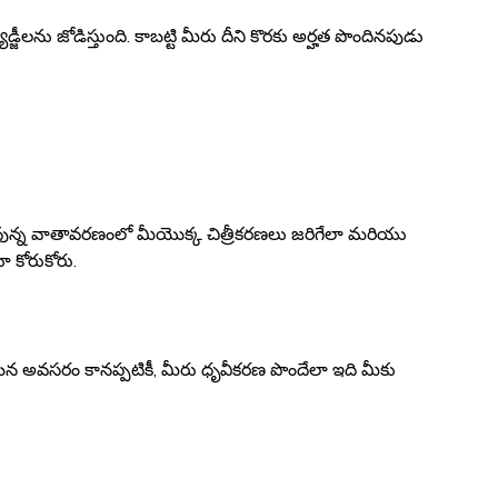
జీలను జోడిస్తుంది. కాబట్టి మీరు దీని కొరకు అర్హత పొందినపుడు
తురు వున్న వాతావరణంలో మీయొక్క చిత్రీకరణలు జరిగేలా మరియు
 కోరుకోరు.
ితమైన అవసరం కానప్పటికీ, మీరు ధృవీకరణ పొందేలా ఇది మీకు