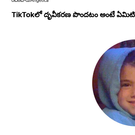
రచించారు
Angelica
TikTokలో దృవీకరణ పొందటం అంటే ఏమిట