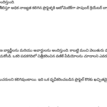
ందిస్తుంది.
 అధిక నాణ్యత కలిగిన ప్రొఫైళ్ళకి ఆటోమెటిక్‌గా పాపులర్ క్రియేటర్ బ్యాడ్
ృవీకరణ బ్యాడ్జీలను మరియు అవార్డులను అందిస్తుంది. కాబట్టి మంచి వెలు
చుకోండి. ఒకరి పడకగదిలో చిత్రీకరించిన వణికే వీడియోలను చూడాలని ఎవరూ
 అనుచరులని కలిగివుంటాయి. ఇది ఒక ధృవీకరించబడిన ప్రొఫైల్ కొరకు ఖచ్చ