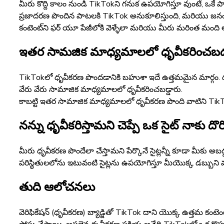
మీరు కొద్ది కాలం నుండి TikTokని గనుక ఉపయోగిస్తూ వుంటే, ఒకే
ప్రజాదరణ పొందిన పాటలకి TikTok అనుకూలిస్తుంది, మరియు జన
కంటెంట్‌ని ఫర్ యూ పేజీలోకి వెళ్ళేలా మరియు మీరు మరింత మంది
ఇతర సామజిక మాధ్యమాలలో ధృవీకరించబ
TikTokలో ధృవీకరణ పొందడానికి బహుశా ఇదే ఉత్తమమైన మార్గం. 
వేరు వేరు సామాజిక మాధ్యమాలలో ధృవీకరించబడ్డారు.
కాబట్టి ఇతర సామాజిక మాధ్యమాలలో ధృవీకరణ పొంది వాటిని Tik
నన్ను ధృవీకరిస్తామని చెప్పే ఒక సైట్ నాకు దొరి
మీరు ధృవీకరణ పొందేలా చేస్తామని పేర్కొనే సైట్లన్నీ కూడా మీకు అబద
పరిస్థితులలోను ఇటువంటి సైట్లను ఉపయోగిస్తూ మీయొక్క డబ్బున
తుది ఆలోచనలు
వెరిఫికేషన్ (ధృవీకరణ) బ్యాడ్జితో TikTok దాని యొక్క ఉత్తమ కంటెంట్ 