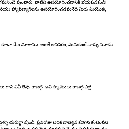
మీరు గమనించే వుంటారు. వాటిని ఉపయోగించడానికి భయపడకండి!
రియు హ్యాష్‌ట్యాగ్‌లను ఉపయోగించడమనేది మీరు మీయొక్క
్ళని కూడా మేం చూశాము. అంతే అవసరం, ఎందుకంటే వాళ్ళు మూడు
గాని ఏవీ లేవు. కాబట్టి, అవి స్కాములు కాబట్టి ఎట్టి
ళ్ళు చురుగ్గా వుండి, ప్రతీరోజు అధిక నాణ్యత కలిగిన కంటెంట్‌ని