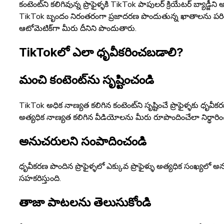
కంటెంట్‌ని కలిగివున్న ప్రొఫైళ్ళకి TikTok పాపులర్ క్రియేటర్ బ్యాడ్జీని అ
TikTok బృందం నిరంతరంగా ప్రజాదరణ పొందుతున్న ఖాతాలను పరిశీలిస్తూ
ఆటోమెటిక్‌గా మీరు దీనిని పొందుతారు.
TikTokలో ఎలా ధృవీకరించబడాలి?
మంచి కంటెంట్‌ను సృష్టించండి
TikTok అధిక నాణ్యత కలిగిన కంటెంట్‌ని సృష్టించే ప్రొఫైళ్ళకు ధ
అత్యధిక నాణ్యత కలిగిన వీడియోలను మీరు రూపొందించేలా నిర్థారిం
అనుచరులని సంపాదించండి
ధృవీకరణ పొందిన ప్రొఫైళ్ళలో ఎక్కువ ప్రొఫైళ్ళు అత్యధిక సంఖ్యలో
సహకరిస్తుంది.
తాజా పాటలను తెలుసుకోండి