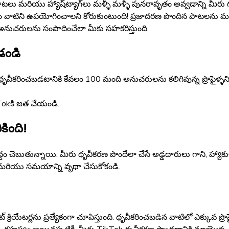
 పాటలు మరియు హ్యాష్‌ట్యాగ్‌లు మళ్ళీ మళ్ళీ పునరావృతం అవ్వడాన్ని 
ం వాటిని ఉపయోగించాలని కోరుకుంటుంది! ప్రజాదరణ పొందిన పాటలను మ
 అనుచరులను సంపాదించేలా మీకు సహకరిస్తుంది.
డండి
ధృవీకరించబడటానికి కేవలం 100 మంది అనుచరులను కలిగివున్న ప్రొఫైళ
Tokకి జత చేయండి.
కింది!
్దం చెబుతున్నాయి. మీరు ధృవీకరణ పొందేలా చేసే అడ్డదారులు గాని, హ్యాకులు 
ి మరియు సమయాన్ని వృథా చేసుకోకండి.
క్రియేటర్లను ప్రత్యేకంగా చూపిస్తుంది. ధృవీకరించబడిన వాటిలో ఎక్కువ ప్రొఫై