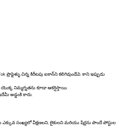
ొఫైళ్ళు చిన్న కిరీటపు ఐకాన్‌ని కలిగివుండేవి. కాని ఇప్పుడు
యొక్క నిమ్మగ్నతను కూడా ఆకర్షిస్తాయి.
ేమీ అడ్డంకి కాదు.
క్కువ సంఖ్యలో వీక్షణలని, లైకులని మరియు షేర్లను పొందే పోస్టుల