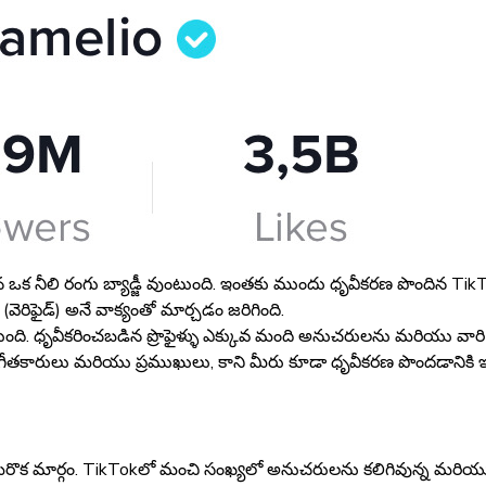
 నీలి రంగు బ్యాడ్జీ వుంటుంది. ఇంతకు ముందు ధృవీకరణ పొందిన TikTok ప్ర
ెరిఫైడ్) అనే వాక్యంతో మార్చడం జరిగింది.
చుతుంది. ధృవీకరించబడిన ప్రొఫైళ్ళు ఎక్కువ మంది అనుచరులను మరియు వారి 
సంగీతకారులు మరియు ప్రముఖులు, కాని మీరు కూడా ధృవీకరణ పొందడానికి ఇద
ి మరొక మార్గం. TikTokలో మంచి సంఖ్యలో అనుచరులను కలిగివున్న మరియు ఎ