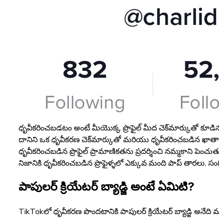
ధృవీకరించబడటం అంటే మీయొక్క ప్రొఫైల్ మీద చెక్‌మార్కుతో కూడిన ఒక
దానిని ఒక ధృవీకరణ చెక్‌మార్కుతో మరియు ధృవీకరించబడిన ఖాతా (వ
ధృవీకరించబడిన ప్రొఫైల్ ప్రామాణికతను ప్రదర్శించి నమ్మకాని పెం
నిజానికి ధృవీకరించబడిన ప్రొఫైళ్ళలో ఎక్కువ మంది పాప్ తారలు, 
పాపులర్ క్రియేటర్ బ్యాడ్జి అంటే ఏమిటి?
TikTokలో ధృవీకరణ పొందటానికి పాపులర్ క్రియేటర్ బ్యాడ్జి అనేద