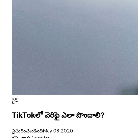
గైడ్
TikTokలో వెరిఫై ఎలా పొందాలి?
ప్రచురించబడింది
May 03 2020