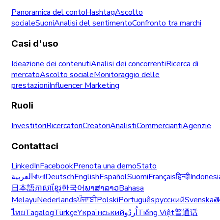
Panoramica del conto
Hashtag
Ascolto
sociale
Suoni
Analisi del sentimento
Confronto tra marchi
Casi d'uso
Ideazione dei contenuti
Analisi dei concorrenti
Ricerca di
mercato
Ascolto sociale
Monitoraggio delle
prestazioni
Influencer Marketing
Ruoli
Investitori
Ricercatori
Creatori
Analisti
Commercianti
Agenzie
Contattaci
LinkedIn
Facebook
Prenota una demo
Stato
العربية
বাংলা
Deutsch
English
Español
Suomi
Français
हिन्दी
Indonesi
日本語
ភាសាខ្មែរ
한국어
ພາສາລາວ
Bahasa
Melayu
Nederlands
ਪੰਜਾਬੀ
Polski
Português
русский
Svenska
త
ไทย
Tagalog
Türkçe
Yкраїнський
اُردُو
Tiếng Việt
普通话