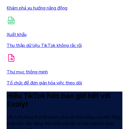
Khám phá xu hướng năng động
Xuất khẩu
Thu thập dữ liệu TikTok không rắc rối
Thư mục thông minh
Tổ chức để đơn giản hóa việc theo dõi
Hiểu TikTok hơn bao giờ hết với
Exolyt
Lên lịch dùng thử để khám phá các khả năng của nền tảng
hoặc bắt đầu dùng thử miễn phí để có trải nghiệm trực