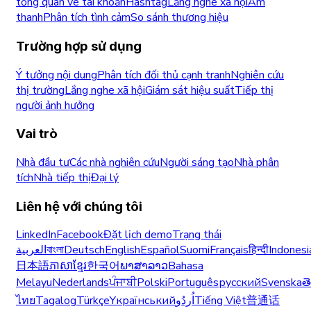
tổng quan vê tai khoản
Hashtag
Lắng nghe xã hội
Âm
thanh
Phân tích tình cảm
So sánh thương hiệu
Trường hợp sử dụng
Ý tưởng nội dung
Phân tích đối thủ cạnh tranh
Nghiên cứu
thị trường
Lắng nghe xã hội
Giám sát hiệu suất
Tiếp thị
người ảnh hưởng
Vai trò
Nhà đầu tư
Các nhà nghiên cứu
Người sáng tạo
Nhà phân
tích
Nhà tiếp thị
Đại lý
Liên hệ với chúng tôi
LinkedIn
Facebook
Đặt lịch demo
Trạng thái
العربية
বাংলা
Deutsch
English
Español
Suomi
Français
हिन्दी
Indonesi
日本語
ភាសាខ្មែរ
한국어
ພາສາລາວ
Bahasa
Melayu
Nederlands
ਪੰਜਾਬੀ
Polski
Português
русский
Svenska
త
ไทย
Tagalog
Türkçe
Yкраїнський
اُردُو
Tiếng Việt
普通话