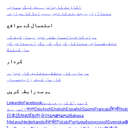
اکاؤنٹ کا جائزہ
ہیش ٹیگز
سماجی
سننا
آوازیں
جذبات کا تجزیہ
برانڈ کا موازنہ
استعمال کے مواقع
مواد کا خیال
مسابقتی تجزیہ
مارکیٹ کی
تحقیق
سماجی سننا
کارکردگی کی نگرانی
متاثر کن
مارکیٹنگ
کردار
سرمایہ کار
محققین
تخلیق کار
تجزیہ
کار
مارکیٹرز
ایجنسیاں
ہم سے رابطہ کریں
ڈیمو بُک کریں
حیثیت
Facebook
LinkedIn
Ind
हिन्दी
Français
Suomi
Español
English
Deutsch
বাংলা
العربية
日本語
ភាសាខ្មែរ
한국어
ພາສາລາວ
Bahasa
Melayu
Nederlands
ਪੰਜਾਬੀ
Polski
Português
русский
Svenska
త