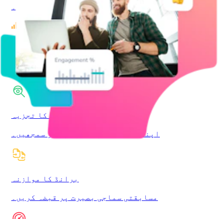
سامعین کے نقطہ نظر کو کھولیں۔
آوازیں
رجحان ساز آوازیں دریافت کریں۔
جذبات کا تجزیہ
اپنے سامعین کو بہتر طور پر سمجھیں۔
برانڈ کا موازنہ
مسابقتی سماجی بصیرت پر قبضہ کریں۔