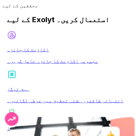
محققین کے لیے
کے لیے Exolyt استعمال کریں۔
اکاؤنٹ کا جائزہ
مجموعی اکاؤنٹ کا جائزہ حاصل کریں۔
ہیش ٹیگز
انتہائی طاقتور ہشتہ تحقیق میں غوطہ لگائیں۔
سماجی سننا