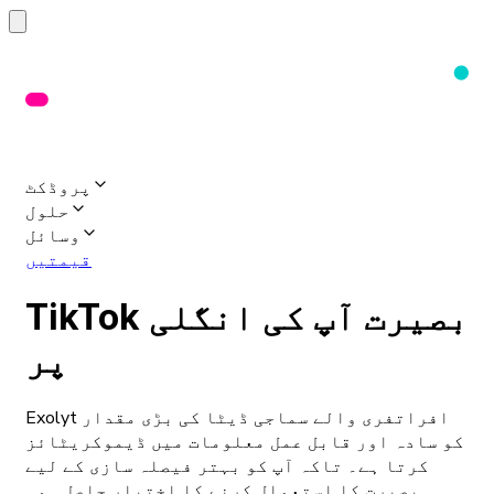
پروڈکٹ
حلول
وسائل
قیمتیں
TikTok بصیرت آپ کی انگلی
پر
Exolyt افراتفری والے سماجی ڈیٹا کی بڑی مقدار
کو سادہ اور قابل عمل معلومات میں ڈیموکریٹائز
کرتا ہے۔ تاکہ آپ کو بہتر فیصلہ سازی کے لیے
بصیرت کا استعمال کرنے کا اختیار حاصل ہو۔