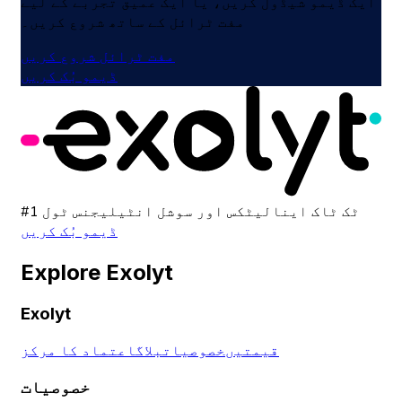
ایک ڈیمو شیڈول کریں، یا ایک عمیق تجربے کے لیے
مفت ٹرائل کے ساتھ شروع کریں۔
مفت ٹرائل شروع کریں
ڈیمو بُک کریں
#1 ٹک ٹاک اینالیٹکس اور سوشل انٹیلیجنس ٹول
ڈیمو بُک کریں
Explore Exolyt
Exolyt
قیمتیں
خصوصیات
بلاگ
اعتماد کا مرکز
خصوصیات