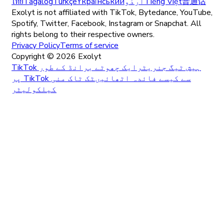
普通话
Tiếng Việt
اُردُو
Yкраїнський
Türkçe
Tagalog
ไทย
Exolyt is not affiliated with TikTok, Bytedance, YouTube,
Spotify, Twitter, Facebook, Instagram or Snapchat. All
rights belong to their respective owners.
Privacy Policy
Terms of service
Copyright ©
2026
Exolyt
TikTok ہیش ٹیگ جنریٹر
ایک چھوٹے برانڈ کے طور
پر TikTok سے کیسے فائدہ اٹھائیں
ٹک ٹاک منی
کیلکولیٹر