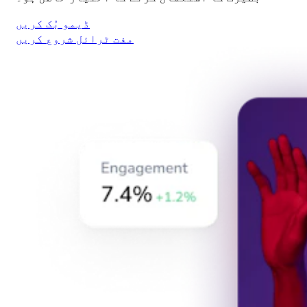
ڈیمو بُک کریں
مفت ٹرائل شروع کریں