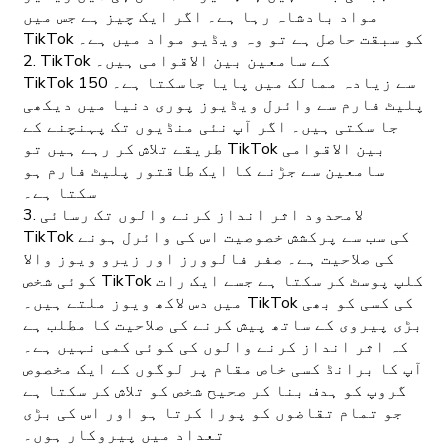
مواد بادشاہ رہا ہے۔ اگر ایک چیز ہے جس میں
TikTok کو سبقت حاصل ہے تو وہ ویڈیو مواد میں ہے۔
2. TikTok کے سامعین بین الاقوامی ہیں۔
TikTok 150 سے زیادہ ممالک میں پایا جاسکتا ہے۔
پلیٹ فارم سے وائرل ویڈیوز پوری دنیا میں دیکھی
جا سکتی ہیں۔ اگر آپ نئی منڈیوں تک پہنچنے کے
طریقے تلاش کر رہے ہیں تو TikTok بین الاقوامی
سامعین سے جڑنے کا ایک طاقتور پلیٹ فارم ہو
سکتا ہے۔
3. لامحدود اثر انداز کرنے والوں تک رسائی
TikTok کی سب سے پرکشش خصوصیت اس کی وائرل ہونے
کی صلاحیت ہے۔ صفر فالوورز اور زیرو ویوز والا
کوئی شخص TikTok کلپ پوسٹ کر سکتا ہے جسے ایک رات
میں دس لاکھ ویوز ملتے ہیں۔ TikTok کی کسی کو بھی
بڑی پیروی کے ساتھ پیش کرنے کی صلاحیت کا مطلب ہے
کہ اثر انداز کرنے والوں کی کوئی کمی نہیں ہے۔
آپ کا برانڈ کسی خاص مقام پر لوگوں کے ایک مخصوص
گروپ کو ہدف بنا کر صحیح شخص کو تلاش کر سکتا ہے
جو تمام تقاضوں کو پورا کرتا ہو اور اس کی بڑی
تعداد میں پیروکار ہوں۔