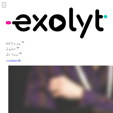
پروڈکٹ
حلول
وسائل
قیمتیں