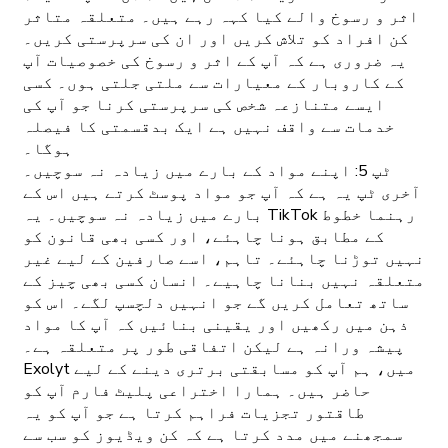
اثر و رسوخ والے کیا کہہ رہے ہیں۔ متعلقہ متاثر
کن افراد کو تلاش کریں اور ان کی سرپرستی کریں۔
یہ ضروری ہے کہ آپ کے اثر و رسوخ کی خصوصیات آپ
کے کاروبار کے معیارات سے ملتی جلتی ہوں۔ کسی
ایسے متنازعہ شخص کی سرپرستی کرنا جو آپ کی
خدمات سے واقف نہیں ہے ایک بدقسمتی کا فیصلہ
ہوگا۔
ٹپ 5: اپنے مواد کے بارے میں زیادہ نہ سوچیں۔
آخری ٹپ یہ ہے کہ آپ جو مواد پوسٹ کرتے ہیں اس کے
بارے میں زیادہ نہ سوچیں۔ یہ TikTok رہنما خطوط
کے مطابق ہونا چاہئے، اور کسی بھی قانون کو
نہیں توڑنا چاہئے۔ تاہم، اسے صارفین کے لیے غیر
متعلقہ نہیں بنانا چاہیے۔ انسان کسی بھی چیز کے
ساتھ تعامل کریں گے جو انہیں دلچسپ لگے۔ اس کو
ذہن میں رکھیں اور یقینی بنائیں کہ آپ کا مواد
پیشہ ورانہ ہے لیکن اتفاقی طور پر متعلقہ ہے۔
Exolyt میں، ہم آپ کو مسابقتی برتری دینے کے لیے
حاضر ہیں۔ ہمارا اختراعی پلیٹ فارم آپ کو
طاقتور تجزیات فراہم کرتا ہے جو آپ کو یہ
سمجھنے میں مدد کرتا ہے کہ کن ویڈیوز کو سب سے