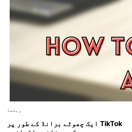
رہنما
ایک چھوٹے برانڈ کے طور پر TikTok