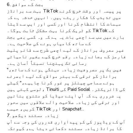
6. بجٹ کے موافق
بہت سے برانڈز TikTok پر پیسہ اور وقت خرچ کرنے
میں تذبذب کا شکار رہتے ہیں۔ انہیں خدشہ ہے کہ
مہمات کا انتظام کرنا اور کسی اور ایپ سے ڈیٹا
کو ٹریک کرنا بہت مشکل ثابت ہوگا۔ TikTok کے
بارے میں سب سے اچھی بات یہ ہے کہ وہ کسی بھی بجٹ
کے ساتھ کامیاب ہونے کی صلاحیت ہے۔
غیر معروف برانڈز کے لیے اچھی طرح سے قائم پلیٹ
فارمز کے بجائے زیادہ رقم خرچ کیے بغیر نامیاتی
رسائی تک پہنچنا نسبتاً آسان ہے۔
"فیس بک پر مصروفیت زیادہ مہنگی ہونے کے ساتھ،
برانڈز کو ترقی کے بہتر مواقع کے لیے ابھرتے
ہوئے سماجی چینلز پر غور کرنا چاہیے،" کیٹی
لوسی کہتی ہیں، Tinuiti کی Paid Social کی ڈائریکٹر۔
یہ ضروری ہے کہ آپ اپنے میڈیا کو متنوع بنائیں
اور ترقی کی زیادہ صلاحیت والے علاقوں میں محور
کریں، جیسے TikTok اور Snapchat۔
7. زیادہ مستند دیکھو
آپ کے ویڈیوز کی کم پیداواری قدروں کی وجہ سے آپ
کا برانڈ زیادہ مستند دکھائی دیتا ہے، کیونکہ