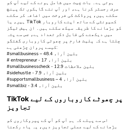
ہوتی ہے۔ بات چیت میں شامل ہونے کے لیے آپ کو
صرف رجسٹر کرنا ہے، اور آپ نئے گاہکوں تک پہنچ
سکتے ہیں، پروڈکٹ کی فروخت میں اضافہ کر سکتے
ہیں، یا TikTok کمیونٹی کے ساتھ اپنے کاروبار
کو بڑھانے کا طریقہ سیکھ سکتے ہیں۔ ان ہیش ٹیگز
میں دیکھنے کی قابل ذکر تعداد ہے، جس سے پتہ
چلتا ہے کہ پلیٹ فارم پر چھوٹی کاروباری گفتگو
کیسے پروان چڑھتی ہے:
#smallbusiness – 48.4 بلین آراء
# entrepreneur - 17 بلین آراء
#smallbusinesscheck - 12.9 بلین ملاحظات
#sidehustle - 7.9 بلین آراء
#supportsmallbusiness – 4 بلین آراء
#smallbiz - 3.4 بلین آراء
TikTok پر چھوٹے کاروباروں کے لیے
تجاویز
اس سے پہلے کہ ہم آپ کو آپ کے پیروکاروں کو
بڑھانے کے لیے عملی تجاویز دیں، یہ یاد رکھنا