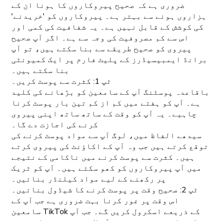
ضروری ہے کہ صحیح پیروکاروں کا ہونا ان کے
ہزاروں ہونے سے بہتر ہے۔ پیروکاروں کو 'خریدنے'
کی کوشش کے قابل نہیں ہے۔ یہ شفافیت کی کمی اور
اس سے کم مصروفیت کی وجہ سے ہے۔ اگر آپ صحیح
پیروی کو صحیح طریقے سے بنا سکتے ہیں، تو آپ
برانڈ ایمبیسیڈرز کے پلیٹ فارم پر ایک کمیونٹی
بنا سکتے ہیں۔
ٹپ 1: کثرت سے پوسٹ کریں۔
باقاعدہ پوسٹنگ آپ کے سامعین کو بڑھانے کی کلید
ہے۔ آپ کو ہفتے میں کم از کم تین بار پوسٹ کرنا
چاہیے۔ یہ آپ کو وقت کے ساتھ ساتھ اپنی پیروی
کرنے کی اجازت دے گا۔
سیدھے الفاظ میں، لوگ آپ سے مواد پوسٹ کرنے کی
توقع کرتے ہیں جب وہ آپ کے اکاؤنٹ کی پیروی کرتے
ہیں۔ کثرت سے پوسٹ کرنے میں ناکامی کے نتیجے
میں آپ پیروکاروں کو کھو سکتے ہیں۔ آپ کو ٹریک
پر رکھنے کے لیے مواد کیلنڈر بنائیں۔
ٹپ 2: صحیح وقت پر پوسٹ کرنے کا شیڈول بنائیں۔
اس وقت پر غور کرنا بہت ضروری ہے جب آپ کے
سامعین TikTok کے ذریعے اسکرول کریں گے۔ جب آپ