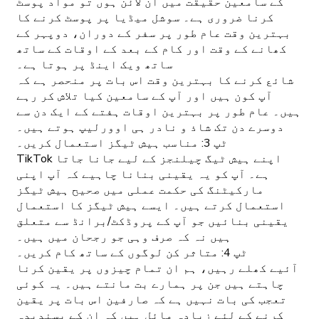
کے سامعین حقیقت میں آن لائن ہوں تو مواد پوسٹ
کرنا ضروری ہے۔ سوشل میڈیا پر پوسٹ کرنے کا
بہترین وقت عام طور پر سفر کے دوران، دوپہر کے
کھانے کے وقت اور کام کے بعد کے اوقات کے ساتھ
ساتھ ویک اینڈ پر ہوتا ہے۔
شائع کرنے کا بہترین وقت اس بات پر منحصر ہے کہ
آپ کون ہیں اور آپ کے سامعین کیا تلاش کر رہے
ہیں۔ عام طور پر بہترین اوقات ہفتے کے ایک دن سے
دوسرے دن تک شاذ و نادر ہی اوورلیپ ہوتے ہیں۔
ٹپ 3: مناسب ہیش ٹیگز استعمال کریں۔
TikTok اپنے ہیش ٹیگ چیلنجز کے لیے جانا جاتا
ہے۔ آپ کو یہ یقینی بنانا چاہیے کہ آپ اپنی
مارکیٹنگ کی حکمت عملی میں صحیح ہیش ٹیگز
استعمال کرتے ہیں۔ ایسے ہیش ٹیگز کا استعمال
یقینی بنائیں جو آپ کے پروڈکٹ/برانڈ سے متعلق
ہیں نہ کہ صرف وہی جو رجحان میں ہیں۔
ٹپ 4: متاثر کن لوگوں کے ساتھ کام کریں۔
آئیے کھلے رہیں، ہم ان تمام چیزوں پر یقین کرنا
چاہتے ہیں جن پر ہمارے بت مانتے ہیں۔ یہ کوئی
تعجب کی بات نہیں ہے کہ صارفین اس بات پر یقین
کرنے کے لئے زیادہ مائل ہیں کہ ان کے پسندیدہ