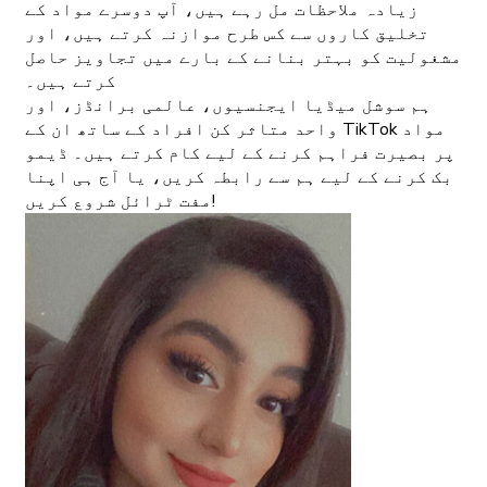
زیادہ ملاحظات مل رہے ہیں، آپ دوسرے مواد کے
تخلیق کاروں سے کس طرح موازنہ کرتے ہیں، اور
مشغولیت کو بہتر بنانے کے بارے میں تجاویز حاصل
کرتے ہیں۔
ہم سوشل میڈیا ایجنسیوں، عالمی برانڈز، اور
واحد متاثر کن افراد کے ساتھ ان کے TikTok مواد
پر بصیرت فراہم کرنے کے لیے کام کرتے ہیں۔ ڈیمو
بک کرنے کے لیے ہم سے رابطہ کریں، یا آج ہی اپنا
مفت ٹرائل شروع کریں!