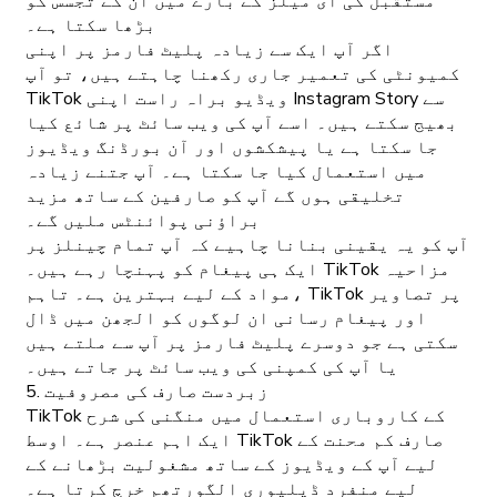
مستقبل کی ای میلز کے بارے میں ان کے تجسس کو
بڑھا سکتا ہے۔
اگر آپ ایک سے زیادہ پلیٹ فارمز پر اپنی
کمیونٹی کی تعمیر جاری رکھنا چاہتے ہیں، تو آپ
TikTok ویڈیو براہ راست اپنی Instagram Story سے
بھیج سکتے ہیں۔ اسے آپ کی ویب سائٹ پر شائع کیا
جا سکتا ہے یا پیشکشوں اور آن بورڈنگ ویڈیوز
میں استعمال کیا جا سکتا ہے۔ آپ جتنے زیادہ
تخلیقی ہوں گے آپ کو صارفین کے ساتھ مزید
براؤنی پوائنٹس ملیں گے۔
آپ کو یہ یقینی بنانا چاہیے کہ آپ تمام چینلز پر
ایک ہی پیغام کو پہنچا رہے ہیں۔ TikTok مزاحیہ
مواد کے لیے بہترین ہے۔ تاہم، TikTok پر تصاویر
اور پیغام رسانی ان لوگوں کو الجھن میں ڈال
سکتی ہے جو دوسرے پلیٹ فارمز پر آپ سے ملتے ہیں
یا آپ کی کمپنی کی ویب سائٹ پر جاتے ہیں۔
5. زبردست صارف کی مصروفیت
TikTok کے کاروباری استعمال میں منگنی کی شرح
ایک اہم عنصر ہے۔ اوسط TikTok صارف کم محنت کے
لیے آپ کے ویڈیوز کے ساتھ مشغولیت بڑھانے کے
لیے منفرد ڈیلیوری الگورتھم خرچ کرتا ہے۔