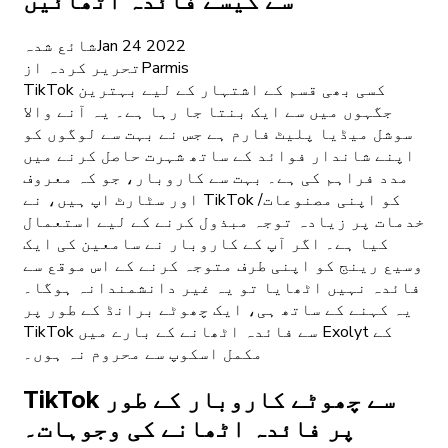
سے کیسے فائدہ اٹھائیں
Jan 24 2022
شائع شدہ
Parmis
تحریر کردہ از
TikTok کسی بھی قسم کے اشتہار کے لیے بہترین
جگہوں میں سے ایک بنتا جا رہا ہے۔ یہ آنے والا
سوشل میڈیا پلیٹ فارم ہے جس نے بہت سے لوگوں کو
اپنے شاندار فوائد کے ساتھ شہرت حاصل کرنے میں
مدد فراہم کی ہے۔ بہت سے کاروبار، جو کہ معروف
اور سٹارٹ اپ ہیں، نے TikTok کو اپنی مصنوعات/
خدمات پر زیادہ توجہ مبذول کرنے کے لیے استعمال
کیا ہے۔ اگر آپ کے کاروبار نے سامعین کی ایک
وسیع رینج کو اپنی طرف متوجہ کرنے کے اس موقع سے
فائدہ نہیں اٹھایا تو یہ غیر دانشمندانہ ہوگا۔
یہ کہنے کے ساتھ ہی، ایک چھوٹے برانڈ کے طور پر
TikTok سے فائدہ اٹھانے کے بارے میں Exolyt کے
مکمل اسکوپ سے محروم نہ ہوں۔
TikTok سے چھوٹے کاروبار کے طور
پر فائدہ اٹھانے کی وجوہات۔