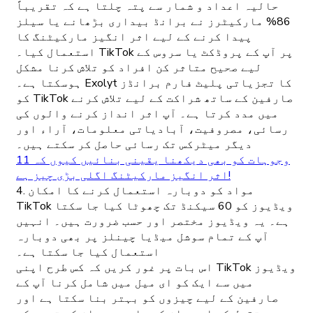
حالیہ اعداد و شمار سے پتہ چلتا ہے کہ تقریباً
86% مارکیٹرز نے برانڈ بیداری بڑھانے یا سیلز
پیدا کرنے کے لیے اثر انگیز مارکیٹنگ کا
استعمال کیا۔ TikTok پر آپ کے پروڈکٹ یا سروس کے
لیے صحیح متاثر کن افراد کو تلاش کرنا مشکل
ہوسکتا ہے۔ Exolyt کا تجزیاتی پلیٹ فارم برانڈز
کو TikTok صارفین کے ساتھ شراکت کے لیے تلاش کرنے
میں مدد کرتا ہے۔ آپ اثر انداز کرنے والوں کی
رسائی، مصروفیت، آبادیاتی معلومات، آراء اور
دیگر میٹرکس تک رسائی حاصل کر سکتے ہیں۔
11 وجوہات کو بھی دیکھنا یقینی بنائیں کیوں کہ
اثر انگیز مارکیٹنگ اگلی بڑی چیز ہے!
4. مواد کو دوبارہ استعمال کرنے کا امکان
TikTok ویڈیوز کو 60 سیکنڈ تک چھوٹا کیا جا سکتا
ہے۔ یہ ویڈیوز مختصر اور حسب ضرورت ہیں۔ انہیں
آپ کے تمام سوشل میڈیا چینلز پر بھی دوبارہ
استعمال کیا جا سکتا ہے۔
اس بات پر غور کریں کہ کس طرح اپنی TikTok ویڈیوز
میں سے ایک کو ای میل میں شامل کرنا آپ کے
صارفین کے لیے چیزوں کو بہتر بنا سکتا ہے اور