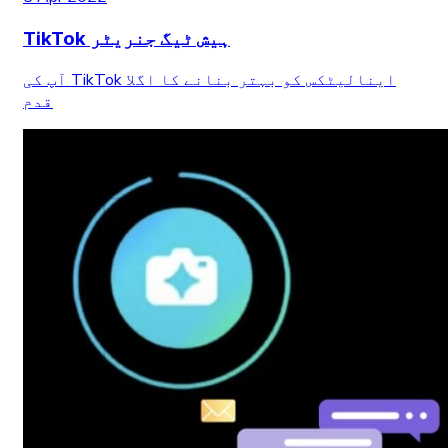
TikTok ہیش ٹیگ جنریٹر
آپ کی TikTok اینالیٹکس کو بہتر بنانے کا اگلا
قدم