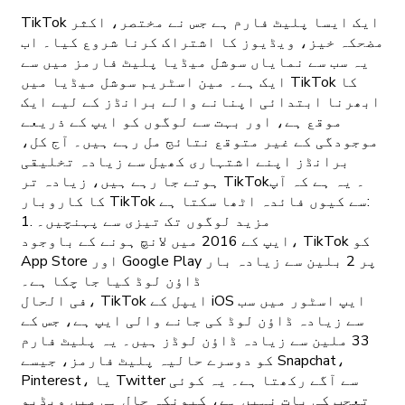
TikTok ایک ایسا پلیٹ فارم ہے جس نے مختصر، اکثر
مضحکہ خیز، ویڈیوز کا اشتراک کرنا شروع کیا۔ اب
یہ سب سے نمایاں سوشل میڈیا پلیٹ فارمز میں سے
ایک ہے۔ مین اسٹریم سوشل میڈیا میں TikTok کا
ابھرنا ابتدائی اپنانے والے برانڈز کے لیے ایک
موقع ہے، اور بہت سے لوگوں کو ایپ کے ذریعے
موجودگی کے غیر متوقع نتائج مل رہے ہیں۔ آج کل،
برانڈز اپنے اشتہاری کھیل سے زیادہ تخلیقی
ہوتے جا رہے ہیں، زیادہ تر TikTok۔ یہ ہے کہ آپ
کا کاروبار TikTok سے کیوں فائدہ اٹھا سکتا ہے:
1. مزید لوگوں تک تیزی سے پہنچیں۔
ایپ کے 2016 میں لانچ ہونے کے باوجود، TikTok کو
App Store اور Google Play پر 2 بلین سے زیادہ بار
ڈاؤن لوڈ کیا جا چکا ہے۔
فی الحال، TikTok ایپل کے iOS ایپ اسٹور میں سب
سے زیادہ ڈاؤن لوڈ کی جانے والی ایپ ہے، جس کے
33 ملین سے زیادہ ڈاؤن لوڈز ہیں۔ یہ پلیٹ فارم
کو دوسرے حالیہ پلیٹ فارمز، جیسے Snapchat،
Pinterest، یا Twitter سے آگے رکھتا ہے۔ یہ کوئی
تعجب کی بات نہیں ہے، کیونکہ حال ہی میں ویڈیو