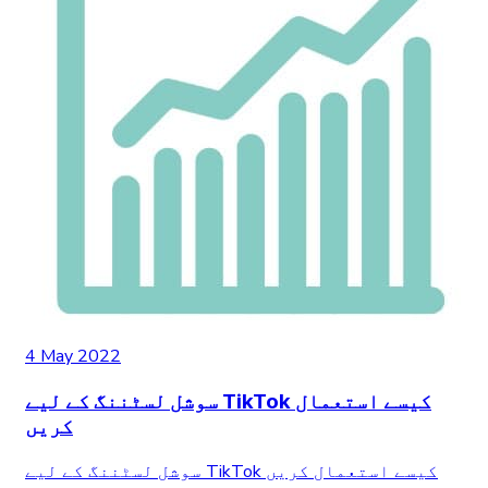
4 May 2022
سوشل لسٹننگ کے لیے TikTok کیسے استعمال
کریں
سوشل لسٹننگ کے لیے TikTok کیسے استعمال کریں