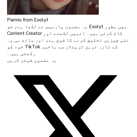
Parmis
from Exolyt
یہ مضمون پارمیس نے لکھا ہے، جو Exolyt میں بطور
Content Creator کام کرتی ہیں۔ انہیں لکھنے اور
نئی چیزیں تخلیق کرنے کا شوق ہے، اور ساتھ ہی وہ
خود کو TikTok کے تازہ ترین ٹرینڈز سے باخبر
رکھتی ہیں۔
یہ مضمون شیئر کریں