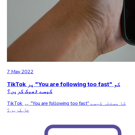
7 May 2022
TikTok پر "You are following too fast" کو
کیسے ٹھیک کریں؟
TikTok پر "You are following too fast" کا مسئلہ کیسے
حل کریں؟