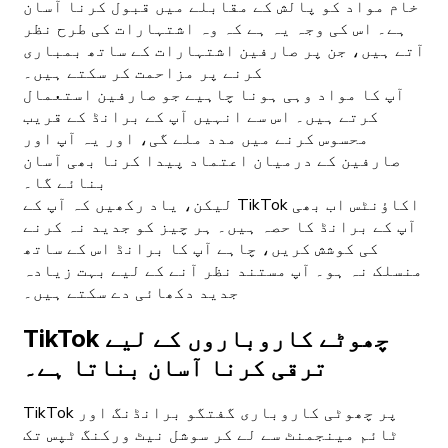
خام مواد کو پالش کے مقابلے میں قبول کرنا آسان
ہے۔ اس کی وجہ یہ ہے کہ وہ اشتہارات کی طرح نظر
آتے ہیں، جن پر صارفین اشتہارات کے ساتھ بمباری
کرنے پر مزاحمت کر سکتے ہیں۔
آپ کا مواد وہی ہونا چاہیے جو صارفین استعمال
کرتے ہیں۔ اس سے انہیں آپ کے برانڈ کے قریب
محسوس کرنے میں مدد ملے گی، اور یہ آپ اور
صارفین کے درمیان اعتماد پیدا کرنا بھی آسان
بنائے گا۔
لیکن، یاد رکھیں کہ آپ کے TikTok اکاؤنٹس اب بھی
آپ کے برانڈ کا حصہ ہیں۔ ہر چیز کو جدید نہ کرنے
کی کوشش کریں، چاہے آپ کا برانڈ اس کے ساتھ
منسلک نہ ہو۔ آپ مستند نظر آنے کے لیے بہت زیادہ
جدید دکھائی دے سکتے ہیں۔
TikTok چھوٹے کاروباروں کے لیے
ترقی کرنا آسان بناتا ہے۔
TikTok پر چھوٹی کاروباری گفتگو برانڈنگ اور
ٹائم مینجمنٹ سے لے کر سوشل نیٹ ورکنگ ٹپس تک