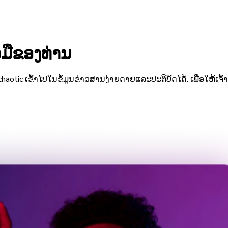
ວມືຂອງທ່ານ
ເຂົ້າໄປໃນຂໍ້ມູນຂ່າວສານງ່າຍດາຍແລະປະຕິບັດໄດ້. ເພື່ອ​ໃຫ້​ເຈົ້າ​ມີ​ຄວາມ