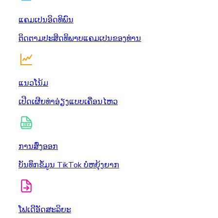
ແຄມເປນອິດທິພົນ
ຕິດຕາມປະສິດທິພາບແຄມເປນຂອງທ່ານ
ແນວໂນ້ມ
ເປີດເຜີຍທ່າອ່ຽງແບບເຄື່ອນໄຫວ
ການສົ່ງອອກ
ບັນທຶກຂໍ້ມູນ TikTok ບໍ່ຫຍຸ້ງຍາກ
ໂຟເດີອັດສະລິຍະ