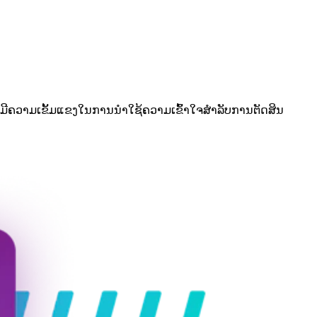
​ເຂັ້ມ​ແຂງ​ໃນ​ການ​ນໍາ​ໃຊ້​ຄວາມ​ເຂົ້າ​ໃຈ​ສໍາ​ລັບ​ການ​ຕັດ​ສິນ​