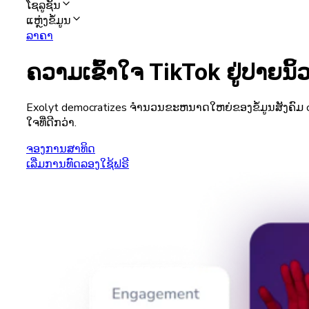
ໂຊລູຊັນ
ແຫຼ່ງຂໍ້ມູນ
ລາຄາ
ຄວາມເຂົ້າໃຈ TikTok ຢູ່ປາຍນິ້
Exolyt democratizes ຈໍານວນຂະຫນາດໃຫຍ່ຂອງຂໍ້ມູນສັງຄົມ chaotic 
ໃຈ​ທີ່​ດີກ​ວ່າ​.
ຈອງການສາທິດ
ເລີ່ມການທົດລອງໃຊ້ຟຣີ