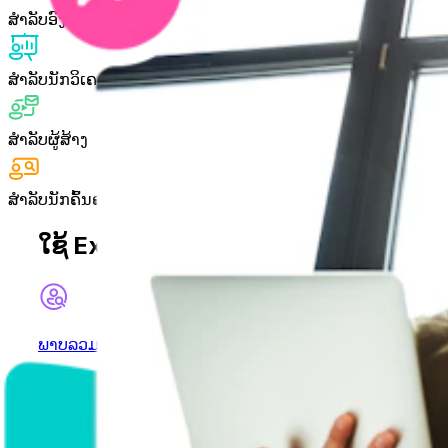
ສໍາລັບອົງການຕ່າງໆ
ສໍາລັບນັກວິເຄາະ
ສໍາລັບຜູ້ສ້າງ
ສໍາລັບນັກຄົ້ນຄວ້າ
ໃຊ້ Exolyt ສໍາລັບ
ພາບລວມບັນຊີ
ໄດ້​ຮັບ​ສະ​ພາບ​ລວມ​ຂອງ​ບັນ​ຊີ​