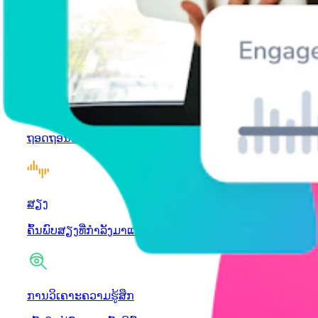
Hashtags
ເຂົ້າໄປໃນການຄົ້ນຄວ້າ hashtah ທີ່ມີປະສິດທິພາບທີ່ສຸດ
ສັງຄົມຟັງ
ຖອດຖອນທັດສະນະຂອງຜູ້ຊົມ
ສຽງ
ຄົ້ນພົບສຽງທີ່ກຳລັງມາແຮງ
ການວິເຄາະຄວາມຮູ້ສຶກ