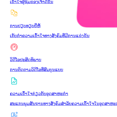
ເຂົ້າໃຈຜູ້ຊົມຂອງເຈົ້າດີຂຶ້ນ
ການປຽບທຽບຍີ່ຫໍ້
ເກັບກໍາຄວາມເຂົ້າໃຈທາງສັງຄົມທີ່ມີການແຂ່ງຂັນ
ວິດີໂອປະສິດທິພາບ
ການຕິດຕາມວິດີໂອທີ່ສົມບູນແບບ
ຄວາມເຂົ້າໃຈກ່ຽວກັບອຸດສາຫະກໍາ
ສະແກນພູມສັນຖານທາງສັງຄົມສໍາລັບຄວາມເຂົ້າໃຈໃນອຸດສາຫະກ