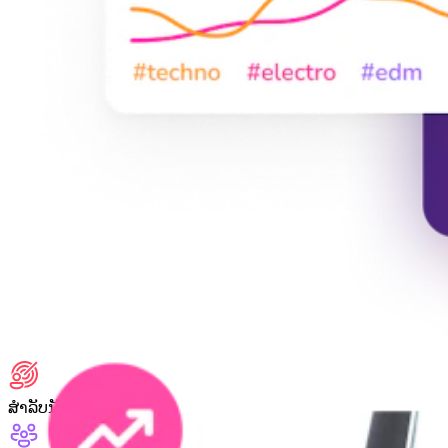
ສໍາລັບນັກກາລະຕະຫຼາດ