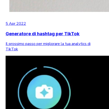
5 Apr 2022
Generatore di hashtag per TikTok
Il prossimo passo per migliorare la tua analytics di
TikTok