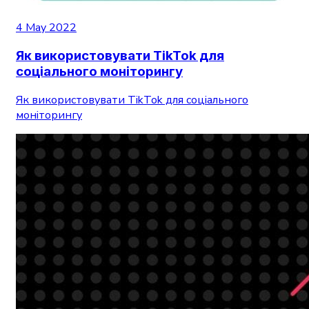
4 May 2022
Як використовувати TikTok для
соціального моніторингу
Як використовувати TikTok для соціального
моніторингу