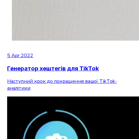
5 Apr 2022
Генератор хештегів для TikTok
Наступний крок до покращення вашої TikTok-
аналітики