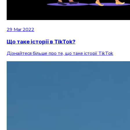
29 Mar 2022
Що таке історії в TikTok?
Дізнайтеся більше про те, що таке історії TikTok