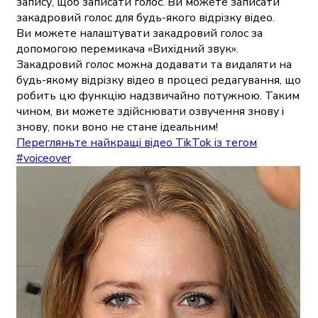
запису, щоб записати голос. Ви можете записати
закадровий голос для будь-якого відрізку відео.
Ви можете налаштувати закадровий голос за
допомогою перемикача «Вихідний звук».
Закадровий голос можна додавати та видаляти на
будь-якому відрізку відео в процесі редагування, що
робить цю функцію надзвичайно потужною. Таким
чином, ви можете здійснювати озвучення знову і
знову, поки воно не стане ідеальним!
Перегляньте найкращі відео TikTok із тегом
#voiceover