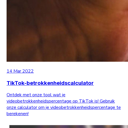
14 Mar 2022
TikTok-betrokkenheidscalculator
Ontdek met onze tool wat je
videobetrokkenheidspercentage op TikTok is! Gebruik
onze calculator om je videobetrokkenheidspercentage te
berekenen!