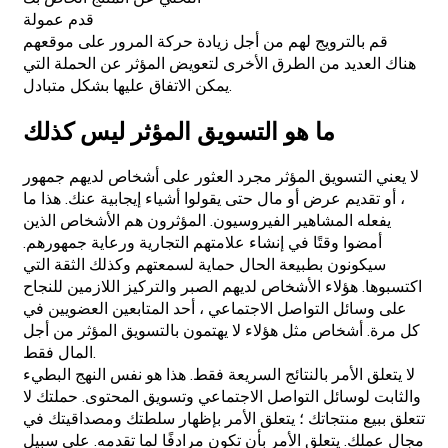
قدم عمولة
قم بالترويج لهم من أجل زيادة حركة المرور على موقعهم
هناك العديد من الطرق الأخرى لتعويض المؤثر عن الحملة التي
يمكن الاتفاق عليها بشكل متبادل.
ما هو التسويق المؤثر ليس كذلك
لا يعني التسويق المؤثر مجرد العثور على أشخاص لديهم جمهور
، أو تقديم عرض أو مال حتى يقولوا أشياء إيجابية عنك. هذا ما
يفعله المشاهير الفيروسيون. المؤثرون هم الأشخاص الذين
أمضوا وقتًا في إنشاء علامتهم التجارية ورعاية جمهورهم.
سيكونون بطبيعة الحال حماية لسمعتهم وكذلك الثقة التي
اكتسبوها. هؤلاء الأشخاص لديهم الصبر والتركيز اللازمين للنجاح
على وسائل التواصل الاجتماعي ، أحد المتابعين العضويين في
كل مرة. أشخاص مثل هؤلاء لا يهتمون بالتسويق المؤثر من أجل
المال فقط.
لا يتعلق الأمر بالنتائج السريعة فقط. هذا هو نفس النهج البطيء
والثابت لوسائل التواصل الاجتماعي وتسويق المحتوى. حملتك لا
تتعلق ببيع منتجاتك ؛ يتعلق الأمر بإظهار سلطتك ومصداقيتك في
مجال عملك. يتعلق الأمر بأن تكون مرادفًا لما تقدمه. على سبيل