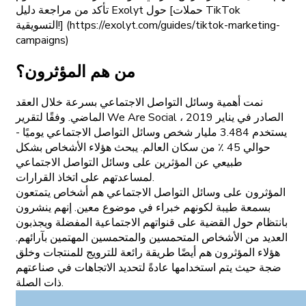
تأكد من مراجعة دليل Exolyt حول [حملات TikTok
التسويقية!] (https://exolyt.com/guides/tiktok-marketing-
campaigns)
من هم المؤثرون؟
نمت أهمية وسائل التواصل الاجتماعي بسرعة خلال العقد
الماضي. وفقًا لتقرير We Are Social الصادر في يناير 2019 ،
يستخدم 3.484 مليار شخص وسائل التواصل الاجتماعي يوميًا -
حوالي 45 ٪ من سكان العالم. يبحث هؤلاء الأشخاص بشكل
طبيعي عن المؤثرين على وسائل التواصل الاجتماعي
لمساعدتهم على اتخاذ القرارات.
المؤثرون على وسائل التواصل الاجتماعي هم أشخاص يتمتعون
بسمعة طيبة لكونهم خبراء في موضوع معين. إنهم ينشرون
بانتظام حول القضية على قنواتهم الاجتماعية المفضلة ويجذبون
العديد من الأشخاص المتحمسين والمتحمسين المهتمين بآرائهم.
هؤلاء المؤثرون هم أيضًا طريقة رائعة للترويج للمنتجات وخلق
ضجة حيث يتم استخدامها عادةً لتحديد الاتجاهات في صناعتهم
ذات الصلة.