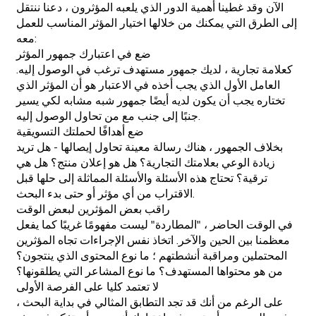
الآن وقد غطينا أهمية الدور الذي يلعبه المؤثرون ، دعنا ننتقل
إلى الطرق التي يمكنك من خلالها اختيار المؤثر المناسب للعمل
معه:
ضع في اعتبارك جمهور المؤثر
كعلامة تجارية ، لديك جمهور مستهدف ترغب في الوصول إليه.
العامل الأول الذي يجب أخذه في الاعتبار هو أن المؤثر الذي
تختاره يجب أن يكون لديه أيضًا جمهور شبه مشابه لكي يسير
جنبًا إلى جنب مع من تحاول الوصول إليه.
ضع أهدافًا لحملتك التسويقية
بخلاف الجمهور ، هناك رسالة معينة تحاول إيصالها - هل تريد
زيادة الوعي بعلامتك التجارية؟ هل هو إعلان منتج؟ هل هي
ترقية؟ تحتاج هذه الأسئلة والأسئلة المماثلة إلى حلها قبل
الاقتراب من أي مؤثر أو حتى بدء البحث.
راقب بعض المؤثرين لبعض الوقت
في الوقت الحاضر ، "المطاردة" ليست مفهومًا غريبًا كما يفعل
معظمنا بين الحين والآخر. اتخاذ نفس الإجراءات تجاه المؤثرين
المحتملين ومراقبة أنشطتهم ؛ ما نوع المحتوى الذي ينتجون؟
من هو محتواها المستهدف؟ ما نوع المشاعر التي يطلقونها؟
لا تعتمد كليا على الفرصة الأولى
على الرغم من أنك قد تجد التطابق المثالي في بداية البحث ،