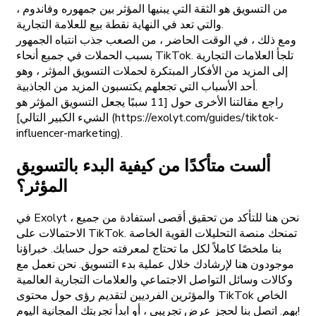
من التسويق هو الثقة التي يبنيها المؤثر بين جمهوره وفاندوم ،
والتي تعد في النهاية نقطة بيع للعلامة التجارية.
ومع ذلك ، في الوقت الحاضر ، من الصعب جذب انتباه الجمهور
بسبب الحملات في جميع أنحاء TikTok. تلجأ العلامات التجارية
إلى المزيد من الأفكار المبتكرة لحملات التسويق المؤثر ، وهو
أحد الأسباب التي تجعلهم يكتسبون المزيد من الجاذبية.
راجع مقالتنا الأخرى حول [11 سببًا يجعل التسويق المؤثر هو
الشيء الكبير التالي] (https://exolyt.com/guides/tiktok-
influencer-marketing).
ألست متأكدًا من كيفية البدء بالتسويق
المؤثر؟
في Exolyt ، نحن هنا للتأكد من تحقيق أقصى استفادة من جميع
الاحتمالات على TikTok. تمنحك منصة التحليلات القوية الخاصة
بنا ملخصًا كاملاً لكل ما تحتاج لمعرفته حول حسابك. خبراؤنا
موجودون هنا لإرشادك خلال عملية بدء التسويق. نحن نعمل مع
وكالات وسائل التواصل الاجتماعي والعلامات التجارية العالمية
والمؤثرين الفرديين لتقديم رؤى حول محتوى TikTok الخاص
بهم. اتصل بنا لحجز عرض تجريبي ، أو ابدأ تجربتك المجانية اليوم!