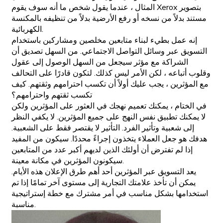
المثال ، عندما يقول شخص ما أنه سوف يقوم Xerox بتصوير
مستند بدلاً من نسخه أو رفع الأرضية بدلاً من تنظيفه بالمكنسة
الكهربائية.
إنه عمل بطيء لبناء متابعين مخلصين ومشاركين باستخدام
التسويق عبر وسائل التواصل الاجتماعي. من السهل تصديق أن
الشراكة مع مؤثر سيجعل من السهل الوصول إلى عقول
وقلوب أتباعه ، لكن الأمر ليس كذلك. لتكون قادرًا على التحالف
مع المؤثرين ، يجب عليك أولاً أن تكسب احترامهم وثقتهم. كيف
تكسب ثقتهم واحترامهم؟
في الختام ، يمكنك تعميم نهجك في العثور على المؤثرين ولكن
لا يمكنك تطبيق نفس النهج على جميع المؤثرين. لا يكفي النظر
إلى شعبية وتأثير الفرد. التأثير لا يقتصر فقط على الشعبية.
هدفك هو جعل العملاء يتخذون إجراءً محددًا. سيكون من المفيد
إذا لم تفترض أن أولئك الذين لديهم أكبر عدد من المتابعين
سيكونون المؤثرين في مكانة معينة.
يعد التسويق عبر المؤثرين أحد أهم طرق الإعلان هذه الأيام.
يمكن أن تأخذ علامتك التجارية إلى مستوى آخر تمامًا إذا تم
استخدامها بشكل مناسب في أمر مشترك مع خطة إستراتيجية
مناسبة.