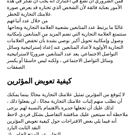
فمن الضروري أن تضع في اعتبارك أنه يجب أن تفكر في هذه
الأمور بعناية فائقة لأن الشخص الذي تختاره قد يعرض صورة
علامتك التجارية للخطر.
من خلال عدد أتباعهم
غالبًا ما يرتبط عدد المتابعين بشعبية العلامة التجارية ونجاحها.
ستتمتع العلامة التجارية التي تضم المزيد من المتابعين بإمكانية
وصول وإمكانية تحويل أكبر. نوصي بشدة بأن تخفض العلامات
التجارية الأولوية لأعداد المتابعين عند إعداد إستراتيجية وسائل
التواصل الاجتماعي. يعد عدد المتابعين ضروريًا لاستراتيجية
وسائل التواصل الاجتماعي ، ولكنه ليس حاسمًا أو يكسر
الصفقات.
كيفية تعويض المؤثرين
لا يُتوقع من المؤثرين تمثيل علامتك التجارية مجانًا. بينما يمكنك
أن تطلب منهم إثبات علامتك التجارية مجانًا ، لن يفعلوا ذلك ،
لذلك عليك أن تجعلها جديرة بالاهتمام بالنسبة لهم. يرجى
ملاحظة أنه سيتعين عليك مناقشة التفاصيل بشكل فردي. لاحظ
أنه فيما يلي بعض الاقتراحات حول كيفية تعويض المؤثرين.
النقد الثابت البارد
التخلي عن المنتج الخاص بك