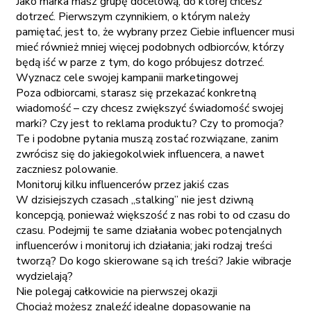
Jako marka masz grupę docelową, do której chcesz
dotrzeć. Pierwszym czynnikiem, o którym należy
pamiętać, jest to, że wybrany przez Ciebie influencer musi
mieć również mniej więcej podobnych odbiorców, którzy
będą iść w parze z tym, do kogo próbujesz dotrzeć.
Wyznacz cele swojej kampanii marketingowej
Poza odbiorcami, starasz się przekazać konkretną
wiadomość – czy chcesz zwiększyć świadomość swojej
marki? Czy jest to reklama produktu? Czy to promocja?
Te i podobne pytania muszą zostać rozwiązane, zanim
zwrócisz się do jakiegokolwiek influencera, a nawet
zaczniesz polowanie.
Monitoruj kilku influencerów przez jakiś czas
W dzisiejszych czasach „stalking” nie jest dziwną
koncepcją, ponieważ większość z nas robi to od czasu do
czasu. Podejmij te same działania wobec potencjalnych
influencerów i monitoruj ich działania; jaki rodzaj treści
tworzą? Do kogo skierowane są ich treści? Jakie wibracje
wydzielają?
Nie polegaj całkowicie na pierwszej okazji
Chociaż możesz znaleźć idealne dopasowanie na