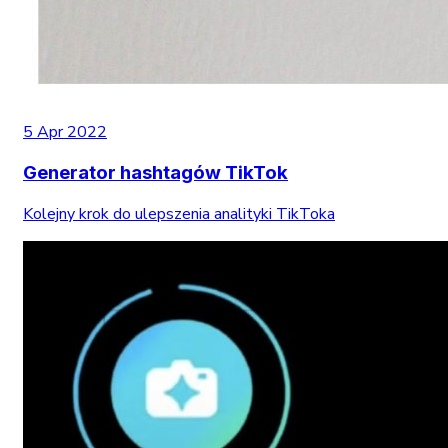
5 Apr 2022
Generator hashtagów TikTok
Kolejny krok do ulepszenia analityki TikToka