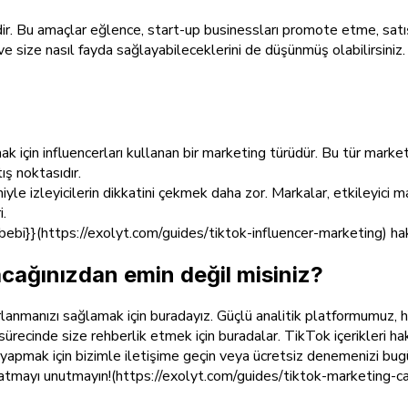
dir. Bu amaçlar eğlence, start-up businessları promote etme, satı
e size nasıl fayda sağlayabileceklerini de düşünmüş olabilirsini
için influencerları kullanan bir marketing türüdür. Bu tür marketing
ış noktasıdır.
 izleyicilerin dikkatini çekmek daha zor. Markalar, etkileyici mar
i.
ebi}}(https://exolyt.com/guides/tiktok-influencer-marketing) ha
acağınızdan emin değil misiniz?
rlanmanızı sağlamak için buradayız. Güçlü analitik platformumuz, 
recinde size rehberlik etmek için buradalar. TikTok içerikleri ha
yapmak için bizimle iletişime geçin veya ücretsiz denemenizi bug
 atmayı unutmayın!(https://exolyt.com/guides/tiktok-marketing-