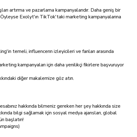
şları artırma ve pazarlama kampanyalarıdır. Daha geniş bir
z. Öyleyse Exolyt'ın TikTok'taki marketing kampanyalarına
'in temeli, influencerın izleyicileri ve fanları arasında
keting kampanyaları için daha yenilikçi fikirlere başvuruyor
kkındaki diğer makalemize göz atın.
hesabınız hakkında bilmeniz gereken her şey hakkında size
kkında bilgi sağlamak için sosyal medya ajansları, global
ün başlatın!
campaigns)