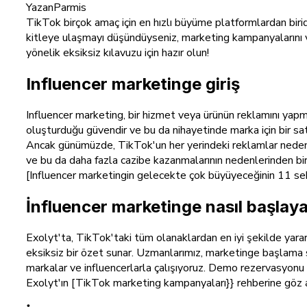
Yazan
Parmis
TikTok birçok amaç için en hızlı büyüme platformlardan biri
kitleye ulaşmayı düşündüyseniz, marketing kampanyalarını v
yönelik eksiksiz kılavuzu için hazır olun!
Influencer marketinge giriş
Influencer marketing, bir hizmet veya ürünün reklamını yapmak 
oluşturduğu güvendir ve bu da nihayetinde marka için bir sat
Ancak günümüzde, TikTok'un her yerindeki reklamlar nedeniyle
ve bu da daha fazla cazibe kazanmalarının nedenlerinden bir
[Influencer marketingin gelecekte çok büyüyeceğinin 11 seb
İnfluencer marketinge nasıl başlay
Exolyt'ta, TikTok'taki tüm olanaklardan en iyi şekilde yara
eksiksiz bir özet sunar. Uzmanlarımız, marketinge başlama sü
markalar ve influencerlarla çalışıyoruz. Demo rezervasyonu 
Exolyt'ın [TikTok marketing kampanyaları}} rehberine göz