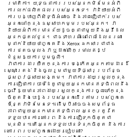
រមាតិកា។ យុទ្ធនាការរបស់អ្នកមិនមែនអំពី
ការលក់ផលិតផលរបស់អ្នកទេ។ វានិយាយអំពី
ការបង្ហាញពីសិទ្ធិអំណាច និងភាពជឿជាក់របស់
អ្នកនៅក្នុងឧស្សាហកម្មរបស់អ្នក។ វា
និយាយអំពីការមានន័យដូចគ្នាជាមួយនឹងអ្វីដែល
អ្នកផ្តល់ជូន។ ជាឧទាហរណ៍ នៅពេលដែលនរណា
ម្នាក់និយាយថាពួកគេនឹង Xerox ឯកសារជាជាង
ការថតចម្លងវា ឬដាក់លើកម្រាលឥដ្ឋ
ជំនួសឱ្យការបូមធូលី។
វាជាការងារយឺតក្នុងការបង្កើតអ្នកតាមដានដ៏
ស្មោះត្រង់ និងចូលរួមជាមួយទីផ្សារប្រព័ន្ធ
ផ្សព្វផ្សាយសង្គម។ វាជាការងាយស្រួលក្នុង
ការជឿថាការចាប់ដៃគូជាមួយអ្នកមានឥទ្ធិពលនឹង
ធ្វើឱ្យមានភាពងាយស្រួលក្នុងការចូលទៅក្នុង
ចិត្តនិងបេះដូងរបស់អ្នកដើរតាមរបស់ពួកគេ
ប៉ុន្តែវាមិនមែនទេ។ ដើម្បីអាចចងសម្ព័ន្ធ
ភាពជាមួយអ្នកមានឥទ្ធិពល អ្នកត្រូវតែ
ទទួលបានការគោរព និងការជឿទុកចិត្តជា
មុនសិន។ តើអ្នកទទួលបានទំនុកចិត្ត និងការ
គោរពរបស់ពួកគេដោយរបៀបណា?