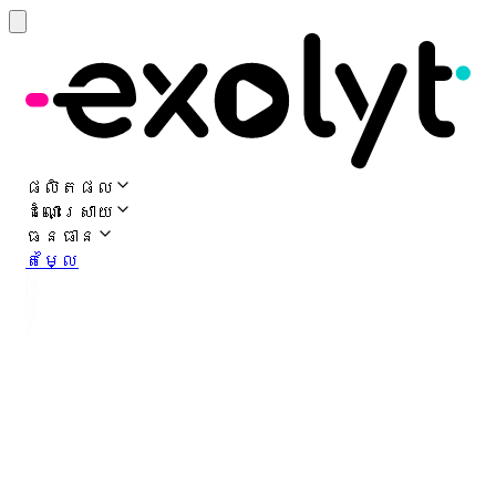
ផលិតផល
ដំណោះស្រាយ
ធនធាន
តម្លៃ