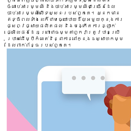
ពួកគេពេញចិត្ត ហើយទាក់ទាញមនុស្សដែលមាន
ចំណាប់អារម្មណ៍ និងចាប់អារម្មណ៍ជាច្រើនដែល
ចាប់អារម្មណ៍លើទស្សនៈរបស់ពួកគេ។ អ្នកមាន
ឥទ្ធិពលទាំងនេះក៏ជាមធ្យោបាយដ៏ល្អមួយក្នុងការ
ផ្សព្វផ្សាយផលិតផល និងបង្កើតការភ្ញាក់
ផ្អើលផងដែរ ព្រោះជាធម្មតាពួកវាត្រូវបានប្រើ
ប្រាស់ដើម្បីកំណត់និន្នាការនៅក្នុងឧស្សាហកម្ម
ដែលពាក់ព័ន្ធរបស់ពួកគេ។