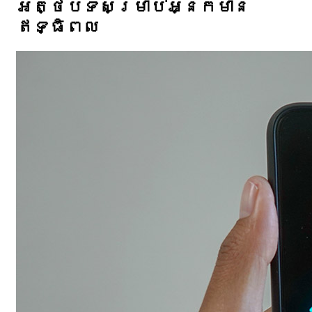
អត្ថបទសម្រាប់អ្នកមាន
ឥទ្ធិពល