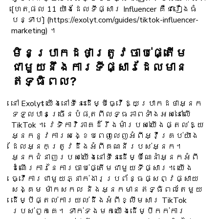
[ហេតុផល 11 យ៉ាងដែលទីផ្សារ Influencer គឺជារឿងធំ
បន្ទាប់] (https://exolyt.com/guides/tiktok-influencer-
marketing) ។
មិន​ប្រាកដ​ថា​ត្រូវ​ចាប់​ផ្តើ​ម​
ជាមួយ​នឹង​ការ​ទីផ្សារ​ដែល​មាន​
ឥទ្ធិពល?
នៅ Exolyt យើងនៅទីនេះដើម្បីធ្វើឱ្យប្រាកដថាអ្នក
ទទួលបានច្រើនបំផុតពីលទ្ធភាពទាំងអស់នៅលើ
TikTok ។ វេទិកាវិភាគដ៏រឹងមាំរបស់យើងផ្តល់ឱ្យ
អ្នកនូវការសង្ខេបពេញលេញអំពីអ្វីគ្រប់យ៉ាង
ដែលអ្នកត្រូវដឹងអំពីគណនីរបស់អ្នក។
អ្នកជំនាញរបស់យើងនៅទីនេះដើម្បីណែនាំអ្នកអំពី
ដំណើរការនៃការចាប់ផ្តើមជាមួយទីផ្សារ។ យើង
ធ្វើការជាមួយភ្នាក់ងារប្រព័ន្ធផ្សព្វផ្សាយ
សង្គម ម៉ាកសកល និងអ្នកមានឥទ្ធិពលតែមួយ
ដើម្បីផ្តល់ការយល់ដឹងអំពីខ្លឹមសារ TikTok
របស់ពួកគេ។ ទាក់ទងមកយើងដើម្បីកក់ការ