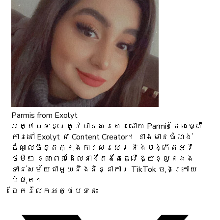
Parmis
from Exolyt
អត្ថបទនេះត្រូវបានសរសេរដោយ Parmis ដែលធ្វើ
ការនៅ Exolyt ជា Content Creator។ នាងមានចំណង់
ចំណូលចិត្តក្នុងការសរសេរ និងបង្កើតអ្វី
ថ្មីៗ ខណៈពេលដែលនាងតែងតែធ្វើឱ្យខ្លួនឯង
ទាន់សម័យជាមួយនឹងនិន្នាការ TikTok ចុងក្រោយ
បំផុត។
ចែករំលែកអត្ថបទនេះ