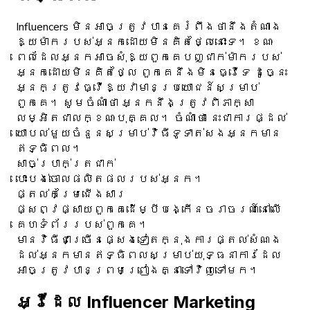
Influencers មិនអាចត្រូវបានគេរំពឹងថានឹងតំណាង
ឱ្យម៉ាករបស់អ្នកដោយមិនគិតថ្លៃនោះទេ។ ខណៈ
ពេលដែលអ្នកអាចសុំឱ្យពួកគេបញ្ជាក់ម៉ាករបស់
អ្នកដោយមិនគិតថ្លៃ ពួកគេនឹងមិនធ្វើទេ ដូច្នេះ
អ្នកត្រូវធ្វើឱ្យវាមានប្រយោជន៍សម្រាប់
ពួកគេ។ សូមចំណាំថា អ្នកនឹងត្រូវពិភាក្សា
លម្អិតជាលក្ខណៈបុគ្គល។ ចំណាំថា នេះជាការផ្ដល់
យោបល់មួយចំនួនសម្រាប់វិធីទូទាត់សងអ្នកមាន
ឥទ្ធិពល។
សាច់ប្រាក់ត្រជាក់
បោះបង់ចោលផលិតផលរបស់អ្នក។
ផ្តល់កម្រៃជើងសារ
ផ្សព្វផ្សាយពួកគេដើម្បីបង្កើនចរាចរណ៍នៅលើ
គេហទំព័ររបស់ពួកគេ។
មានវិធីជាច្រើនផ្សេងទៀតក្នុងការផ្តល់សំណង
ដល់អ្នកមានឥទ្ធិពលសម្រាប់យុទ្ធនាការដែល
អាចត្រូវបានព្រមព្រៀងគ្នាទៅវិញទៅមក។
អ្វីដែល Influencer Marketing