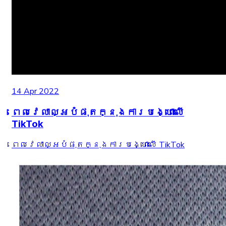
14 Apr 2022
ពេលវេលាល្អបំផុតក្នុងការបង្ហោះលើ
TikTok
ពេលវេលាល្អបំផុតក្នុងការបង្ហោះលើ TikTok