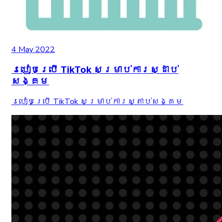
4 May 2022
របៀបប្រើ TikTok សម្រាប់ការស្ដាប់
សង្គម
របៀបប្រើ TikTok សម្រាប់ការស្តាប់សង្គម