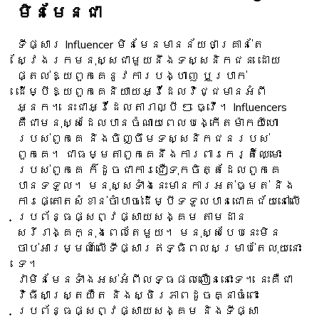
មិនមែនជា
ទីផ្សារ Influencer មិនមែនមានន័យថាគ្រាន់តែ
ស្វែងរកមនុស្សជាមួយនឹងទស្សនិកជន ដោយ
ផ្តល់ឱ្យពួកគេនូវការបង្ហាញ ឬប្រាក់
ដើម្បីឱ្យពួកគេនិយាយអ្វីដែលវិជ្ជមានអំពី
អ្នក។ នេះជាអ្វីដែលតារាល្បី ៗ ធ្វើ។ Influencers
គឺជាមនុស្សដែលបានចំណាយពេលបង្កើតម៉ាកយីហោ
របស់ពួកគេ និងចិញ្ចឹមទស្សនិកជនរបស់
ពួកគេ។ ជាធម្មតាពួកគេនឹងការពារកេរ្តិ៍ឈ្មោះ
របស់ពួកគេ ក៏ដូចជាការជឿទុកចិត្តដែលពួកគេ
បានទទួល។ មនុស្សទាំងនេះមានការអត់ធ្មត់ និង
ការផ្តោតសំខាន់ចាំបាច់ដើម្បីទទួលបានជោគជ័យនៅលើ
ប្រព័ន្ធផ្សព្វផ្សាយសង្គម តាមដាន
សរីរាង្គក្នុងពេលតែមួយ។ មនុស្សបែបនេះមិន
ចាប់អារម្មណ៍លើទីផ្សារឥទ្ធិពលសម្រាប់តែលុយនោះ
ទេ។
វាមិនមែនទាំងអស់អំពីលទ្ធផលលឿននោះទេ។ នេះគឺជា
វិធីសាស្រ្តយឺត និងស្ថិរភាពដូចគ្នាចំពោះ
ប្រព័ន្ធផ្សព្វផ្សាយសង្គម និងទីផ្សា