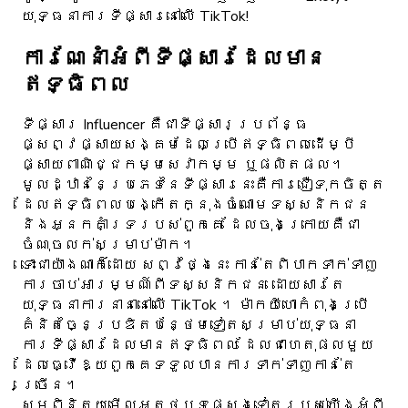
យុទ្ធនាការទីផ្សារនៅលើ TikTok!
ការណែនាំអំពីទីផ្សារដែលមាន
ឥទ្ធិពល
ទីផ្សារ Influencer គឺជាទីផ្សារប្រព័ន្ធ
ផ្សព្វផ្សាយសង្គមដែលប្រើឥទ្ធិពលដើម្បី
ផ្សាយពាណិជ្ជកម្មសេវាកម្ម ឬផលិតផល។
មូលដ្ឋាននៃប្រភេទនៃទីផ្សារនេះគឺការជឿទុកចិត្ត
ដែលឥទ្ធិពលបង្កើតក្នុងចំណោមទស្សនិកជន
និងអ្នកគាំទ្ររបស់ពួកគេ ដែលចុងក្រោយគឺជា
ចំណុចលក់សម្រាប់ម៉ាក។
ទោះជាយ៉ាងណាក៏ដោយ សព្វថ្ងៃនេះ កាន់តែពិបាកទាក់ទាញ
ការចាប់អារម្មណ៍ពីទស្សនិកជន ដោយសារតែ
យុទ្ធនាការនានានៅលើ TikTok ។ ម៉ាកយីហោកំពុងប្រើ
គំនិតច្នៃប្រឌិតបន្ថែមទៀតសម្រាប់យុទ្ធនា
ការទីផ្សារដែលមានឥទ្ធិពល ដែលជាហេតុផលមួយ
ដែលធ្វើឱ្យពួកគេទទួលបានការទាក់ទាញកាន់តែ
ច្រើន។
សូមពិនិត្យមើលអត្ថបទផ្សេងទៀតរបស់យើងអំពី