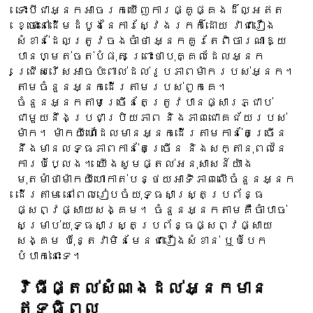
ទោះបីជាអ្នកអាចរកឃើញការផ្គូផ្គងដ៏ល្អឥត
ខ្ចោះនៅដើមដំបូងនៃការស្វែងរកក៏ដោយ វាជារឿង
សំខាន់ដែលត្រូវចងចាំថា អ្នកគួរតែពិចារណាឱ្យ
បានហ្មត់ចត់បំផុត ព្រោះថាបុគ្គលដែលអ្នក
ជ្រើសរើសអាចប៉ះពាល់ដល់រូបភាពម៉ាករបស់អ្នក។
តាមចំនួនអ្នកដើរតាមរបស់ពួកគេ។
ចំនួនអ្នកតាមច្រើនតែត្រូវបានផ្សារភ្ជាប់
ជាមួយនឹងប្រជាប្រិយភាព និងភាពជោគជ័យរបស់
ម៉ាក។ ម៉ាកយីហោដែលមានអ្នកដើរតាមកាន់តែច្រើន
នឹងមានលទ្ធភាពកាន់តែច្រើន និងសក្តានុពលនៃ
ការបំប្លែង។ យើងសូមផ្តល់អនុសាសន៍យ៉ាង
មុតមាំថាម៉ាកយីហោកាត់បន្ថយអាទិភាពលើចំនួនអ្នក
ដើរតាម នៅពេលរៀបចំយុទ្ធសាស្ត្រប្រព័ន្ធ
ផ្សព្វផ្សាយសង្គម។ ចំនួនអ្នកតាមគឺចាំបាច់
សម្រាប់យុទ្ធសាស្ត្រប្រព័ន្ធផ្សព្វផ្សាយ
សង្គម ប៉ុន្តែវាមិនមែនជារឿងសំខាន់ ឬបំបែក
បំបាក់នោះទេ។
វិធីផ្តល់សំណងដល់អ្នកមាន
ឥទ្ធិពល