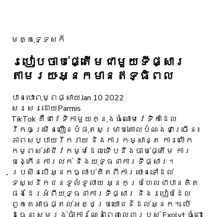
មគ្គុទ្ទេសក៍
របៀបចាប់ផ្តើមជាមួយទីផ្សារ
តាមរយៈអ្នកមានឥទ្ធិពល
បានបោះពុម្ពផ្សាយ
Jan 10 2022
សរសេរដោយ
Parmis
TikTok គឺជាវេទិកាមួយក្នុងចំណោមវេទិកាដែល
រីកចម្រើនលឿនបំផុតសម្រាប់គោលបំណងជាច្រើន៖
ភាពសប្បាយរីករាយ និងការកម្សាន្ត ការលើក
កម្ពស់អាជីវកម្មដែលទើបនឹងចាប់ផ្តើម ការ
បង្កើនការលក់ និងយុទ្ធនាការទីផ្សារ។
ប្រសិនបើអ្នកធ្លាប់គិតពីការឈានទៅដល់
ទស្សនិកជនទូលំទូលាយ អ្នកប្រហែលជាបានគិត
ផងដែរអំពីយុទ្ធនាការទីផ្សារ និងរបៀបដែល
ពួកគេអាចផ្តល់អត្ថប្រយោជន៍ដល់អ្នក។ បើ
ដូច្នេះ សូមរង់ចាំការណែនាំពេញលេញរបស់ Exolyt ចំពោះ