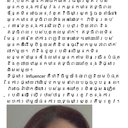
សរុបមក អ្នកអាចកំណត់វិធីសាស្រ្តរបស់
អ្នកក្នុងការស្វែងរកអ្នកមានឥទ្ធិពល
ប៉ុន្តែមិនអាចអនុវត្តវិធីសាស្រ្តដូចគ្នាចំពោះ
អ្នកមានឥទ្ធិពលទាំងអស់នោះទេ។ វាមិនគ្រប់
គ្រាន់ទេក្នុងការមើលពីប្រជាប្រិយភាព និង
ឥទ្ធិពលរបស់បុគ្គលម្នាក់។ ឥទ្ធិពល​មិន​
មែន​គ្រាន់​តែ​ជា​ការ​ពេញ​និយម​នោះ​ទេ។ គោលដៅរបស់
អ្នកគឺដើម្បីឱ្យអតិថិជនធ្វើសកម្មភាពជាក់
លាក់មួយ។ វានឹងជួយប្រសិនបើអ្នកមិន
សន្មត់ថាអ្នកដែលមានអ្នកតាមដានច្រើនបំផុត
នឹងក្លាយជាអ្នកមានឥទ្ធិពលនៅក្នុងទីផ្សារ
ពិសេសមួយ។
ទីផ្សារ Influencer គឺជាវិធីមួយដែលពេញនិយមបំផុត
នៃការផ្សាយពាណិជ្ជកម្មនាពេលបច្ចុប្បន្ននេះ។
វាអាចនាំម៉ាកយីហោរបស់អ្នកទៅកម្រិតផ្សេងទៀត
ប្រសិនបើប្រើប្រាស់បានត្រឹមត្រូវក្នុងការ
សហការជាមួយផែនការយុទ្ធសាស្រ្តត្រឹមត្រូវ។