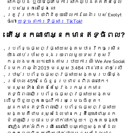
សាកល្បង ឬចាប់ផ្តើមការសាកល្បងឥតគិតថ្លៃ
របស់អ្នកនៅថ្ងៃនេះ!
ត្រូវប្រាកដថាពិនិត្យមើលការណែនាំរបស់ Exolyt
ចំពោះ
យុទ្ធនាការទីផ្សារ TikTok!
តើអ្នកណាជាអ្នកមានឥទ្ធិពល?
ប្រព័ន្ធ​ផ្សព្វផ្សាយ​សង្គម​បាន​រីក​ចម្រើន​
យ៉ាង​ឆាប់​រហ័ស​ក្នុង​រយៈពេល​មួយ​ទសវត្សរ៍​
កន្លង​មក​នេះ។ យោងតាមរបាយការណ៍ We Are Social
ខែមករា ឆ្នាំ 2019 មនុស្ស 3.484 ពាន់លាននាក់ប្រើ
ប្រាស់ប្រព័ន្ធផ្សព្វផ្សាយសង្គមប្រចាំថ្ងៃ
ប្រហែល 45% នៃចំនួនប្រជាជនពិភពលោក។
មនុស្សទាំងនេះតែងតែស្វែងរកអ្នកមាន
ឥទ្ធិពលលើប្រព័ន្ធផ្សព្វផ្សាយសង្គម
ដើម្បីជួយពួកគេធ្វើការសម្រេចចិត្ត។
អ្នកមានឥទ្ធិពលលើប្រព័ន្ធផ្សព្វផ្សាយ
សង្គមគឺជាមនុស្សដែលមានកេរ្តិ៍ឈ្មោះជាអ្នក
ជំនាញលើប្រធានបទជាក់លាក់មួយ។ ពួកគេបង្ហោះ
ជាទៀងទាត់អំពីករណីនេះនៅលើបណ្តាញសង្គមដែល