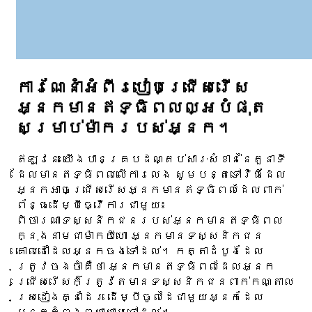
ការណែនាំអំពីរបៀបជ្រើសរើស
អ្នកមានឥទ្ធិពលល្អបំផុត
សម្រាប់ម៉ាករបស់អ្នក។
ឥឡូវនេះ យើងបានគ្របដណ្តប់សារៈសំខាន់នៃតួនាទី
ដែលមានឥទ្ធិពលលើការលេង សូមបន្តទៅវិធីដែល
អ្នកអាចជ្រើសរើសអ្នកមានឥទ្ធិពលដែលពាក់
ព័ន្ធដើម្បីធ្វើការជាមួយ៖
ពិចារណាទស្សនិកជនរបស់អ្នកមានឥទ្ធិពល
ក្នុងនាមជាម៉ាកយីហោ អ្នកមានទស្សនិកជន
គោលដៅដែលអ្នកចង់ទៅដល់។ កត្តាដំបូងដែល
ត្រូវចងចាំគឺថា អ្នកមានឥទ្ធិពលដែលអ្នក
ជ្រើសរើសក៏ត្រូវតែមានទស្សនិកជនពាក់កណ្តាល
ស្រដៀងគ្នាដែរ ដើម្បីចូលដៃជាមួយអ្នកដែល