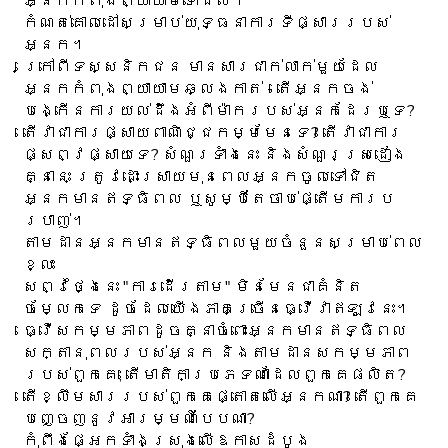
អ្នកកំពុងព្យាយាមទៅដល់។
កំណត់គោលដៅសម្រាប់យុទ្ធនាការទីផ្សាររបស់
អ្នក។
ក្រៅពីទស្សនិកជន មានសារជាក់លាក់មួយដែល
អ្នកកំពុងព្យាយាមឆ្លងកាត់ - តើអ្នកចង់
បង្កើនការយល់ដឹងអំពីម៉ាករបស់អ្នកដែរឬទេ?
តើវាជាការផ្សាយពាណិជ្ជកម្មមែនទេ? តើវាជាការ
ផ្សព្វផ្សាយទេ? សំណួរទាំងនេះ និងសំណួរស្រដៀង
គ្នានេះ ត្រូវដោះស្រាយមុនពេលអ្នកចូលទៅជិត
អ្នកមានឥទ្ធិពល ឬសូម្បីតែចាប់ផ្តើមការប
របាញ់។
តាមដានអ្នកមានឥទ្ធិពលមួយចំនួនសម្រាប់ពេល
ខ្លះ
សព្វថ្ងៃនេះ "ការដើរតាម" មិនមែនជាគំនិត
ចម្លែកទេ ដូចដែលយើងភាគច្រើនធ្វើវាឥឡូវនេះ។
ធ្វើសកម្មភាពដូចគ្នាចំពោះអ្នកមានឥទ្ធិពល
សក្តានុពលរបស់អ្នក និងតាមដានសកម្មភាព
របស់ពួកគេ; តើមាតិកាប្រភេទណាដែលពួកគេផលិត?
តើខ្លឹមសាររបស់ពួកគេផ្តោតលើអ្នកណា? តើ​ពួក​គេ​
បញ្ចេញ​នូវ​អារម្មណ៍​បែប​ណា?
កុំពឹងផ្អែកទាំងស្រុងលើឱកាសដំបូង