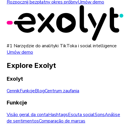
Rozpocznij bezpłatny okres próbny
Umów demo
#1 Narzędzie do analityki TikToka i social intelligence
Umów demo
Explore Exolyt
Exolyt
Cennik
Funkcje
Blog
Centrum zaufania
Funkcje
Visão geral da conta
Hashtags
Escuta social
Sons
Análise
de sentimentos
Comparação de marcas