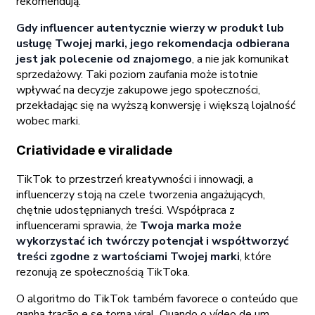
rekomendują.
Gdy influencer autentycznie wierzy w produkt lub
usługę Twojej marki, jego rekomendacja odbierana
jest jak polecenie od znajomego
, a nie jak komunikat
sprzedażowy. Taki poziom zaufania może istotnie
wpływać na decyzje zakupowe jego społeczności,
przekładając się na wyższą konwersję i większą lojalność
wobec marki.
Criatividade e viralidade
TikTok to przestrzeń kreatywności i innowacji, a
influencerzy stoją na czele tworzenia angażujących,
chętnie udostępnianych treści. Współpraca z
influencerami sprawia, że
Twoja marka może
wykorzystać ich twórczy potencjał i współtworzyć
treści zgodne z wartościami Twojej marki
, które
rezonują ze społecznością TikToka.
O algoritmo do TikTok também favorece o conteúdo que
ganha tração e se torna viral. Quando o vídeo de um