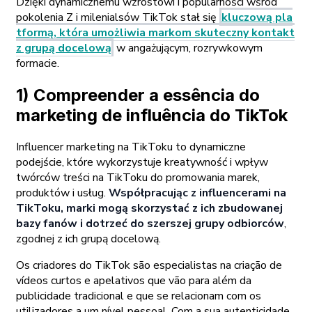
Dzięki dynamicznemu wzrostowi i popularności wśród
pokolenia Z i milenialsów TikTok stał się
kluczową pla
tformą, która umożliwia markom skuteczny kontakt
z grupą docelową
w angażującym, rozrywkowym
formacie.
1) Compreender a essência do
marketing de influência do TikTok
Influencer marketing na TikToku to dynamiczne
podejście, które wykorzystuje kreatywność i wpływ
twórców treści na TikToku do promowania marek,
produktów i usług.
Współpracując z influencerami na
TikToku, marki mogą skorzystać z ich zbudowanej
bazy fanów i dotrzeć do szerszej grupy odbiorców
,
zgodnej z ich grupą docelową.
Os criadores do TikTok são especialistas na criação de
vídeos curtos e apelativos que vão para além da
publicidade tradicional e que se relacionam com os
utilizadores a um nível pessoal. Com a sua autenticidade