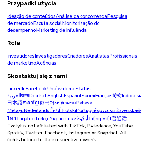
Przypadki użycia
Ideação de conteúdos
Análise da concorrência
Pesquisa
de mercado
Escuta social
Monitorização do
desempenho
Marketing de influência
Role
Investidores
Investigadores
Criadores
Analistas
Profissionais
de marketing
Agências
Skontaktuj się z nami
LinkedIn
Facebook
Umów demo
Status
العربية
বাংলা
Deutsch
English
Español
Suomi
Français
हिन्दी
Indonesi
日本語
ភាសាខ្មែរ
한국어
ພາສາລາວ
Bahasa
Melayu
Nederlands
ਪੰਜਾਬੀ
Polski
Português
русский
Svenska
త
ไทย
Tagalog
Türkçe
Yкраїнський
اُردُو
Tiếng Việt
普通话
Exolyt is not affiliated with TikTok, Bytedance, YouTube,
Spotify, Twitter, Facebook, Instagram or Snapchat. All
rights belong to their respective owners.