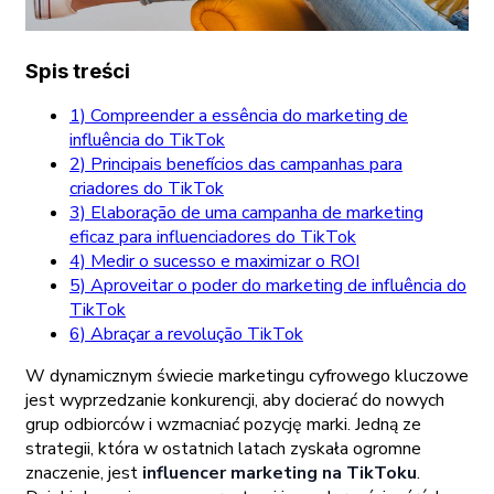
Spis treści
1) Compreender a essência do marketing de
influência do TikTok
2) Principais benefícios das campanhas para
criadores do TikTok
3) Elaboração de uma campanha de marketing
eficaz para influenciadores do TikTok
4) Medir o sucesso e maximizar o ROI
5) Aproveitar o poder do marketing de influência do
TikTok
6) Abraçar a revolução TikTok
W dynamicznym świecie marketingu cyfrowego kluczowe
jest wyprzedzanie konkurencji, aby docierać do nowych
grup odbiorców i wzmacniać pozycję marki. Jedną ze
strategii, która w ostatnich latach zyskała ogromne
znaczenie, jest
influencer marketing na TikToku
.