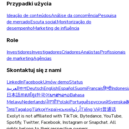
Przypadki użycia
Ideação de conteúdos
Análise da concorrência
Pesquisa
de mercado
Escuta social
Monitorização do
desempenho
Marketing de influência
Role
Investidores
Investigadores
Criadores
Analistas
Profissionais
de marketing
Agências
Skontaktuj się z nami
LinkedIn
Facebook
Umów demo
Status
العربية
বাংলা
Deutsch
English
Español
Suomi
Français
हिन्दी
Indonesi
日本語
ភាសាខ្មែរ
한국어
ພາສາລາວ
Bahasa
Melayu
Nederlands
ਪੰਜਾਬੀ
Polski
Português
русский
Svenska
త
ไทย
Tagalog
Türkçe
Yкраїнський
اُردُو
Tiếng Việt
普通话
Exolyt is not affiliated with TikTok, Bytedance, YouTube,
Spotify, Twitter, Facebook, Instagram or Snapchat. All
rights belong to their respective owners.