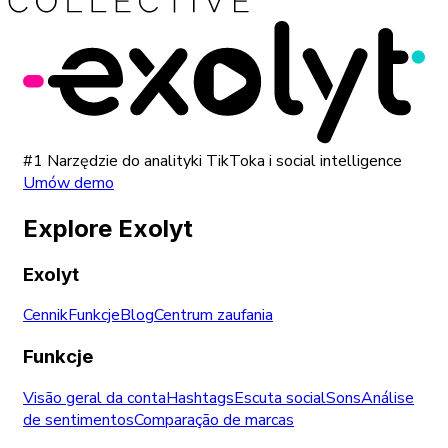
#1 Narzędzie do analityki TikToka i social intelligence
Umów demo
Explore Exolyt
Exolyt
Cennik
Funkcje
Blog
Centrum zaufania
Funkcje
Visão geral da conta
Hashtags
Escuta social
Sons
Análise
de sentimentos
Comparação de marcas