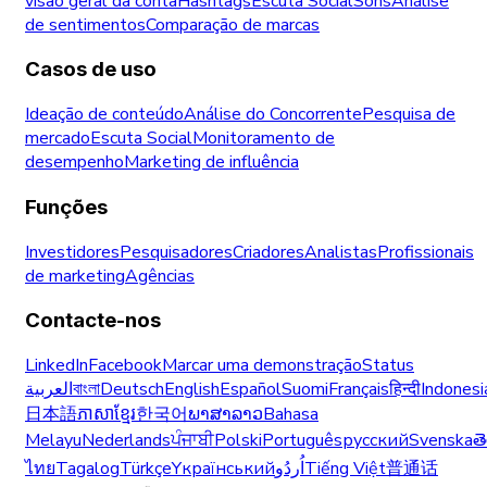
visão geral da conta
Hashtags
Escuta Social
Sons
Análise
de sentimentos
Comparação de marcas
Casos de uso
Ideação de conteúdo
Análise do Concorrente
Pesquisa de
mercado
Escuta Social
Monitoramento de
desempenho
Marketing de influência
Funções
Investidores
Pesquisadores
Criadores
Analistas
Profissionais
de marketing
Agências
Contacte-nos
LinkedIn
Facebook
Marcar uma demonstração
Status
العربية
বাংলা
Deutsch
English
Español
Suomi
Français
हिन्दी
Indonesi
日本語
ភាសាខ្មែរ
한국어
ພາສາລາວ
Bahasa
Melayu
Nederlands
ਪੰਜਾਬੀ
Polski
Português
русский
Svenska
త
ไทย
Tagalog
Türkçe
Yкраїнський
اُردُو
Tiếng Việt
普通话