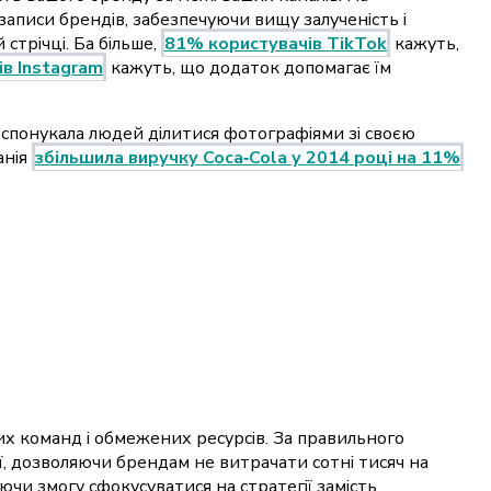
записи брендів, забезпечуючи вищу залученість і
стрічці. Ба більше,
81% користувачів TikTok
кажуть,
в Instagram
кажуть, що додаток допомагає їм
a спонукала людей ділитися фотографіями зі своєю
анія
збільшила виручку Coca‑Cola у 2014 році на 11%
х команд і обмежених ресурсів. За правильного
ії, дозволяючи брендам не витрачати сотні тисяч на
чи змогу сфокусуватися на стратегії замість