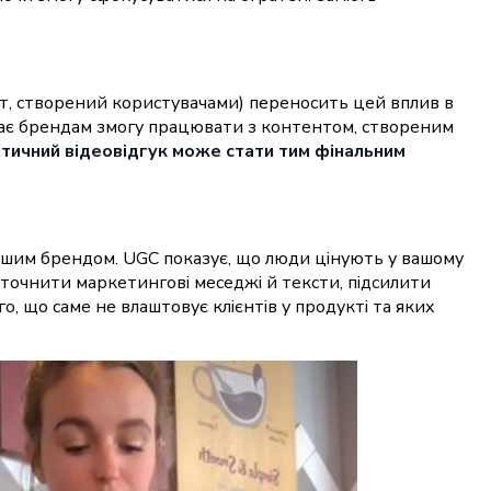
нт, створений користувачами) переносить цей вплив в
є брендам змогу працювати з контентом, створеним
нтичний відеовідгук може стати тим фінальним
 вашим брендом. UGC показує, що люди цінують у вашому
уточнити маркетингові меседжі й тексти, підсилити
, що саме не влаштовує клієнтів у продукті та яких