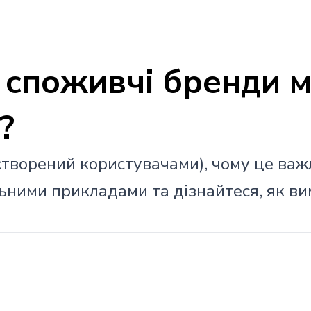
к споживчі бренди 
?
 створений користувачами), чому це ва
ьними прикладами та дізнайтеся, як ви