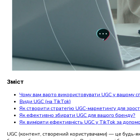
Зміст
Чому вам варто використовувати UGC у вашому сп
Види UGC (на TikTok)
Як створити стратегію UGC-маркетингу для зрост
Як ефективно збирати UGC для вашого бренду?
Як виміряти ефективність UGC у TikTok за допомо
UGC (контент, створений користувачами) — це будь-як