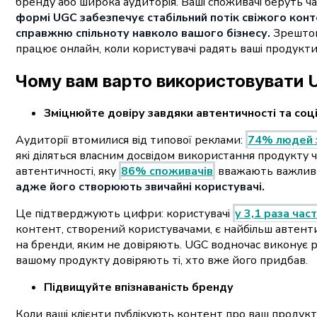
бренду або широка аудиторія. Ваші споживачі беруть ч
формі UGC забезпечує стабільний потік свіжого конт
справжню спільноту навколо вашого бізнесу.
Зрештою
працює онлайн, коли користувачі радять ваші продукти
Чому вам варто використовувати 
Зміцнюйте довіру завдяки автентичності та со
Аудиторії втомилися від типової реклами:
74% людей з
які діляться власним досвідом використання продукту 
автентичності, яку
86% споживачів
вважають важливо
адже його створюють звичайні користувачі.
Це підтверджують цифри: користувачі
у 3,1 раза ча
контент, створений користувачами, є найбільш автенти
на бренди, яким не довіряють. UGC водночас виконує р
вашому продукту довіряють ті, хто вже його придбав.
Підвищуйте впізнаваність бренду
Коли ваші клієнти публікують контент про ваш продукт