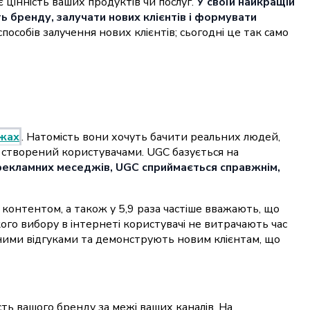
 цінність ваших продуктів чи послуг.
У своїй найкращій
ь бренду, залучати нових клієнтів і формувати
особів залучення нових клієнтів; сьогодні це так само
ежах
. Натомість вони хочуть бачити реальних людей,
, створений користувачами. UGC базується на
 рекламних меседжів, UGC сприймається справжнім,
контентом, а також у 5,9 раза частіше вважають, що
го вибору в інтернеті користувачі не витрачають час
есними відгуками та демонструють новим клієнтам, що
ть вашого бренду за межі ваших каналів. На