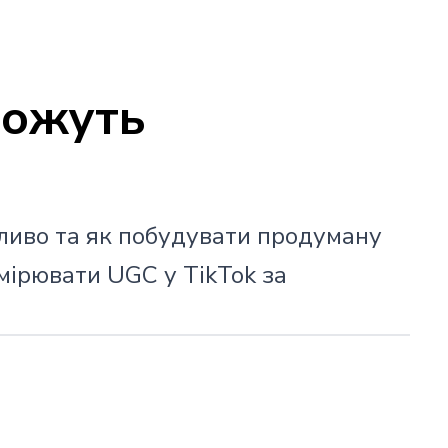
можуть
жливо та як побудувати продуману
мірювати UGC у TikTok за