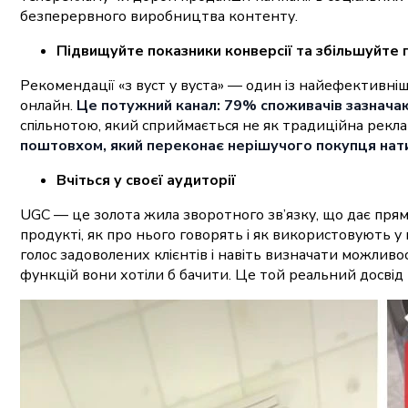
безперервного виробництва контенту.
Підвищуйте показники конверсії та збільшуйте
Рекомендації «з вуст у вуста» — один із найефективні
онлайн.
Це потужний канал: 79% споживачів зазнача
спільнотою, який сприймається не як традиційна рекла
поштовхом, який переконає нерішучого покупця нати
Вчіться у своєї аудиторії
UGC — це золота жила зворотного зв’язку, що дає прям
продукті, як про нього говорять і як використовують 
голос задоволених клієнтів і навіть визначати можливо
функцій вони хотіли б бачити. Це той реальний досвід