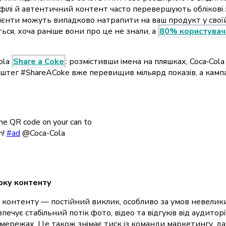
філі й автентичний контент часто перевершують облікові 
лієнти можуть випадково натрапити на ваш продукт у своїй 
ься, хоча раніше вони про це не знали, а
80% користувачі
ola
Share a Coke
: розмістивши імена на пляшках, Coca‑Col
ештег #ShareACoke вже перевищив мільярд показів, а камп
he QR code on your can to
n!
#ad
@Coca-Cola
оку контенту
 контенту — постійний виклик, особливо за умов невелики
ечує стабільний потік фото, відео та відгуків від аудитор
мережах. Це також знімає тиск із команди маркетингу, даю