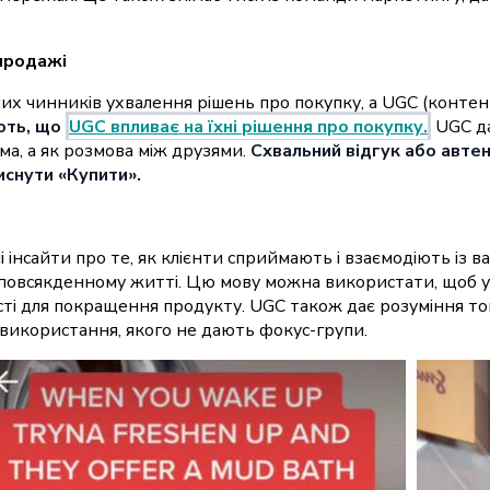
 продажі
ших чинників ухвалення рішень про покупку, а UGC (конте
ють, що
UGC впливає на їхні рішення про покупку.
UGC да
ма, а як розмова між друзями.
Схвальний відгук або авте
снути «Купити».
і інсайти про те, як клієнти сприймають і взаємодіють із
у повсякденному житті. Цю мову можна використати, щоб 
сті для покращення продукту. UGC також дає розуміння того
 використання, якого не дають фокус-групи.