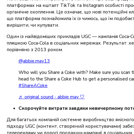
платформах на кшталт TikTok та Instagram особисті про
органічне охоплення. Це означає, що нові потенційні к
що платформа познайомила їх із чимось, що їм подобаєт
вирішити, чи купувати.
Один із найвідоміших прикладів UGC — кампанія Coca‑C
пляшкою Coca‑Cola в соціальних мережах. Результат: х
порівняно з 2013 роком.
@abbie.may13
Who will you Share a Coke with? Make sure you scan t
head to the Share a Coke Hub to get a personalised ca
#ShareACoke
♬ original sound - abbie may 🤍
Скорочуйте витрати завдяки невичерпному пот
Для багатьох компаній системне виробництво якісного
підходу UGC (контент, створений користувачами) забезп
телерекламу чи дорогі продакшн‑кампанії в соціальних 