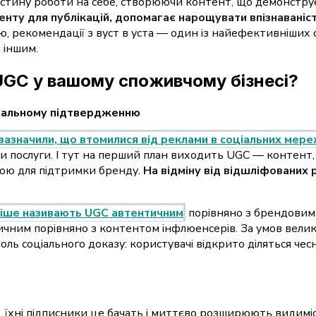
астину роботи на себе, створюючи контент, що демонструє
енту для публікацій, допомагає нарощувати впізнаваніст
, рекомендації з вуст в уста — один із найефективніших сп
 іншим.
UGC у вашому споживчому бізнесі?
ціальному підтвердженню
азначили, що втомилися від реклами в соціальних мер
чи послуги. І тут на перший план виходить UGC — контент
ю для підтримки бренду.
На відміну від відшліфованих
стіше називають UGC автентичним
порівняно з брендовим 
чним порівняно з контентом інфлюенсерів. За умов велико
оль соціального доказу: користувачі відкрито діляться ч
, їхні підписники це бачать і миттєво розширюють видиміс