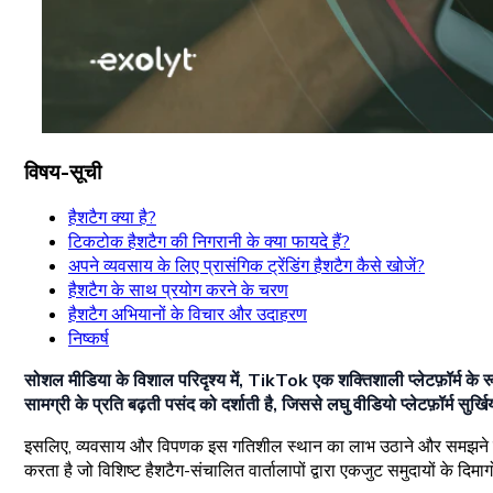
विषय-सूची
हैशटैग क्या है?
टिकटोक हैशटैग की निगरानी के क्या फायदे हैं?
अपने व्यवसाय के लिए प्रासंगिक ट्रेंडिंग हैशटैग कैसे खोजें?
हैशटैग के साथ प्रयोग करने के चरण
हैशटैग अभियानों के विचार और उदाहरण
निष्कर्ष
सोशल मीडिया के विशाल परिदृश्य में, TikTok एक शक्तिशाली प्लेटफ़ॉर्म के र
सामग्री के प्रति बढ़ती पसंद को दर्शाती है, जिससे लघु वीडियो प्लेटफ़ॉर्म सुर्खिय
इसलिए, व्यवसाय और विपणक इस गतिशील स्थान का लाभ उठाने और समझने के लिए
करता है जो विशिष्ट हैशटैग-संचालित वार्तालापों द्वारा एकजुट समुदायों के दिम