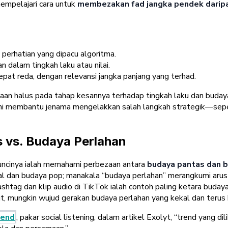
mempelajari cara untuk
membezakan fad jangka pendek darip
perhatian yang dipacu algoritma.
dalam tingkah laku atau nilai.
at reda, dengan relevansi jangka panjang yang terhad.
bezaan halus pada tahap kesannya terhadap tingkah laku dan bu
 ini membantu jenama mengelakkan salah langkah strategik—se
s vs. Budaya Perlahan
uncinya ialah memahami perbezaan antara
budaya pantas
dan
b
ial dan budaya pop; manakala “budaya perlahan” merangkumi aru
ashtag dan klip audio di TikTok ialah contoh paling ketara bud
but, mungkin wujud gerakan
budaya perlahan
yang kekal dan terus
nend
, pakar social listening, dalam artikel Exolyt,
“trend yang dil