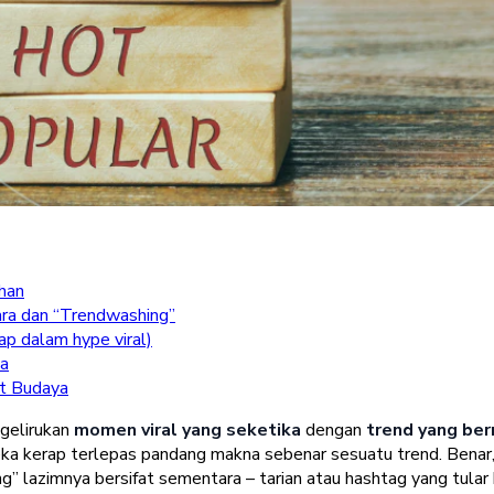
ahan
ra dan “Trendwashing”
p dalam hype viral)
ta
ht Budaya
gelirukan
momen viral yang seketika
dengan
trend yang be
reka kerap terlepas pandang makna sebenar sesuatu trend. Bena
ng” lazimnya
bersifat sementara
– tarian atau hashtag yang tular