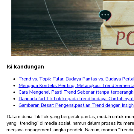
Isi kandungan
Trend vs. Topik Tular: Budaya Pantas vs. Budaya Perl
Mengapa Konteks Penting: Melangkaui Trend Sementa
Cara Mengenal Pasti Trend Sebenar (tanpa terperangka
Daripada fad TikTok kepada trend budaya: Contoh nya
Gambaran Besar: Pengenalpastian Trend dengan Insig
Dalam dunia TikTok yang bergerak pantas, mudah untuk men
yang “trending” di media sosial, namun dalam proses itu me
menjana engagement jangka pendek. Namun, momen “trendi