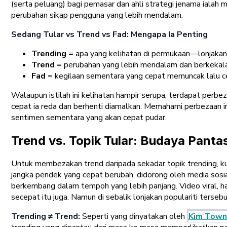
(serta peluang) bagi pemasar dan ahli strategi jenama ialah 
perubahan sikap pengguna yang lebih mendalam.
Sedang Tular vs Trend vs Fad: Mengapa Ia Penting
Trending
= apa yang kelihatan di permukaan—lonjakan 
Trend
= perubahan yang lebih mendalam dan berkekalan 
Fad
= kegilaan sementara yang cepat memuncak lalu cep
Walaupun istilah ini kelihatan hampir serupa, terdapat per
cepat ia reda dan berhenti diamalkan. Memahami perbezaan
sentimen sementara yang akan cepat pudar.
Trend vs. Topik Tular: Budaya Panta
Untuk membezakan trend daripada sekadar topik trending, k
jangka pendek yang cepat berubah, didorong oleh media sos
berkembang dalam tempoh yang lebih panjang. Video viral, h
secepat itu juga. Namun di sebalik lonjakan populariti terse
Trending ≠ Trend:
Seperti yang dinyatakan oleh
Kim Tow