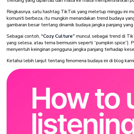
trending yang dipantau dari masa ke masa memperlihatkan p
Ringkasnya, satu hashtag TikTok yang meletup minggu ini mun
komuniti berbeza, itu mungkin menandakan trend budaya yang
gambaran besar
tentang dinamik budaya jangka panjang yan
Sebagai contoh,
“Cozy Culture”
muncul sebagai trend di Ti
yang selesa, atau tema bermusim seperti “pumpkin spice”)
menyentuh keinginan pengguna jangka panjang terhadap kesel
Ketahui lebih lanjut tentang fenomena budaya ini di blog kam