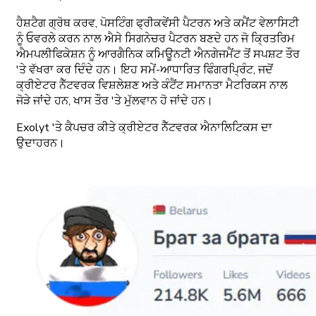
ਹੈਸ਼ਟੈਗ ਗ੍ਰੋਥ ਕਰਵ, ਪੋਸਟਿੰਗ ਫ੍ਰੀਕਵੇਂਸੀ ਪੈਟਰਨ ਅਤੇ ਕਮੈਂਟ ਵੇਲਾਸਿਟੀ
ਨੂੰ ਓਵਰਲੇ ਕਰਨ ਨਾਲ ਐਸੇ ਸਿਗਨੇਚਰ ਪੈਟਰਨ ਬਣਦੇ ਹਨ ਜੋ ਕ੍ਰਿਤਰਿਮ
ਐਮਪਲੀਫਿਕੇਸ਼ਨ ਨੂੰ ਆਰਗੈਨਿਕ ਕਮਿਊਨਟੀ ਐਨਗੇਜਮੈਂਟ ਤੋਂ ਸਪਸ਼ਟ ਤੌਰ
'ਤੇ ਵੱਖਰਾ ਕਰ ਦਿੰਦੇ ਹਨ। ਇਹ ਸਮੇਂ-ਆਧਾਰਿਤ ਫਿੰਗਰਪ੍ਰਿੰਟ, ਜਦੋਂ
ਕ੍ਰੀਏਟਰ ਨੈੱਟਵਰਕ ਵਿਸ਼ਲੇਸ਼ਣ ਅਤੇ ਕੰਟੈਂਟ ਸਮਾਨਤਾ ਮੈਟਰਿਕਸ ਨਾਲ
ਜੋੜੇ ਜਾਂਦੇ ਹਨ, ਖਾਸ ਤੌਰ 'ਤੇ ਮੁੱਲਵਾਨ ਹੋ ਜਾਂਦੇ ਹਨ।
Exolyt 'ਤੇ ਕੈਪਚਰ ਕੀਤੇ ਕ੍ਰੀਏਟਰ ਨੈੱਟਵਰਕ ਐਨਾਲਿਟਿਕਸ ਦਾ
ਉਦਾਹਰਨ।