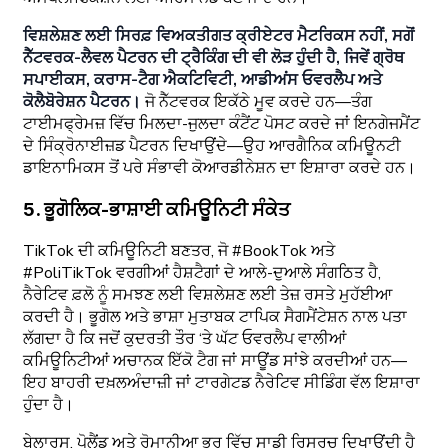
ਵਿਸ਼ਲੇਸ਼ਣ ਲਈ ਸਿਰਫ਼ ਵਿਅਕਤੀਗਤ ਕ੍ਰੀਏਟਰ ਮੈਟਰਿਕਸ ਨਹੀਂ, ਸਗੋਂ
ਨੈੱਟਵਰਕ-ਲੈਵਲ ਪੈਟਰਨ ਦੀ ਟ੍ਰੈਕਿੰਗ ਦੀ ਵੀ ਲੋੜ ਹੁੰਦੀ ਹੈ, ਜਿਵੇਂ ਗ੍ਰੋਥ
ਸਪਾਈਕਸ, ਕਰਾਸ-ਟੈਗ ਐਕਟਿਵਿਟੀ, ਆਡੀਅਂਸ ਓਵਰਲੈਪ ਅਤੇ
ਕੋਲੈਬੋਰੇਸ਼ਨ ਪੈਟਰਨ।
ਜੋ ਨੈੱਟਵਰਕ ਇਕੱਠੇ ਮੂਵ ਕਰਦੇ ਹਨ—ਤੰਗ
ਟਾਈਮਫ੍ਰੇਮਜ਼ ਵਿੱਚ ਮਿਲਦਾ-ਜੁਲਦਾ ਕੰਟੈਂਟ ਪੋਸਟ ਕਰਦੇ ਜਾਂ ਇਨਗੇਜਮੈਂਟ
ਦੇ ਸਿੰਕ੍ਰੋਨਾਈਜ਼ਡ ਪੈਟਰਨ ਦਿਖਾਉਂਦੇ—ਉਹ ਆਰਗੈਨਿਕ ਕਮਿਊਨਟੀ
ਡਾਇਨਾਮਿਕਸ ਤੋਂ ਪਰੇ ਸੰਭਾਵੀ ਕੋਆਰਡੀਨੇਸ਼ਨ ਦਾ ਇਸ਼ਾਰਾ ਕਰਦੇ ਹਨ।
5. ਭੂਗੋਲਿਕ-ਭਾਸ਼ਾਈ ਕਮਿਊਨਿਟੀ ਸੰਕੇਤ
TikTok ਦੀ ਕਮਿਊਨਿਟੀ ਬਣਤਰ, ਜੋ #BookTok ਅਤੇ
#PoliTikTok ਵਰਗੀਆਂ ਹੈਸ਼ਟੈਗਾਂ ਦੇ ਆਲੇ-ਦੁਆਲੇ ਸੰਗਠਿਤ ਹੈ,
ਨੈਰੇਟਿਵ ਫ਼ਲੋ ਨੂੰ ਸਮਝਣ ਲਈ ਵਿਸ਼ਲੇਸ਼ਣ ਲਈ ਤੇਜ਼ ਰਸਤੇ ਮੁਹੱਈਆ
ਕਰਦੀ ਹੈ। ਭੂਗੋਲ ਅਤੇ ਭਾਸ਼ਾ ਮੁਤਾਬਕ ਟਾਪਿਕ ਸੈਗਮੈਂਟੇਸ਼ਨ ਨਾਲ ਪਤਾ
ਲੱਗਦਾ ਹੈ ਕਿ ਜਦੋਂ ਕੁਦਰਤੀ ਤੌਰ ‘ਤੇ ਘੱਟ ਓਵਰਲੈਪ ਵਾਲੀਆਂ
ਕਮਿਊਨਿਟੀਆਂ ਅਚਾਨਕ ਇੱਕੋ ਟੈਗ ਜਾਂ ਸਾਊਂਡ ਸਾਂਝੇ ਕਰਦੀਆਂ ਹਨ—
ਇਹ ਬਾਹਰੀ ਦਖ਼ਲਅੰਦਾਜ਼ੀ ਜਾਂ ਟਾਰਗੇਟਡ ਨੈਰੇਟਿਵ ਸੀਡਿੰਗ ਵੱਲ ਇਸ਼ਾਰਾ
ਹੁੰਦਾ ਹੈ।
ਬੇਲਾਰੂਸ, ਪੋਲੈਂਡ ਅਤੇ ਰੋਮਾਨੀਆ ਭਰ ਵਿੱਚ ਸਾਡੀ ਰਿਸਰਚ ਦਿਖਾਉਂਦੀ ਹੈ