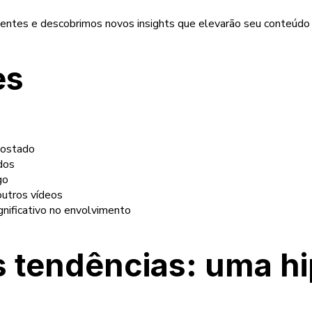
ecentes e descobrimos novos insights que elevarão seu conteúd
es
postado
dos
go
outros vídeos
gnificativo no envolvimento
tendências: uma hi