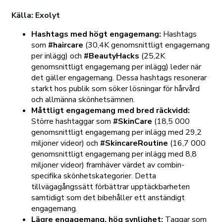
Källa: Exolyt
Hashtags med högt engagemang:
Hashtags
som
#haircare
(30,4K genomsnittligt engagemang
per inlägg) och
#BeautyHacks
(25,2K
genomsnittligt engagemang per inlägg) leder när
det gäller engagemang. Dessa hashtags resonerar
starkt hos publik som söker lösningar för hårvård
och allmänna skönhetsämnen.
Måttligt engagemang med bred räckvidd:
Större hashtaggar som
#SkinCare
(18,5 000
genomsnittligt engagemang per inlägg med 29,2
miljoner videor) och
#SkincareRoutine
(16,7 000
genomsnittligt engagemang per inlägg med 8,8
miljoner videor) framhäver värdet av combin-
specifika skönhetskategorier. Detta
tillvägagångssätt förbättrar upptäckbarheten
samtidigt som det bibehåller ett anständigt
engagemang.
Lägre engagemang, hög synlighet:
Taggar som