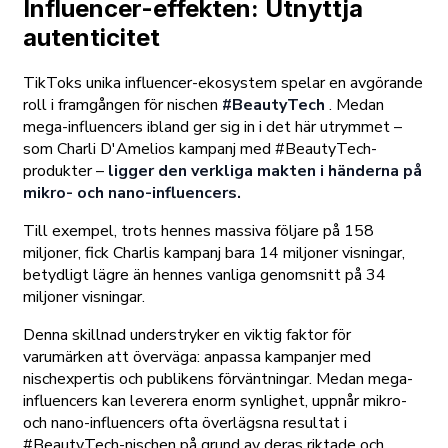
Influencer-effekten: Utnyttja
autenticitet
TikToks unika influencer-ekosystem spelar en avgörande
roll i framgången för nischen
#BeautyTech
. Medan
mega-influencers ibland ger sig in i det här utrymmet –
som Charli D'Amelios kampanj med #BeautyTech-
produkter –
ligger den verkliga makten i händerna på
mikro- och nano-influencers.
Till exempel, trots hennes massiva följare på 158
miljoner, fick Charlis kampanj bara 14 miljoner visningar,
betydligt lägre än hennes vanliga genomsnitt på 34
miljoner visningar.
Denna skillnad understryker en viktig faktor för
varumärken att överväga: anpassa kampanjer med
nischexpertis och publikens förväntningar. Medan mega-
influencers kan leverera enorm synlighet, uppnår mikro-
och nano-influencers ofta överlägsna resultat i
#BeautyTech-nischen på grund av deras riktade och