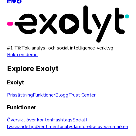
#1 TikTok-analys- och social intelligence-verktyg
Boka en demo
Explore Exolyt
Exolyt
Prissättning
Funktioner
Blogg
Trust Center
Funktioner
Översikt över konton
Hashtags
Socialt
lyssnande
Ljud
Sentimentanalys
Jämförelse av varumärken