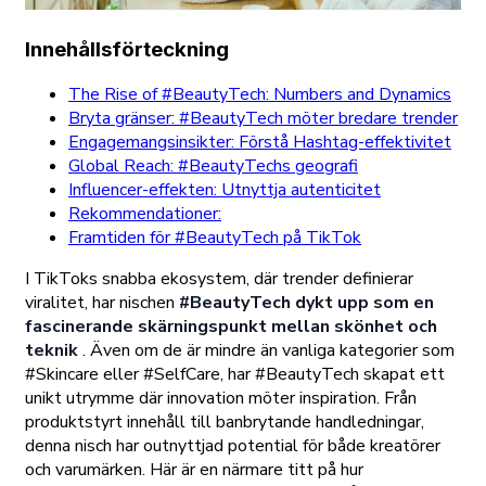
Innehållsförteckning
The Rise of #BeautyTech: Numbers and Dynamics
Bryta gränser: #BeautyTech möter bredare trender
Engagemangsinsikter: Förstå Hashtag-effektivitet
Global Reach: #BeautyTechs geografi
Influencer-effekten: Utnyttja autenticitet
Rekommendationer:
Framtiden för #BeautyTech på TikTok
I TikToks snabba ekosystem, där trender definierar
viralitet, har nischen
#BeautyTech dykt upp som en
fascinerande skärningspunkt mellan skönhet och
teknik
. Även om de är mindre än vanliga kategorier som
#Skincare eller #SelfCare, har #BeautyTech skapat ett
unikt utrymme där innovation möter inspiration. Från
produktstyrt innehåll till banbrytande handledningar,
denna nisch har outnyttjad potential för både kreatörer
och varumärken. Här är en närmare titt på hur