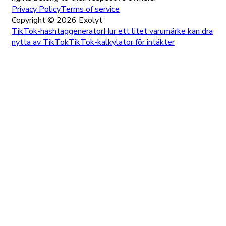
Privacy Policy
Terms of service
Copyright ©
2026
Exolyt
TikTok-hashtaggenerator
Hur ett litet varumärke kan dra
nytta av TikTok
TikTok-kalkylator för intäkter