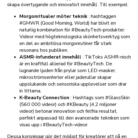
skapa övertygande och innovativt innehåll. Till exempel:
Morgonritualer möter teknik
: hashtaggen
#GMWR (Good Morning, World) har blivit en
naturlig kombination för #BeautyTech-produkter.
Videor med högteknologiska skönhetsverktyg som
en del av ambitiösa morgonrutiner får stark
resonans hos publiken.
ASMR-infunderat innehåll
: TikToks ASMR-nisch
är en kraftfull allierad för #BeautyTech. De
lugnande ljuden från prylar som LED-masker,
mikroströmsenheter eller jaderullar skapar
uppslukande och sensoriska upplevelser som drar
in tittarna.
K-Beauty Connection
: Hashtags som #GlassSkin
(560 000 videor) och #KBeauty (4,2 miljoner
videor) betonar innovation och felfria resultat,
perfekt anpassad till den avancerade tekniken som
visas upp i #BeautyTech-videor.
Dessa korsningar gör det möjligt för kreatörer att nå en