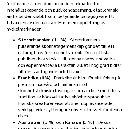
fortfarande är den dominerande marknaden för
innehållsskapande och publikengagemang, etablerar sig
andra länder snabbt som betydande bidragsgivare till
tillväxten av denna nisch. Här är en uppdelning av
nyckelmarknader:
Storbritannien (11 %)
: Storbritanniens
pulserande skönhetsgemenskap gör det till ett
naturligt nav för skönhetsteknik. Den brittiska
publiken dras särskilt till denna nischs innovativa
och experimentella karaktär, vilket i hög grad bidrar
till dess antagande och tillväxt.
Frankrike (6%)
: Frankrike är känt för sitt fokus på
premium hudvård och har anammat
skönhetstekniska lösningar som är i linje med dess
tradition av högkvalitativa skönhetsprodukter.
Franska kreatörer visar alltmer upp avancerade
verktyg, vilket ytterligare driver intresset för denna
nisch.
Australien (5 %) och Kanada (3 %)
: Dessa
marknader prioriterar välbefinnande och praktiska