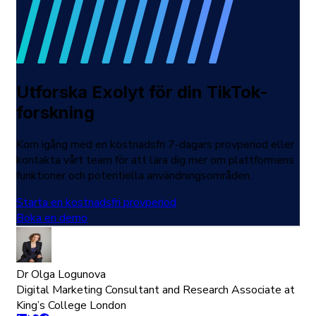
Utforska Exolyt för din TikTok-
forskning
Kom igång med en kostnadsfri 7-dagars provperiod eller
kontakta vårt team för att lära dig mer om plattformens
funktioner och potentiella användningsområden.
Starta en kostnadsfri provperiod
Boka en demo
Dr Olga Logunova
Digital Marketing Consultant and Research Associate at
King’s College London