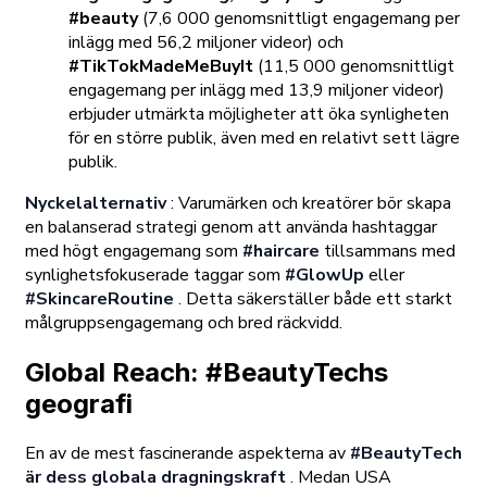
#beauty
(7,6 000 genomsnittligt engagemang per
inlägg med 56,2 miljoner videor) och
#TikTokMadeMeBuyIt
(11,5 000 genomsnittligt
engagemang per inlägg med 13,9 miljoner videor)
erbjuder utmärkta möjligheter att öka synligheten
för en större publik, även med en relativt sett lägre
publik.
Nyckelalternativ
: Varumärken och kreatörer bör skapa
en balanserad strategi genom att använda hashtaggar
med högt engagemang som
#haircare
tillsammans med
synlighetsfokuserade taggar som
#GlowUp
eller
#SkincareRoutine
. Detta säkerställer både ett starkt
målgruppsengagemang och bred räckvidd.
Global Reach: #BeautyTechs
geografi
En av de mest fascinerande aspekterna av
#BeautyTech
är dess globala dragningskraft
. Medan USA