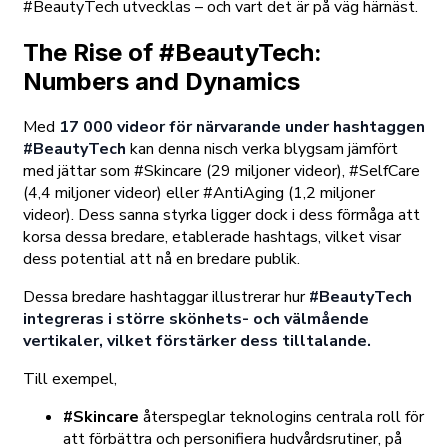
#BeautyTech utvecklas – och vart det är på väg härnäst.
The Rise of #BeautyTech:
Numbers and Dynamics
Med
17 000 videor för närvarande under hashtaggen
#BeautyTech
kan denna nisch verka blygsam jämfört
med jättar som #Skincare (29 miljoner videor), #SelfCare
(4,4 miljoner videor) eller #AntiAging (1,2 miljoner
videor). Dess sanna styrka ligger dock i dess förmåga att
korsa dessa bredare, etablerade hashtags, vilket visar
dess potential att nå en bredare publik.
Dessa bredare hashtaggar illustrerar hur
#BeautyTech
integreras i större skönhets- och välmående
vertikaler, vilket förstärker dess tilltalande.
Till exempel,
#Skincare
återspeglar teknologins centrala roll för
att förbättra och personifiera hudvårdsrutiner, på