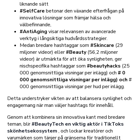
liknande sätt
#SelfCare
betonar den växande efterfrågan på
innovativa lösningar som främjar hälsa och
välbefinnande,
#AntiAging
visar relevansen av avancerade
verktyg i långsiktiga hudvårdsstrategier.
Medan bredare hashtaggar som
#Skincare
(29
miljoner videor) eller
#Beauty
(56,2 miljoner
videor) är utmärkta för att öka synligheten, ger
nischspecifika hashtaggar som
#beautyhacks
(25
000 genomsnittliga visningar per inlägg) och
# 0
000 genomsnittliga visningar per inlägg) och
#
000 genomsnittliga visningar per hud per inlägg.
Detta understryker vikten av att balansera synlighet och
engagemang när man väljer hashtags för innehåll.
Genom att kombinera sin innovativa kant med bredare
teman, blir
#BeautyTech en viktig aktör i TikToks
skönhetsekosystem
, och lockar kreatörer och
varumärken som tänjer på gränserna för traditionellt