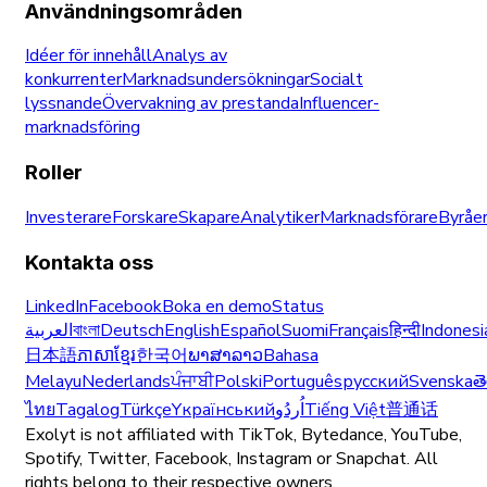
Användningsområden
Idéer för innehåll
Analys av
konkurrenter
Marknadsundersökningar
Socialt
lyssnande
Övervakning av prestanda
Influencer-
marknadsföring
Roller
Investerare
Forskare
Skapare
Analytiker
Marknadsförare
Byråe
Kontakta oss
LinkedIn
Facebook
Boka en demo
Status
العربية
বাংলা
Deutsch
English
Español
Suomi
Français
हिन्दी
Indonesi
日本語
ភាសាខ្មែរ
한국어
ພາສາລາວ
Bahasa
Melayu
Nederlands
ਪੰਜਾਬੀ
Polski
Português
русский
Svenska
త
ไทย
Tagalog
Türkçe
Yкраїнський
اُردُو
Tiếng Việt
普通话
Exolyt is not affiliated with TikTok, Bytedance, YouTube,
Spotify, Twitter, Facebook, Instagram or Snapchat. All
rights belong to their respective owners.