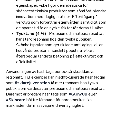
egenskaper, vilket gör dem idealiska för
skönhetstekniska produkter som sömlöst blandar
innovation med dagliga rutiner. Efterfrågan på
verktyg som förbättrar egenvården samtidigt som
de sparar tid är en nyckelfaktor för deras tillväxt.
Tyskland (4 %)
: Precision och mätbara resultat
har stark resonans hos den tyska publiken.
Skönhetsprylar som ger riktade anti-aging- eller
hudvårdsfördelar är särskilt populära, vilket
återspeglar landets betoning på effektivitet och
effektivitet.
Användningen av hashtags bör också skräddarsys
regionalt. Till exempel kan nischfokuserade hashtaggar
som
#skinrejuvenation
få mer resonans hos tyska
publik, som värdesätter precision och mätbara resultat.
Däremot är bredare hashtags som
#GlowUp
eller
#Skincare
bättre lämpade för nordamerikanska
marknader, där massväljare driver synlighet.