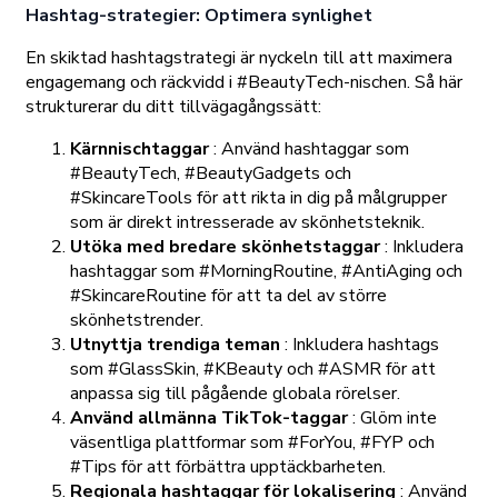
Hashtag-strategier: Optimera synlighet
En skiktad hashtagstrategi är nyckeln till att maximera
engagemang och räckvidd i #BeautyTech-nischen. Så här
strukturerar du ditt tillvägagångssätt:
Kärnnischtaggar
: Använd hashtaggar som
#BeautyTech, #BeautyGadgets och
#SkincareTools för att rikta in dig på målgrupper
som är direkt intresserade av skönhetsteknik.
Utöka med bredare skönhetstaggar
: Inkludera
hashtaggar som #MorningRoutine, #AntiAging och
#SkincareRoutine för att ta del av större
skönhetstrender.
Utnyttja trendiga teman
: Inkludera hashtags
som #GlassSkin, #KBeauty och #ASMR för att
anpassa sig till pågående globala rörelser.
Använd allmänna TikTok-taggar
: Glöm inte
väsentliga plattformar som #ForYou, #FYP och
#Tips för att förbättra upptäckbarheten.
Regionala hashtaggar för lokalisering
: Använd